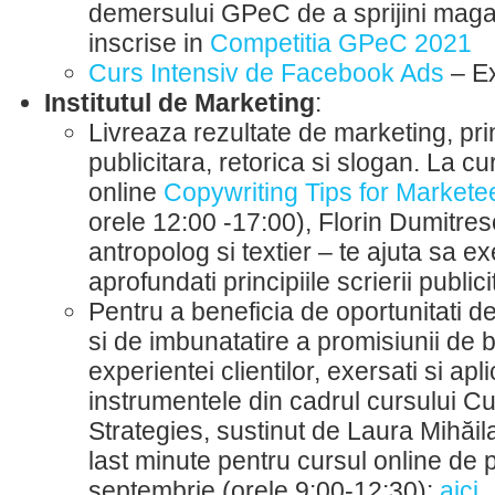
demersului GPeC de a sprijini maga
inscrise in
Competitia GPeC 2021
Curs Intensiv de Facebook Ads
– Ex
Institutul de Marketing
:
Livreaza rezultate de marketing, pri
publicitara, retorica si slogan. La cu
online
Copywriting Tips for Markete
orele 12:00 -17:00), Florin Dumitresc
antropolog si textier – te ajuta sa ex
aprofundati principiile scrierii publici
Pentru a beneficia de oportunitati de
si de imbunatatire a promisiunii de 
experientei clientilor, exersati si apli
instrumentele din cadrul cursului C
Strategies, sustinut de Laura Mihăila
last minute pentru cursul online de 
septembrie (orele 9:00-12:30):
aici
.