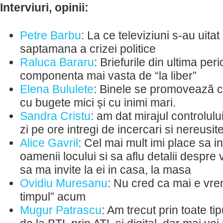
Interviuri, opinii:
Petre Barbu
: La ce televiziuni s-au uita
saptamana a crizei politice
Raluca Bararu
: Briefurile din ultima pe
componenta mai vasta de “la liber”
Elena Bululete
: Binele se promovează c
cu bugete mici și cu inimi mari.
Sandra Cristu
: am dat mirajul controlului
zi pe ore intregi de incercari si nereusit
Alice Gavril
: Cel mai mult imi place sa i
oamenii locului si sa aflu detalii despre v
sa ma invite la ei in casa, la masa
Ovidiu Muresanu
: Nu cred ca mai e vre
timpul” acum
Mugur Patrascu
: Am trecut prin toate tip