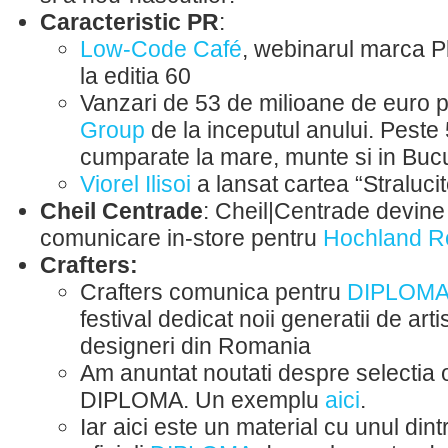
Caracteristic PR
:
Low-Code Café
, webinarul marca P
la editia 60
Vanzari de 53 de milioane de euro 
Group
de la inceputul anului. Peste 
cumparate la mare, munte si in Bucu
Viorel Ilisoi
a lansat cartea “Stralucit
Cheil Centrade
: Cheil|Centrade devine
comunicare in-store pentru
Hochland R
Crafters:
Crafters comunica pentru
DIPLOMA
festival dedicat noii generatii de artist
designeri din Romania
Am anuntat noutati despre selectia o
DIPLOMA. Un exemplu
aici
.
Iar aici este un material cu unul din