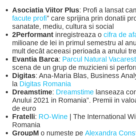
Asociatia Viitor Plus
: Profi a lansat c
facute profi
” care sprijina prin donatii p
sanatate, mediu, cultura si social
2Performant
inregistreaza o
cifra de af
milioane de lei in primul semestru al an
mult decât aceeasi perioada a anului tr
Evantia Barca
:
Parcul Natural Vacarest
scena de un grup de muzicieni si perfo
Digitas
: Ana-Maria Blas, Business Ana
la
Digitas Romania
Dreamstime
:
Dreamstime
lanseaza con
Anului 2021 in Romania”. Premii in valo
de euro
Fratelli
:
RO-Wine
| The International Wi
Romania
GroupM
o numeste pe
Alexandra Cons