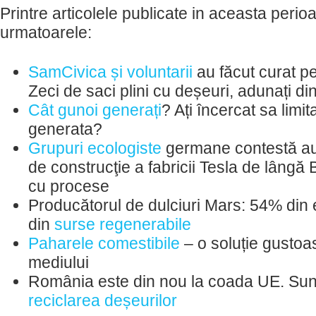
Printre articolele publicate in aceasta perioa
urmatoarele:
SamCivica și voluntarii
au făcut curat p
Zeci de saci plini cu deșeuri, adunați di
Cât gunoi generați
? Ați încercat sa limit
generata?
Grupuri ecologiste
germane contestă aut
de construcţie a fabricii Tesla de lângă 
cu procese
Producătorul de dulciuri Mars: 54% din e
din
surse regenerabile
Paharele comestibile
– o soluție gustoa
mediului
România este din nou la coada UE. Sunt
reciclarea deșeurilor