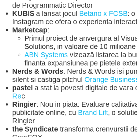
de Programmatic Director
KUBIS
a lansat jocul
Betano x FCSB
: o
Instagram ce ofera o experienta interact
Marketcap
:
Primul proiect de anvergura al Visua
Solutions, in valoare de 10 milioane 
ABN Systems
vizează listarea la bu
finanta expansiunea pe pietele exte
Nerds & Words
: Nerds & Words isi pun
silent si castiga pitchul
Orange Business
pastel
a stat la povesti digitale de vara
Re
c
Ringier
: Nou in piata: Evaluare calitati
publicitate online, cu
Brand Lift
, o soluti
Ringier
the Syndicate
transforma crenvurstii d