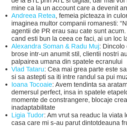
de la BTL prin ATL si digital, dar mai voi
mine ca la un account care a devenit a
Andreea Retea
, femeia picteaza in cul
imaginea multor companii romanesti: “
agentii de PR erau sau cate sunt acum.
cand esti bun la ceea ce faci, ai un loc 
Alexandra Soman & Radu Muj
: Dincolo
brose intr-un anumit stil, clientii nostri 
palpairea umana din spatele ecranului
Vlad Tataru
: Cea mai grea parte este sa 
si sa astepti sa iti intre randul sa pui mu
Ioana Tocoaie
: Avem tendinta sa aratam r
demersul perfect, insa in spatele etapel
momente de constrangere, blocaje crea
inadaptabilitate
Ligia Tudor
: Am vrut sa readuc la viata l
casa care mi s-au parut dintotdeauna 