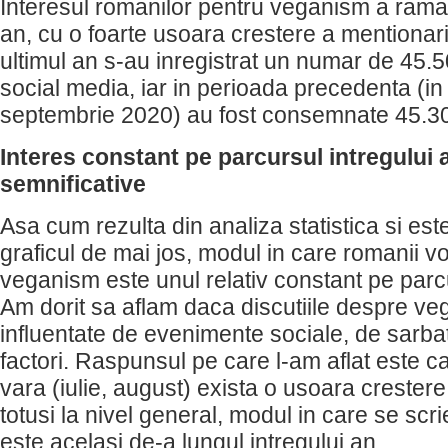
Interesul romanilor pentru veganism a ramas
an, cu o foarte usoara crestere a mentionari
ultimul an s-au inregistrat un numar de 45.5
social media, iar in perioada precedenta (i
septembrie 2020) au fost consemnate 45.30
Interes constant pe parcursul intregului a
semnificative
Asa cum rezulta din analiza statistica si est
graficul de mai jos, modul in care romanii 
veganism este unul relativ constant pe parcu
Am dorit sa aflam daca discutiile despre v
influentate de evenimente sociale, de sarbat
factori. Raspunsul pe care l-am aflat este ca,
vara (iulie, august) exista o usoara crestere
totusi la nivel general, modul in care se sc
este acelasi de-a lungul intregului an.