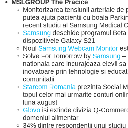
MSLGROUP The Pracice
:
Monitorizarea tensiunii arteriale de
putea ajuta pacienții cu boala Parki
recent studiu al Samsung Medical 
Samsung
deschide programul Beta 
dispozitivele Galaxy S21
Noul
Samsung Webcam Monitor
est
Solve For Tomorrow by
Samsung
– 
nationala care incurajeaza elevii sa
inovatoare prin tehnologie si educat
comunitatii
Starcom Romania
prezinta Social M
topul celor mai urmarite conturi onl
luna august
Glovo
isi extinde divizia Q-Commerce
domeniul alimentar
34% dintre respondentii unui studiu