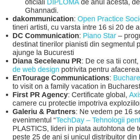
oficiali
DIPLOMA
de anul acesta, d
Ghannadi.
dakommunication
:
Open Practice Soci
tineri artisti, cu varsta intre 16 si 20 de a
DC Communication
:
Piano Star
– prog
destinat tinerilor pianisti din segmentul 
ajunge la Bucuresti
Diana Seceleanu PR
: De ce sa tii cont
de web design
potrivita pentru afacerea
EnTourage Communications
:
Buchares
to visit on a family vacation in Buchares
First PR Agency
: Certificate global,
Axi
camere cu protectie impotriva exploziilo
Galeriu & Partners
: Ne vedem pe 16 s
evenimentul “
TechDay – Tehnologii pentr
PLASTICS, lideri in piata autohtona de 
peste 25 de ani si unicul distribuitor d