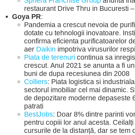
Sphera Franchise Group
anunta ina
restaurant Drive Thru in Bucuresti 
Goya PR
:
Pandemia a crescut nevoia de purif
dotate cu tehnologii inovatoare. Insti
confirma eficienta purificatoarelor d
aer
Daikin
impotriva virusurilor respi
Piata de terenuri
continua sa inregis
crescut. Anul 2021 se anunta a fi un
buni de dupa recesiunea din 2008
Colliers
: Piata logistica si industrial
sectorul imobiliar cel mai dinamic. St
de depozitare moderne depaseste 6
patrati
BestJobs
: Doar 8% dintre parinti vo
pentru copiii lor anul acesta. Ceilal
cursurile de la distanță, dar se tem 