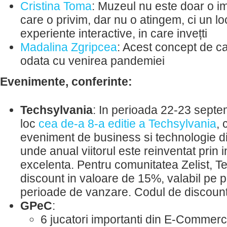
Cristina Toma
: Muzeul nu este doar o i
care o privim, dar nu o atingem, ci un loc
experiente interactive, in care invețti
Madalina Zgripcea
: Acest concept de ca
odata cu venirea pandemiei
Evenimente, conferinte:
Techsylvania
: In perioada 22-23 sept
loc
cea de-a 8-a editie a Techsylvania
, 
eveniment de business si technologie d
unde anual viitorul este reinventat prin i
excelenta. Pentru comunitatea Zelist, T
discount in valoare de 15%, valabil pe pa
perioade de vanzare. Codul de discoun
GPeC
:
6 jucatori importanti din E-Commerc