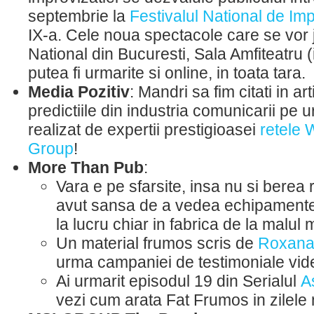
septembrie la
Festivalul National de Imp
IX-a. Cele noua spectacole care se vor j
National din Bucuresti, Sala Amfiteatru (i
putea fi urmarite si online, in toata tara.
Media Pozitiv
: Mandri sa fim citati in art
predictiile din industria comunicarii pe 
realizat de expertii prestigioasei
retele
Group
!
More Than Pub
:
Vara e pe sfarsite, insa nu si berea
avut sansa de a vedea echipament
la lucru chiar in fabrica de la malul m
Un material frumos scris de
Roxana
urma campaniei de testimoniale vi
Ai urmarit episodul 19 din Serialul
A
vezi cum arata Fat Frumos in zilele 