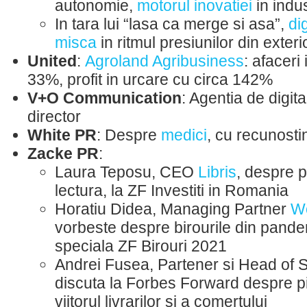
autonomie,
motorul inovatiei
in indu
In tara lui “lasa ca merge si asa”,
di
misca
in ritmul presiunilor din exteri
United
:
Agroland Agribusiness
: afaceri
33%, profit in urcare cu circa 142%
V+O Communication
: Agentia de digit
director
White PR
: Despre
medici
, cu recunosti
Zacke PR
:
Laura Teposu, CEO
Libris
, despre p
lectura, la ZF Investiti in Romania
Horatiu Didea, Managing Partner
Wo
vorbeste despre birourile din pandem
speciala ZF Birouri 2021
Andrei Fusea, Partener si Head of 
discuta la Forbes Forward despre pi
viitorul livrarilor si a comertului