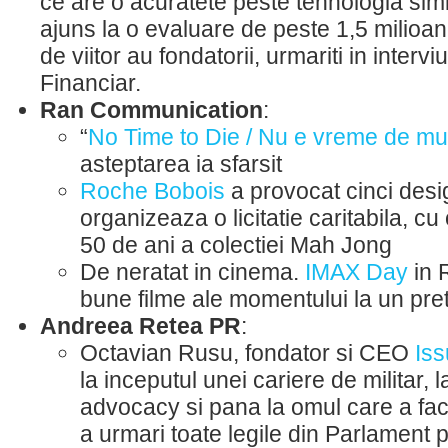
ce are o acuratete peste tehnologia sim
ajuns la o evaluare de peste 1,5 milioan
de viitor au fondatorii, urmariti in intervi
Financiar.
Ran Communication
:
“
No Time to Die / Nu e vreme de mur
asteptarea ia sfarsit
Roche Bobois
a provocat cinci desi
organizeaza o licitatie caritabila, cu
50 de ani a colectiei Mah Jong
De neratat in cinema.
IMAX Day
in 
bune filme ale momentului la un pret
Andreea Retea PR
:
Octavian Rusu, fondator si CEO
Iss
la inceputul unei cariere de militar, l
advocacy si pana la omul care a fac
a urmari toate legile din Parlament 