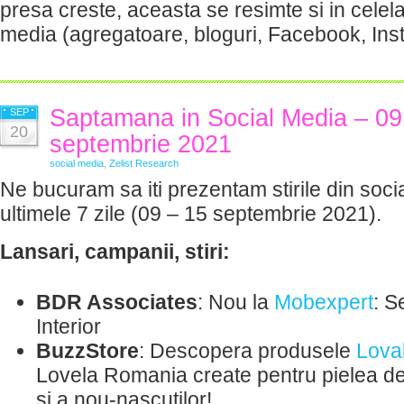
presa creste, aceasta se resimte si in celela
media (agregatoare, bloguri, Facebook, Ins
Saptamana in Social Media – 09
SEP
20
septembrie 2021
social media
,
Zelist Research
Ne bucuram sa iti prezentam stirile din soci
ultimele 7 zile (09 – 15 septembrie 2021).
Lansari, campanii, stiri:
BDR Associates
: Nou la
Mobexpert
: S
Interior
BuzzStore
: Descopera produsele
Lova
Lovela Romania create pentru pielea del
si a nou-nascutilor!