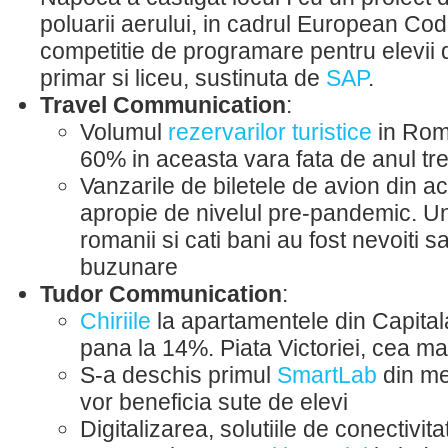
poluarii aerului, in cadrul European Co
competitie de programare pentru elevii 
primar si liceu, sustinuta de
SAP
.
Travel Communication
:
Volumul
rezervarilor turistice
in Rom
60% in aceasta vara fata de anul tr
Vanzarile de biletele de avion din a
apropie de nivelul pre-pandemic. Un
romanii si cati bani au fost nevoiti s
buzunare
Tudor Communication
:
Chiriile
la apartamentele din Capital
pana la 14%. Piata Victoriei, cea 
S-a deschis primul
SmartLab
din me
vor beneficia sute de elevi
Digitalizarea, solutiile de conectivita