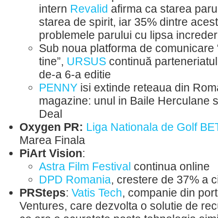
intern
Revalid
afirma ca starea parul
starea de spirit, iar 35% dintre aces
problemele parului cu lipsa increderi
Sub noua platforma de comunicare “
tine”,
URSUS
continuă parteneriat
de-a 6-a editie
PENNY
isi extinde reteaua din Ro
magazine: unul in Baile Herculane si
Deal
Oxygen PR:
Liga Nationala de Golf B
Marea Finala
PiArt Vision
:
Astra Film Festival
continua online
DPD Romania
, crestere de 37% a ci
PRSteps
:
Vatis Tech
, companie din por
Ventures, care dezvolta o solutie de re