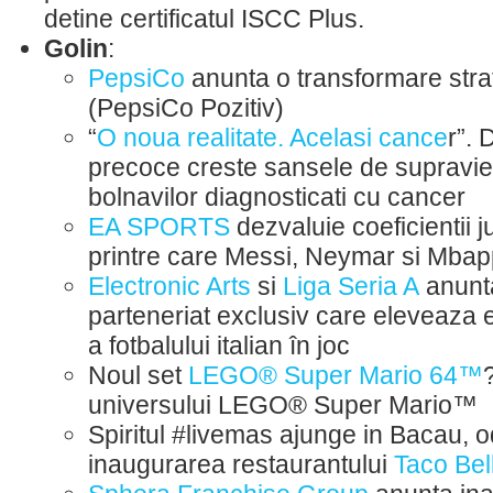
detine certificatul ISCC Plus.
Golin
:
PepsiCo
anunta o transformare stra
(PepsiCo Pozitiv)
“
O noua realitate. Acelasi cance
r”. 
precoce creste sansele de supraviet
bolnavilor diagnosticati cu cancer
EA SPORTS
dezvaluie coeficientii j
printre care Messi, Neymar si Mba
Electronic Arts
si
Liga Seria A
anunt
parteneriat exclusiv care eleveaza 
a fotbalului italian în joc
Noul set
LEGO® Super Mario 64™
universului LEGO® Super Mario™
Spiritul #livemas ajunge in Bacau, 
inaugurarea restaurantului
Taco Bel