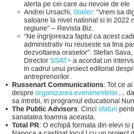
alerta pe cei care au nevoie de ele
Andrei Ursachi,
Stailer
: “Vrem sa di
saloane la nivel national si in 2022
regiune” – Revista Biz.
“Ne ingrijoreaza faptul ca acest cadr
administrativ nu reuseste sa tina pa
dezvoltarea oraselor”. Stefan Sava
Director
SSAT+
a acordat un interv
in cadrul unui proiect editorial desp
antreprenorilor.
Russenart Communications
: Tot ce ai
despre
organizarea evenimentelor
… dar
sa intrebi, in programul educational N
The Public Advisors
: Cinci
sfaturi
pentr
sanatatea toamna aceasta.
Total PR
: O echipă formata din elevi si 
Napoca a castigat locul I cu un proiect