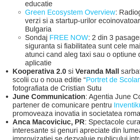
educatie
Green Ecosystem Overview
: Radiog
verzi si a startup-urilor ecoinovato
Bulgaria
Sondaj
FREE NOW
: 2 din 3 pasage
siguranta si fiabilitatea sunt cele mai
atunci cand aleg taxi sau o optiune 
aplicatie
Kooperativa 2.0
si
Veranda Mall
sarba
scolii cu o noua editie “
Portret de Scolar
fotografiata de Cristian Sutu
June Communication
: Agentia June 
partener de comunicare pentru
Inventik
promoveaza inovatia in societatea ro
Anca Macoviciuc, PR
: Spectacole cura
interesante si genuri apreciate din lume
improvizatiei se dezvaluie publicului int