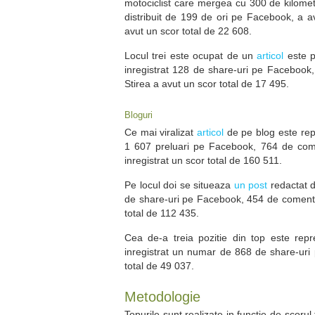
motociclist care mergea cu 300 de kilometr
distribuit de 199 de ori pe Facebook, a av
avut un scor total de 22 608.
Locul trei este ocupat de un
articol
este p
inregistrat 128 de share-uri pe Facebook, 
Stirea a avut un scor total de 17 495.
Bloguri
Ce mai viralizat
articol
de pe blog este repr
1 607 preluari pe Facebook, 764 de comen
inregistrat un scor total de 160 511.
Pe locul doi se situeaza
un post
redactat d
de share-uri pe Facebook, 454 de comentari
total de 112 435.
Cea de-a treia pozitie din top este rep
inregistrat un numar de 868 de share-uri 
total de 49 037.
Metodologie
Topurile sunt realizate in functie de scorul t