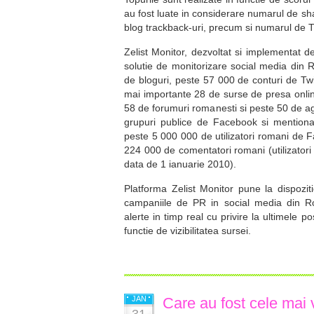
au fost luate in considerare numarul de shar
blog trackback-uri, precum si numarul de Twi
Zelist Monitor, dezvoltat si implementat d
solutie de monitorizare social media din
de bloguri, peste 57 000 de conturi de Twi
mai importante 28 de surse de presa onlin
58 de forumuri romanesti si peste 50 de a
grupuri publice de Facebook si mentionaril
peste 5 000 000 de utilizatori romani de
224 000 de comentatori romani (utilizatori
data de 1 ianuarie 2010).
Platforma Zelist Monitor pune la dispoziti
campaniile de PR in social media din Rom
alerte in timp real cu privire la ultimele p
functie de vizibilitatea sursei.
JAN
Care au fost cele mai v