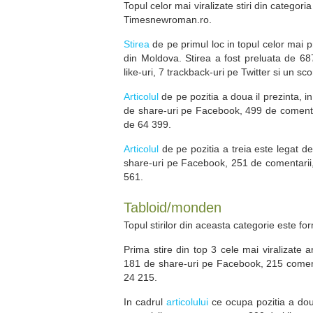
Topul celor mai viralizate stiri din categori
Timesnewroman.ro.
Stirea
de pe primul loc in topul celor mai p
din Moldova. Stirea a fost preluata de 6
like-uri, 7 trackback-uri pe Twitter si un sc
Articolul
de pe pozitia a doua il prezinta, i
de share-uri pe Facebook, 499 de comentarii
de 64 399.
Articolul
de pe pozitia a treia este legat de
share-uri pe Facebook, 251 de comentarii, 1
561.
Tabloid/monden
Topul stirilor din aceasta categorie este for
Prima stire din top 3 cele mai viralizate a
181 de share-uri pe Facebook, 215 comentar
24 215.
In cadrul
articolului
ce ocupa pozitia a doua