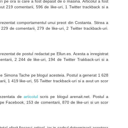
i pe ora si care a fost depasit de o masina. Articolul a fost
ut 219 comentarii, 596 de like-uri, 1 Twitter trackback si a
rezentat comportamentul unui preot din Costanta. Stirea a
229 de comentarii, 279 de like-uri, 2 Twitter trackback-uri.
ezentat de postul redactat pe Ellun.es. Acesta a inregistrat
tarii, 2 244 de like-uri, 194 de Twitter Trakback-uri si a
e Simona Tache pe blogul acesteia. Postul a generat 1 628
i, 1 419 like-uri, 55 Twitter trackback-uri si a avut un scor
rezentata de
articolul
scris pe blogul arenait.net. Postul a
pe Facebook, 153 de comentarii, 870 de like-uri si un scor
otal oferit fiecarui articol, iar in cadrul determinarii acestora