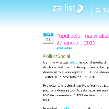
Ze To
JAN
Topul celor mai viraliz
31
27 ianuarie 2013
Zelist Monitor
Politic/Social
Cel mai viralizat
articol
in social media din
din New York de 40 de mp, care a fost proi
Adevarul.ro si a inregistrat 3 043 de share-
Twitter si un scor total de 273 320.
Proiectul arhitectural din New York realiz
pozitia a doua in top. Acesta apartine pub
652 de comentarii, 4 893 de like-uri si 9 T
053.
In cadrul
articolului
de pe pozitia a treia es