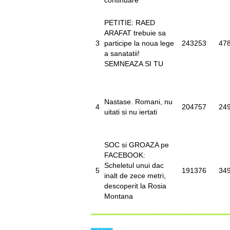
continuare
PETITIE: RAED
ARAFAT trebuie sa
3
participe la noua lege
243253
47
a sanatatii!
SEMNEAZA SI TU
Nastase. Romani, nu
4
204757
24
uitati si nu iertati
SOC si GROAZA pe
FACEBOOK:
Scheletul unui dac
5
191376
34
inalt de zece metri,
descoperit la Rosia
Montana