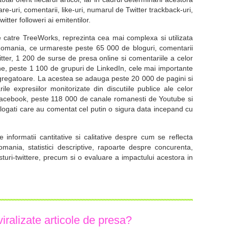
e-uri, comentarii, like-uri, numarul de Twitter trackback-uri,
tter followeri ai emitentilor.
e catre TreeWorks, reprezinta cea mai complexa si utilizata
 Romania, ce urmareste peste 65 000 de bloguri, comentarii
tter, 1 200 de surse de presa online si comentariile a celor
e, peste 1 100 de grupuri de LinkedIn, cele mai importante
gregatoare. La acestea se adauga peste 20 000 de pagini si
e expresiilor monitorizate din discutiile publice ale celor
 Facebook, peste 118 000 de canale romanesti de Youtube si
 logati care au comentat cel putin o sigura data incepand cu
e informatii cantitative si calitative despre cum se reflecta
ania, statistici descriptive, rapoarte despre concurenta,
osturi-twittere, precum si o evaluare a impactului acestora in
iralizate articole de presa?