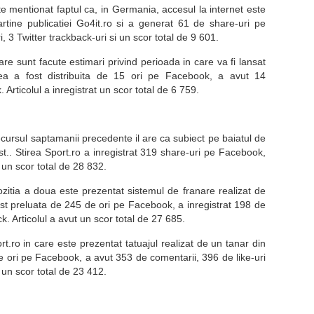
ste mentionat faptul ca, in Germania, accesul la internet este
tine publicatiei Go4it.ro si a generat 61 de share-uri pe
 3 Twitter trackback-uri si un scor total de 9 601.
are sunt facute estimari privind perioada in care va fi lansat
ea a fost distribuita de 15 ori pe Facebook, a avut 14
. Articolul a inregistrat un scor total de 6 759.
ecursul saptamanii precedente il are ca subiect pe baiatul de
st.. Stirea Sport.ro a inregistrat 319 share-uri pe Facebook,
 un scor total de 28 832.
zitia a doua este prezentat sistemul de franare realizat de
fost preluata de 245 de ori pe Facebook, a inregistrat 198 de
ck. Articolul a avut un scor total de 27 685.
rt.ro in care este prezentat tatuajul realizat de un tanar din
de ori pe Facebook, a avut 353 de comentarii, 396 de like-uri
t un scor total de 23 412.