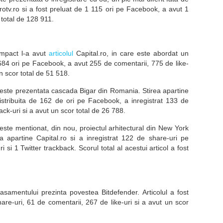
 Protv.ro si a fost preluat de 1 115 ori pe Facebook, a avut 1
 total de 128 911.
impact l-a avut
articolul
Capital.ro, in care este abordat un
 de 684 ori pe Facebook, a avut 255 de comentarii, 775 de like-
un scor total de 51 518.
este prezentata cascada Bigar din Romania. Stirea apartine
distribuita de 162 de ori pe Facebook, a inregistrat 133 de
ack-uri si a avut un scor total de 26 788.
este mentionat, din nou, proiectul arhitectural din New York
ea apartine Capital.ro si a inregistrat 122 de share-uri pe
si 1 Twitter trackback. Scorul total al acestui articol a fost
asamentului prezinta povestea Bitdefender. Articolul a fost
hare-uri, 61 de comentarii, 267 de like-uri si a avut un scor