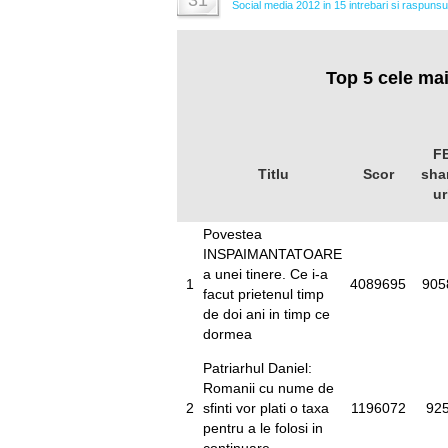
31
Social media 2012 in 15 intrebari si raspunsu
Top 5 cele mai
F
Titlu
Scor
sha
ur
Povestea
INSPAIMANTATOARE
a unei tinere. Ce i-a
1
4089695
905
facut prietenul timp
de doi ani in timp ce
dormea
Patriarhul Daniel:
Romanii cu nume de
2
sfinti vor plati o taxa
1196072
92
pentru a le folosi in