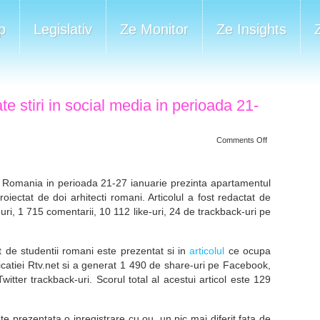
p
Legislativ
Ze Monitor
Ze Insights
ate stiri in social media in perioada 21-
on
Comments Off
Topul
celor
mai
viralizate
 Romania in perioada 21-27 ianuarie prezinta apartamentul
stiri
in
ectat de doi arhitecti romani. Articolul a fost redactat de
social
media
uri, 1 715 comentarii, 10 112 like-uri, 24 de trackback-uri pe
in
perioada
21-
27
at de studentii romani este prezentat si in
articolul
ce ocupa
ianuarie
2013
licatiei Rtv.net si a generat 1 490 de share-uri pe Facebook,
witter trackback-uri. Scorul total al acestui articol este 129
te prezentata o inregistrare cu ou, un pic mai diferit fata de