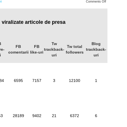
on
ri
Comments Off
Care
au
fost
cele
mai
 viralizate articole de presa
viralizate
articole
de
presa?
B
Tw
Blog
FB
FB
Tw total
re-
trackback-
trackback-
comentarii
like-uri
followers
i
uri
uri
84
6595
7157
3
12100
1
53
28189
9402
21
6372
6