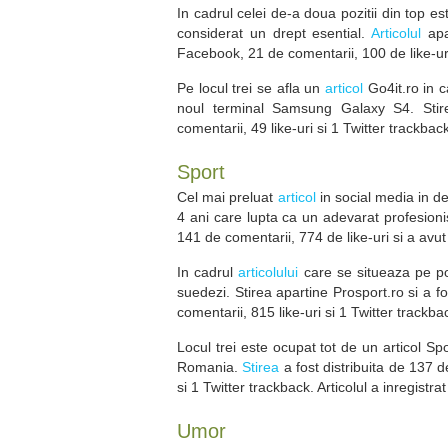
In cadrul celei de-a doua pozitii din top e
considerat un drept esential.
Articolul
apar
Facebook, 21 de comentarii, 100 de like-uri,
Pe locul trei se afla un
articol
Go4it.ro in c
noul terminal Samsung Galaxy S4. Stir
comentarii, 49 like-uri si 1 Twitter trackback
Sport
Cel mai preluat
articol
in social media in d
4 ani care lupta ca un adevarat profesioni
141 de comentarii, 774 de like-uri si a avut
In cadrul
articolului
care se situeaza pe po
suedezi. Stirea apartine Prosport.ro si a 
comentarii, 815 like-uri si 1 Twitter trackba
Locul trei este ocupat tot de un articol Spo
Romania.
Stirea
a fost distribuita de 137 
si 1 Twitter trackback. Articolul a inregistra
Umor