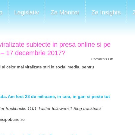
p
Legislativ
Ze Monitor
Ze Insights
iralizate subiecte in presa online si pe
11 – 17 decembrie 2017?
on
Comments Off
Care
au
l celor mai viralizate stiri in social media, pentru
fost
cele
mai
viralizate
subiecte
in
presa
online
da. Am fost 23 de milioane, in tara, in gari si peste tot
si
pe
bloguri,
er trackbacks 1101 Twitter followers 1 Blog trackback
in
perioada
11
nicipebune.ro
–
17
decembrie
2017?