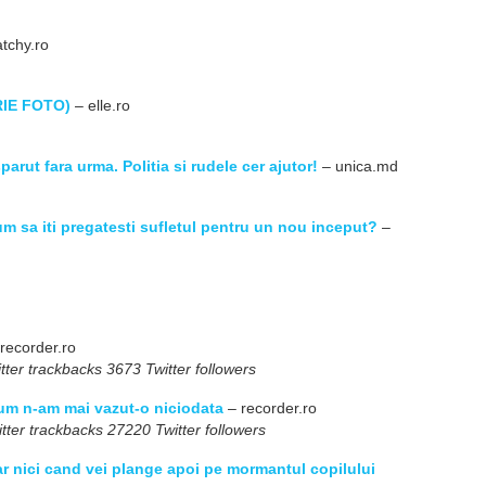
tchy.ro
ERIE FOTO)
– elle.ro
arut fara urma. Politia si rudele cer ajutor!
– unica.md
 sa iti pregatesti sufletul pentru un nou inceput?
–
recorder.ro
ter trackbacks 3673 Twitter followers
cum n-am mai vazut-o niciodata
– recorder.ro
ter trackbacks 27220 Twitter followers
ar nici cand vei plange apoi pe mormantul copilului