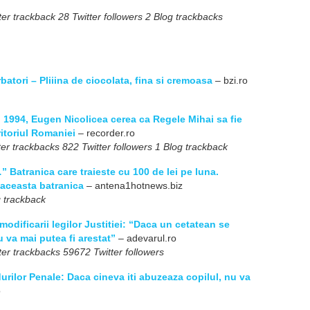
er trackback 28 Twitter followers 2 Blog trackbacks
atori – Pliiina de ciocolata, fina si cremoasa
– bzi.ro
In 1994, Eugen Nicolicea cerea ca Regele Mihai sa fie
itoriul Romaniei
– recorder.ro
er trackbacks 822 Twitter followers 1 Blog trackback
Batranica care traieste cu 100 de lei pe luna.
 aceasta batranica
– antena1hotnews.biz
 trackback
odificarii legilor Justitiei: “Daca un cetatean se
u va mai putea fi arestat”
– adevarul.ro
er trackbacks 59672 Twitter followers
rilor Penale: Daca cineva iti abuzeaza copilul, nu va
o