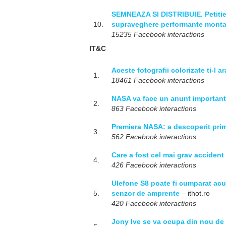
SEMNEAZA SI DISTRIBUIE. Petitie 
10.
supraveghere performante montate
15235 Facebook interactions
IT&C
Aceste fotografii colorizate ti-l a
1.
18461 Facebook interactions
NASA va face un anunt important 
2.
863 Facebook interactions
Premiera NASA: a descoperit primu
3.
562 Facebook interactions
Care a fost cel mai grav accident 
4.
426 Facebook interactions
Ulefone S8 poate fi cumparat acu
5.
senzor de amprente
– ithot.ro
420 Facebook interactions
Jony Ive se va ocupa din nou de