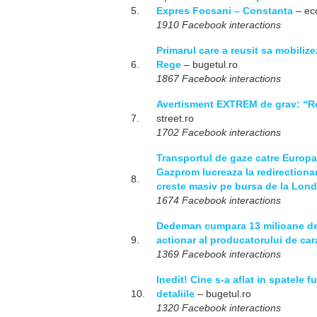
5.
Expres Focsani – Constanta
– ec
1910 Facebook interactions
Primarul care a reusit sa mobiliz
6.
Rege
– bugetul.ro
1867 Facebook interactions
Avertisment EXTREM de grav: “Ro
7.
street.ro
1702 Facebook interactions
Transportul de gaze catre Europa,
Gazprom lucreaza la redirectionare
8.
creste masiv pe bursa de la Lond
1674 Facebook interactions
Dedeman cumpara 13 milioane de 
9.
actionar al producatorului de car
1369 Facebook interactions
Inedit! Cine s-a aflat in spatele 
10.
detaliile
– bugetul.ro
1320 Facebook interactions