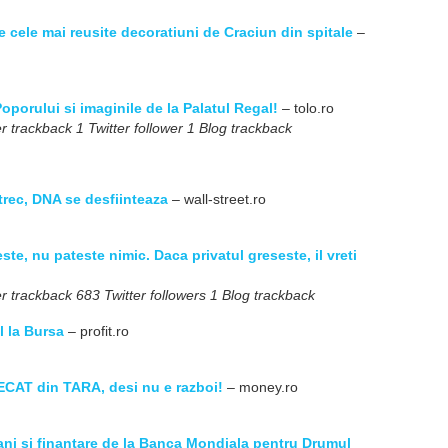
 cele mai reusite decoratiuni de Craciun din spitale
–
oporului si imaginile de la Palatul Regal!
– tolo.ro
r trackback 1 Twitter follower 1 Blog trackback
 trec, DNA se desfiinteaza
– wall-street.ro
te, nu pateste nimic. Daca privatul greseste, il vreti
r trackback 683 Twitter followers 1 Blog trackback
l la Bursa
– profit.ro
CAT din TARA, desi nu e razboi!
– money.ro
ni si finantare de la Banca Mondiala pentru Drumul