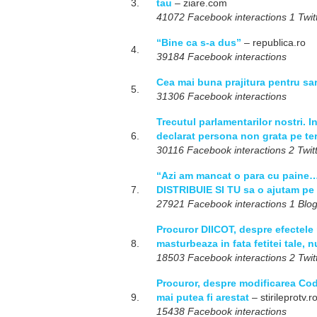
3.
tau
– ziare.com
41072 Facebook interactions 1 Twitt
“Bine ca s-a dus”
– republica.ro
4.
39184 Facebook interactions
Cea mai buna prajitura pentru sarb
5.
31306 Facebook interactions
Trecutul parlamentarilor nostri. 
6.
declarat persona non grata pe ter
30116 Facebook interactions 2 Twitt
“Azi am mancat o para cu paine…” 
7.
DISTRIBUIE SI TU sa o ajutam pe
27921 Facebook interactions 1 Blog
Procuror DIICOT, despre efectele m
8.
masturbeaza in fata fetitei tale, n
18503 Facebook interactions 2 Twitt
Procuror, despre modificarea Codu
9.
mai putea fi arestat
– stirileprotv.r
15438 Facebook interactions