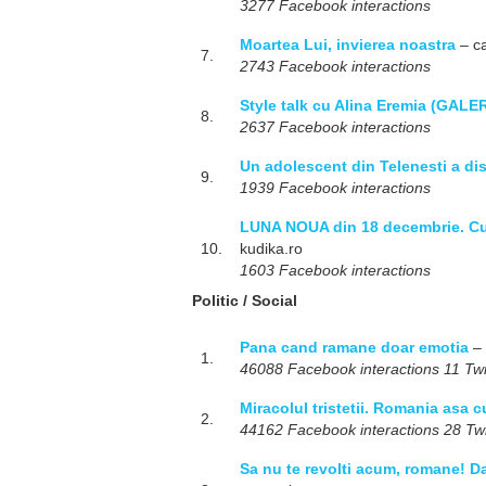
3277 Facebook interactions
Moartea Lui, invierea noastra
– ca
7.
2743 Facebook interactions
Style talk cu Alina Eremia (GAL
8.
2637 Facebook interactions
Un adolescent din Telenesti a disp
9.
1939 Facebook interactions
LUNA NOUA din 18 decembrie. Cum
10.
kudika.ro
1603 Facebook interactions
Politic / Social
Pana cand ramane doar emotia
– 
1.
46088 Facebook interactions 11 Twit
Miracolul tristetii. Romania asa 
2.
44162 Facebook interactions 28 Twit
Sa nu te revolti acum, romane! D