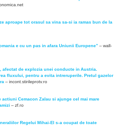
onomica.net
eze aproape tot orasul sa vina sa-si ia ramas bun de la
mania e cu un pas in afara Uniunii Europene”
– wall-
 afectat de explozia unei conducte in Austria.
a fluxului, pentru a evita intreruperile. Pretul gazelor
ra
– incont.stirileprotv.ro
actiuni Cemacon Zalau si ajunge cel mai mare
amizi
– zf.ro
funeraliilor Regelui Mihai-El s-a ocupat de toate