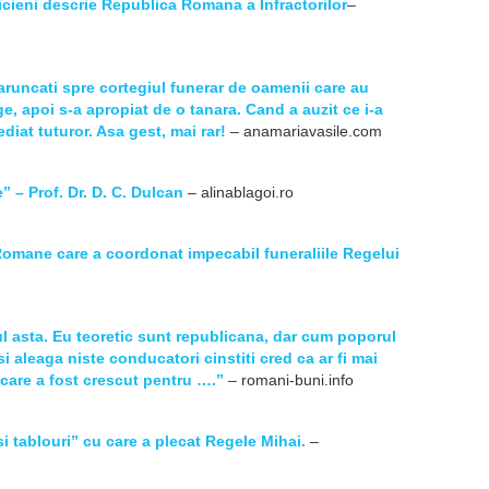
icieni descrie Republica Romana a Infractorilor
–
i aruncati spre cortegiul funerar de oamenii care au
e, apoi s-a apropiat de o tanara. Cand a auzit ce i-a
diat tuturor. Asa gest, mai rar!
– anamariavasile.com
” – Prof. Dr. D. C. Dulcan
– alinablagoi.ro
 Romane care a coordonat impecabil funeraliile Regelui
l asta. Eu teoretic sunt republicana, dar cum poporul
i aleaga niste conducatori cinstiti cred ca ar fi mai
care a fost crescut pentru ….”
– romani-buni.info
 tablouri” cu care a plecat Regele Mihai.
–