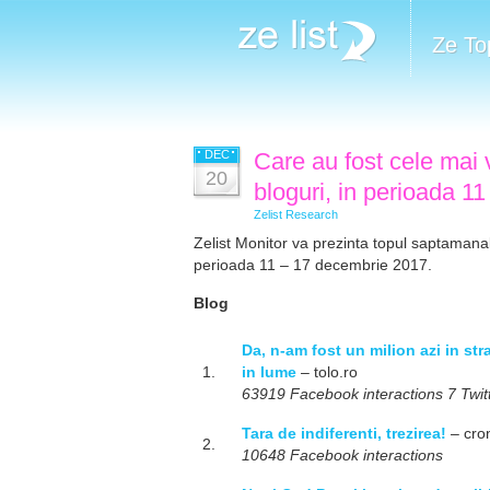
Ze To
DEC
Care au fost cele mai v
20
bloguri, in perioada 
Zelist Research
Zelist Monitor va prezinta topul saptamanal a
perioada 11 – 17 decembrie 2017.
Blog
Da, n-am fost un milion azi in stra
1.
in lume
– tolo.ro
63919 Facebook interactions 7 Twitt
Tara de indiferenti, trezirea!
– cro
2.
10648 Facebook interactions