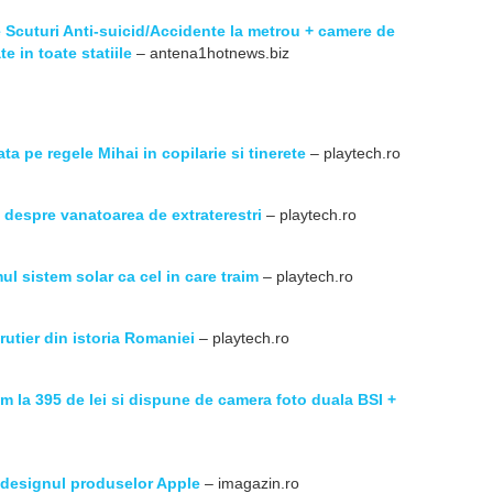
Scuturi Anti-suicid/Accidente la metrou + camere de
 in toate statiile
– antena1hotnews.biz
rata pe regele Mihai in copilarie si tinerete
– playtech.ro
despre vanatoarea de extraterestri
– playtech.ro
l sistem solar ca cel in care traim
– playtech.ro
rutier din istoria Romaniei
– playtech.ro
m la 395 de lei si dispune de camera foto duala BSI +
 designul produselor Apple
– imagazin.ro