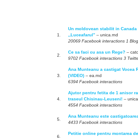
Un moldovean stabilit in Canada a
1.
,,Luceafarul”
– unica.md
20069 Facebook interactions 1 Blog
Ce sa faci cu asa un Rege?
– catc
2.
9702 Facebook interactions 3 Twitte
Ana Munteanu a castigat Vocea R
3.
(VIDEO)
– ea.md
6394 Facebook interactions
Ajutor pentru fetita de 1 anisor r
4.
traseul Chisinau-Leuseni!
– unic
4554 Facebook interactions
Ana Munteanu este castigatoarea
5.
4433 Facebook interactions
Petitie online pentru montarea de
6.