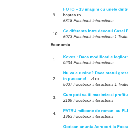
FOTO – 13 imagini cu unele dintre
9.
hoprea.ro
5818 Facebook interactions
Ce diferenta intre decorul Casei P
10.
5073 Facebook interactions 1 Twitte
Economic
Kovesi: Daca modificarile legilor
1.
9234 Facebook interactions
Nu va e rusine? Daca statul greses
2.
in puscarie!
– zf.ro
5037 Facebook interactions 1 Twitte
Cum poti sa iti maximizezi profitu
3.
2189 Facebook interactions
PATRU milioane de romani au PLE
4.
1953 Facebook interactions
Oprisan anunta Aeroport la Focsa