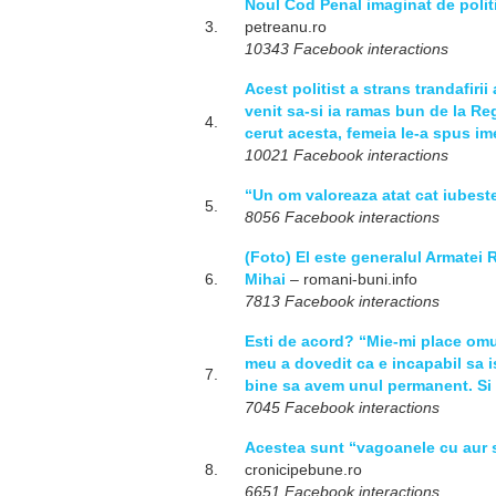
Noul Cod Penal imaginat de polit
3.
petreanu.ro
10343 Facebook interactions
Acest politist a strans trandafiri
venit sa-si ia ramas bun de la Reg
4.
cerut acesta, femeia le-a spus ime
10021 Facebook interactions
“Un om valoreaza atat cat iubeste
5.
8056 Facebook interactions
(Foto) El este generalul Armatei
6.
Mihai
– romani-buni.info
7813 Facebook interactions
Esti de acord? “Mie-mi place omu
meu a dovedit ca e incapabil sa is
7.
bine sa avem unul permanent. Si 
7045 Facebook interactions
Acestea sunt “vagoanele cu aur si
8.
cronicipebune.ro
6651 Facebook interactions