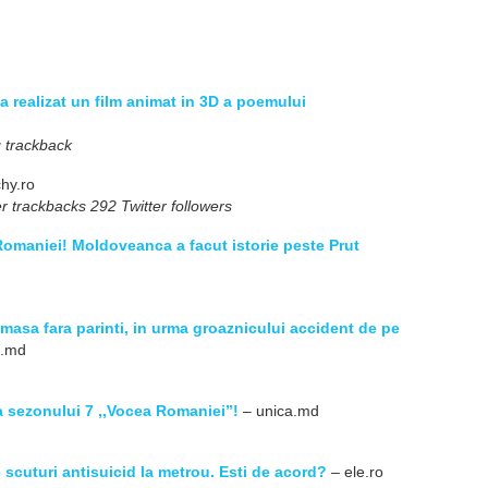
 realizat un film animat in 3D a poemului
 trackback
hy.ro
r trackbacks 292 Twitter followers
omaniei! Moldoveanca a facut istorie peste Prut
amasa fara parinti, in urma groaznicului accident de pe
a.md
 sezonului 7 ,,Vocea Romaniei”!
– unica.md
 scuturi antisuicid la metrou. Esti de acord?
– ele.ro