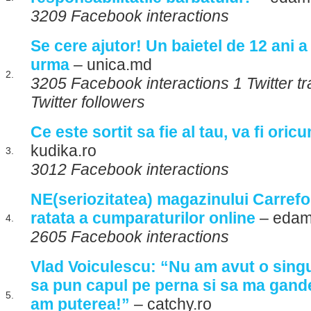
3209 Facebook interactions
Se cere ajutor! Un baietel de 12 ani a
urma
– unica.md
2.
3205 Facebook interactions 1 Twitter t
Twitter followers
Ce este sortit sa fie al tau, va fi oric
kudika.ro
3.
3012 Facebook interactions
NE(seriozitatea) magazinului Carrefo
ratata a cumparaturilor online
– edam
4.
2605 Facebook interactions
Vlad Voiculescu: “Nu am avut o singu
sa pun capul pe perna si sa ma gand
5.
am puterea!”
– catchy.ro