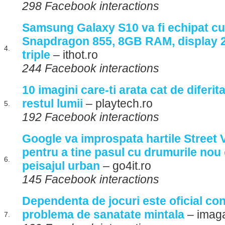
298 Facebook interactions
Samsung Galaxy S10 va fi echipat cu
Snapdragon 855, 8GB RAM, display 2
4.
triple
– ithot.ro
244 Facebook interactions
10 imagini care-ti arata cat de diferi
restul lumii
– playtech.ro
5.
192 Facebook interactions
Google va improspata hartile Street
pentru a tine pasul cu drumurile nou 
6.
peisajul urban
– go4it.ro
145 Facebook interactions
Dependenta de jocuri este oficial co
problema de sanatate mintala
– imaga
7.