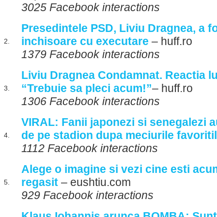
3025 Facebook interactions
Presedintele PSD, Liviu Dragnea, a f
inchisoare cu executare
– huff.ro
2.
1379 Facebook interactions
Liviu Dragnea Condamnat. Reactia lu
“Trebuie sa pleci acum!”
– huff.ro
3.
1306 Facebook interactions
VIRAL: Fanii japonezi si senegalezi 
de pe stadion dupa meciurile favoriti
4.
1112 Facebook interactions
Alege o imagine si vezi cine esti ac
regasit
– eushtiu.com
5.
929 Facebook interactions
Klaus Iohannis arunca BOMBA: Su