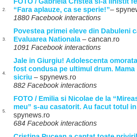
FOTO / Gabriela Cristea si-a linistit fe
“Fara aplauze, ca se sperie!”
– spyne
2.
1880 Facebook interactions
Povestea primei eleve din Dabuleni ca
Evaluarea Nationala
– cancan.ro
3.
1091 Facebook interactions
Jale in Giurgiu! Adolescenta omorat
fost condusa pe ultimul drum. Mama e
4.
sicriu
– spynews.ro
882 Facebook interactions
FOTO / Emilia si Nicolae de la “Mireas
meu” s-au casatorit. Au facut totul i
5.
spynews.ro
684 Facebook interactions
Cristina Pucean a captat toate priviril