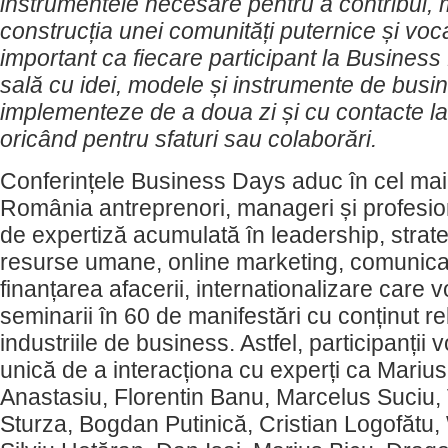
instrumentele necesare pentru a contribui, 
construcția unei comunități puternice și voc
important ca fiecare participant la Business
sală cu idei, modele și instrumente de busi
implementeze de a doua zi și cu contacte la
oricând pentru sfaturi sau colaborări.
Conferințele Business Days aduc în cel mai
România antreprenori, manageri și profesion
de expertiză acumulată în leadership, strate
resurse umane, online marketing, comunicar
finanțarea afacerii, internationalizare care vo
seminarii în 60 de manifestări cu conținut re
industriile de business. Astfel, participanții
unică de a interacționa cu experți ca Mari
Anastasiu, Florentin Banu, Marcelus Suciu,
Sturza, Bogdan Putinică, Cristian Logofătu