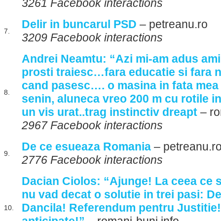
3261 Facebook interactions
Delir in buncarul PSD
– petreanu.ro
7.
3209 Facebook interactions
Andrei Neamtu: “Azi mi-am adus amin
prosti traiesc…fara educatie si fara 
cand pasesc…. o masina in fata mea 
8.
senin, aluneca vreo 200 m cu rotile 
un vis urat..trag instinctiv dreapt
– ro
2967 Facebook interactions
De ce esueaza Romania
– petreanu.r
9.
2776 Facebook interactions
Dacian Ciolos: “Ajunge! La ceea ce 
nu vad decat o solutie in trei pasi: 
Dancila! Referendum pentru Justitie!
10.