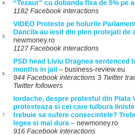
“Tezaur” cu dobanda fixa de 5% pe 
4.
1182 Facebook interactions
VIDEO Proteste pe holurile Parlament
Dancila au iesit din plen protejati de
5.
newmoney.ro
1127 Facebook interactions
PSD head Liviu Dragnea sentenced to
months in jail
– business-review.eu
6.
944 Facebook interactions 3 Twitter tr
Twitter followers
Iordache, despre protestul din Piata V
protesteaza si cei care tulbura linist
trebuie sa sufere consecintele? Treb
7.
legea si mai dura
– newmoney.ro
916 Facebook interactions