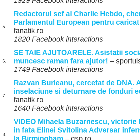
1929 Facebook interactions
Redactorul sef al Charlie Hebdo, che
Parlamentul European pentru caricat
5.
fanatik.ro
1820 Facebook interactions
SE TAIE AJUTOARELE. Asistatii soci
muncesc raman fara ajutor!
– sportul
6.
1749 Facebook interactions
Razvan Burleanu, cercetat de DNA. 
inselaciune si deturnare de fonduri 
7.
fanatik.ro
1640 Facebook interactions
VIDEO Mihaela Buzarnescu, victor
in fata Elinei Svitolina Adversar infer
8.
la Birmingham
– gsp.ro