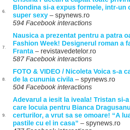
Blondina si-a expus formele, intr-un
6.
super sexy
– spynews.ro
594 Facebook interactions
Nausica a prezentat pentru a patra o
Fashion Week! Designerul roman a fac
7.
Franta
– revistavedetelor.ro
587 Facebook interactions
FOTO & VIDEO / Nicoleta Voica s-a ca
de la cununia civila
– spynews.ro
8.
504 Facebook interactions
Adevarul a iesit la iveala! Tristan si-a
care locuia pentru Bianca Dragusanu
certurilor, a vrut sa se omoare! “A l
9.
pastile cu el in casa”
– spynews.ro