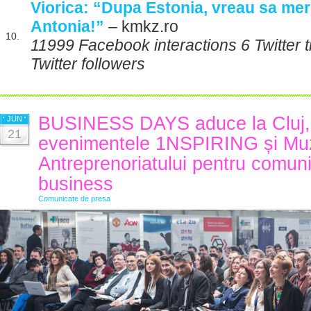
Viorica: “Dupa Estonia, vreau sa merg
Antonia!”
– kmkz.ro
10.
11999 Facebook interactions 6 Twitter
Twitter followers
BUSINESS DAYS aduce la Cluj, 
JUN
21
evenimentele 1NSPIRING și Mu
Antreprenoriatului pentru comuni
business
Comunicate de presa