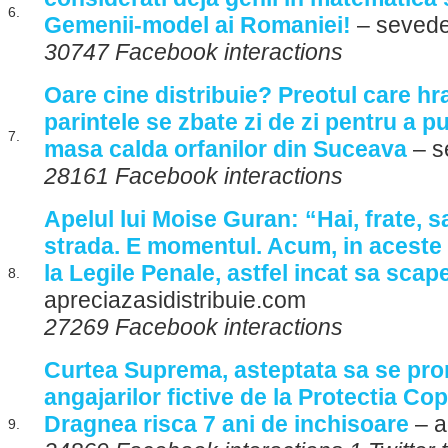
6.
Gemenii-model ai Romaniei!
– sevede
30747 Facebook interactions
Oare cine distribuie? Preotul care hr
parintele se zbate zi de zi pentru a p
7.
masa calda orfanilor din Suceava
– s
28161 Facebook interactions
Apelul lui Moise Guran: “Hai, frate, 
strada. E momentul. Acum, in aceste z
la Legile Penale, astfel incat sa scape
8.
apreciazasidistribuie.com
27269 Facebook interactions
Curtea Suprema, asteptata sa se pro
angajarilor fictive de la Protectia Co
Dragnea risca 7 ani de inchisoare
– a
9.