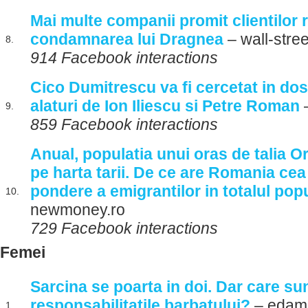
Mai multe companii promit clientilor
condamnarea lui Dragnea
– wall-stree
8.
914 Facebook interactions
Cico Dumitrescu va fi cercetat in dos
alaturi de Ion Iliescu si Petre Roman
9.
859 Facebook interactions
Anual, populatia unui oras de talia O
pe harta tarii. De ce are Romania ce
pondere a emigrantilor in totalul popu
10.
newmoney.ro
729 Facebook interactions
Femei
Sarcina se poarta in doi. Dar care su
responsabilitatile barbatului?
– edama
1.