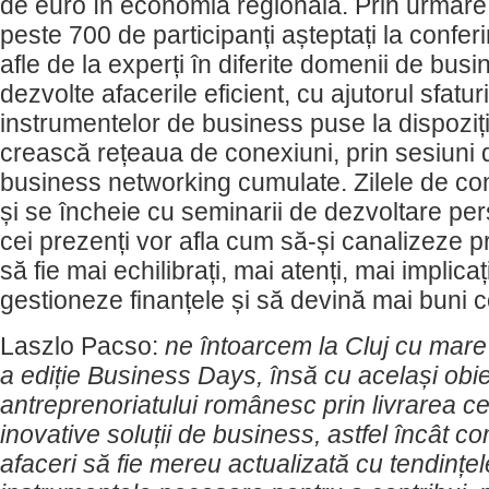
de euro în economia regională. Prin urmare, î
peste 700 de participanți așteptați la confer
afle de la experți în diferite domenii de bus
dezvolte afacerile eficient, cu ajutorul sfaturi
instrumentelor de business puse la dispoziț
crească rețeaua de conexiuni, prin sesiuni 
business networking cumulate. Zilele de co
și se încheie cu seminarii de dezvoltare pers
cei prezenți vor afla cum să-și canalizeze pr
să fie mai echilibrați, mai atenți, mai implica
gestioneze finanțele și să devină mai buni 
Laszlo Pacso:
ne întoarcem la Cluj cu mare
a ediție Business Days, însă cu același obie
antreprenoriatului românesc prin livrarea ce
inovative soluții de business, astfel încât c
afaceri să fie mereu actualizată cu tendințe