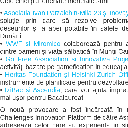
Cele cinci parteneriate încheiate sunt:
•
Asociația Ivan Patzaichin-Mila 23 și Inova
soluție prin care să rezolve proble
deșeurilor și a apei potabile în satele d
Dunării
•
WWF și Miromico
colaborează pentru a 
dintre oameni și viața sălbatică în Munții Ca
•
Go Free Association și Innovative Proj
activități bazate pe gamefication in educația 
•
Heritas Foundation și Helsinki Zurich Off
instrumente de planificare pentru dezvolta
•
IziBac și Ascendia
, care vor ajuta împre
mai ușor pentru Bacalaureat
O nouă provocare a fost încărcată în 
Challenges Innovation Platform de către Aso
adresează celor care au experiență în stor