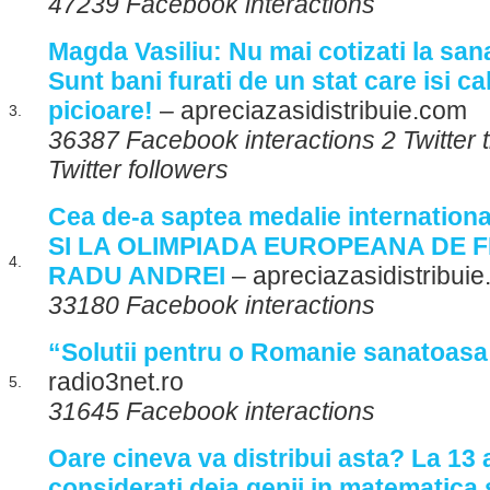
47239 Facebook interactions
Magda Vasiliu: Nu mai cotizati la sana
Sunt bani furati de un stat care isi ca
picioare!
– apreciazasidistribuie.com
3.
36387 Facebook interactions 2 Twitter
Twitter followers
Cea de-a saptea medalie internation
SI LA OLIMPIADA EUROPEANA DE F
4.
RADU ANDREI
– apreciazasidistribui
33180 Facebook interactions
“Solutii pentru o Romanie sanatoasa 
radio3net.ro
5.
31645 Facebook interactions
Oare cineva va distribui asta? La 13 
considerati deja genii in matematica s