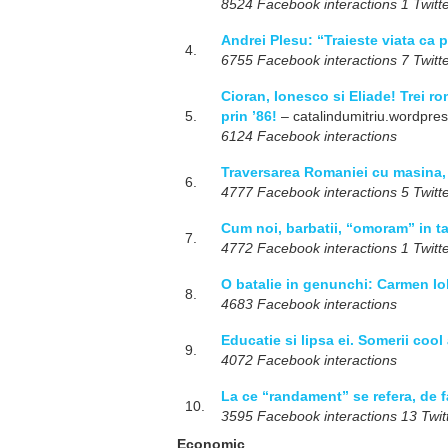
8524 Facebook interactions 1 Twitte
Andrei Plesu: “Traieste viata ca p
4.
6755 Facebook interactions 7 Twitte
Cioran, Ionesco si Eliade! Trei rom
5.
prin ’86!
– catalindumitriu.wordpre
6124 Facebook interactions
Traversarea Romaniei cu masina,
6.
4777 Facebook interactions 5 Twitte
Cum noi, barbatii, “omoram” in t
7.
4772 Facebook interactions 1 Twitte
O batalie in genunchi: Carmen Io
8.
4683 Facebook interactions
Educatie si lipsa ei. Somerii cool 
9.
4072 Facebook interactions
La ce “randament” se refera, de f
10.
3595 Facebook interactions 13 Twitt
Economic