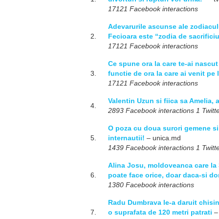
17121 Facebook interactions
Adevarurile ascunse ale zodiacului
2.
Fecioara este “zodia de sacrifici
17121 Facebook interactions
Ce spune ora la care te-ai nascut 
3.
functie de ora la care ai venit pe
17121 Facebook interactions
Valentin Uzun si fiica sa Amelia,
4.
2893 Facebook interactions 1 Twitte
O poza cu doua surori gemene si fe
5.
internautii!
– unica.md
1439 Facebook interactions 1 Twitte
Alina Josu, moldoveanca care la 
6.
poate face orice, doar daca-si do
1380 Facebook interactions
Radu Dumbrava le-a daruit chisina
7.
o suprafata de 120 metri patrati
–