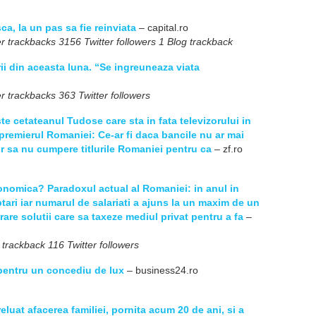
, la un pas sa fie reinviata
– capital.ro
r trackbacks 3156 Twitter followers 1 Blog trackback
rii din aceasta luna. “Se ingreuneaza viata
r trackbacks 363 Twitter followers
te cetateanul Tudose care sta in fata televizorului in
ci premierul Romaniei: Ce-ar fi daca bancile nu ar mai
or sa nu cumpere titlurile Romaniei pentru ca
– zf.ro
onomica? Paradoxul actual al Romaniei: in anul in
ari iar numarul de salariati a ajuns la un maxim de un
are solutii care sa taxeze mediul privat pentru a fa
–
 trackback 116 Twitter followers
 pentru un concediu de lux
– business24.ro
luat afacerea familiei, pornita acum 20 de ani, si a