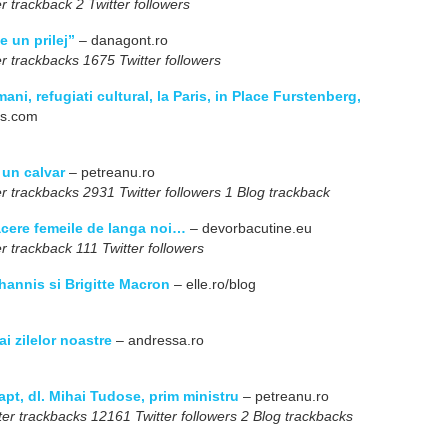
r trackback 2 Twitter followers
e un prilej”
– danagont.ro
r trackbacks 1675 Twitter followers
ani, refugiati cultural, la Paris, in Place Furstenberg,
ss.com
 un calvar
– petreanu.ro
r trackbacks 2931 Twitter followers 1 Blog trackback
acere femeile de langa noi…
– devorbacutine.eu
r trackback 111 Twitter followers
hannis si Brigitte Macron
– elle.ro/blog
ai zilelor noastre
– andressa.ro
apt, dl. Mihai Tudose, prim ministru
– petreanu.ro
er trackbacks 12161 Twitter followers 2 Blog trackbacks