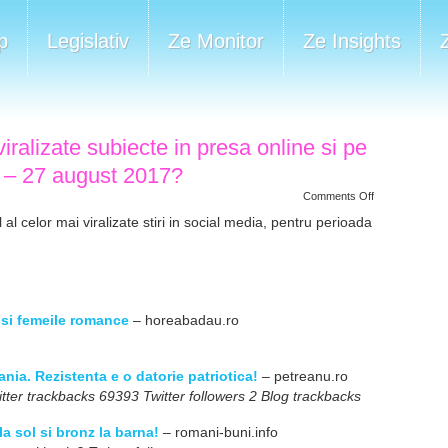
p
Legislativ
Ze Monitor
Ze Insights
iralizate subiecte in presa online si pe
1 – 27 august 2017?
on
Comments Off
Care
au
al celor mai viralizate stiri in social media, pentru perioada
fost
cele
mai
viralizate
subiecte
in
presa
online
 si femeile romance
– horeabadau.ro
si
pe
bloguri,
in
ia. Rezistenta e o datorie patriotica!
– petreanu.ro
perioada
21
ter trackbacks 69393 Twitter followers 2 Blog trackbacks
–
27
august
a sol si bronz la barna!
– romani-buni.info
2017?