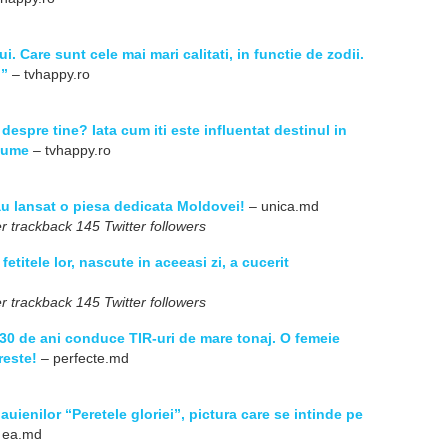
. Care sunt cele mai mari calitati, in functie de zodii.
u”
– tvhappy.ro
despre tine? Iata cum iti este influentat destinul in
 lume
– tvhappy.ro
 au lansat o piesa dedicata Moldovei!
– unica.md
r trackback 145 Twitter followers
titele lor, nascute in aceeasi zi, a cucerit
r trackback 145 Twitter followers
30 de ani conduce TIR-uri de mare tonaj. O femeie
reste!
– perfecte.md
uienilor “Peretele gloriei”, pictura care se intinde pe
 ea.md