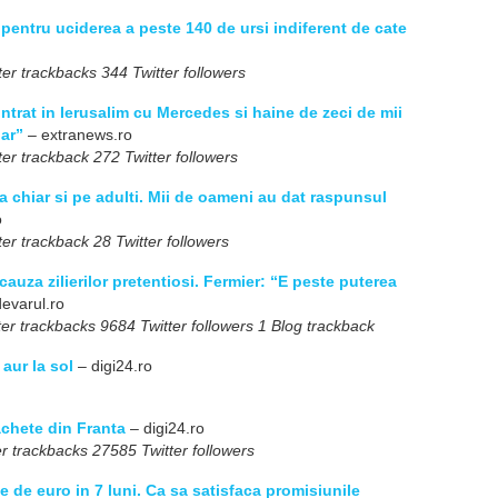
 pentru uciderea a peste 140 de ursi indiferent de cate
er trackbacks 344 Twitter followers
intrat in Ierusalim cu Mercedes si haine de zeci de mii
gar”
– extranews.ro
er trackback 272 Twitter followers
ra chiar si pe adulti. Mii de oameni au dat raspunsul
o
er trackback 28 Twitter followers
uza zilierilor pretentiosi. Fermier: “E peste puterea
evarul.ro
er trackbacks 9684 Twitter followers 1 Blog trackback
aur la sol
– digi24.ro
chete din Franta
– digi24.ro
r trackbacks 27585 Twitter followers
e de euro in 7 luni. Ca sa satisfaca promisiunile