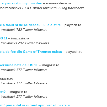
i si pensii din imprumuturi
– romanialibera.ro
er trackbacks 10041 Twitter followers 2 Blog trackbacks
e a facut si de ce decesul lui e o stire
– playtech.ro
 trackback 782 Twitter followers
OS 11
– imagazin.ro
 trackbacks 202 Twitter followers
abia de foc din Game of Thrones exista
– playtech.ro
versiune beta de iOS 11
– imagazin.ro
 trackback 177 Twitter followers
gazin.ro
 trackback 177 Twitter followers
rat?
– imagazin.ro
 trackback 177 Twitter followers
t: prezentul si viitorul apropiat al invatarii