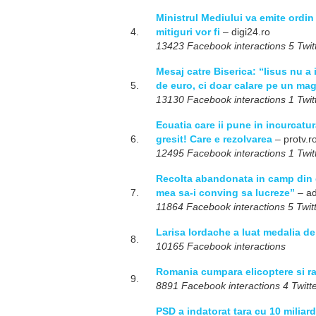
Ministrul Mediului va emite ordin
4.
mitiguri vor fi
– digi24.ro
13423 Facebook interactions 5 Twitt
Mesaj catre Biserica: “Iisus nu a 
5.
de euro, ci doar calare pe un ma
13130 Facebook interactions 1 Twitt
Ecuatia care ii pune in incurcatu
6.
gresit! Care e rezolvarea
– protv.r
12495 Facebook interactions 1 Twitt
Recolta abandonata in camp din ca
7.
mea sa-i conving sa lucreze”
– ad
11864 Facebook interactions 5 Twitt
Larisa Iordache a luat medalia de 
8.
10165 Facebook interactions
Romania cumpara elicoptere si ra
9.
8891 Facebook interactions 4 Twitte
PSD a indatorat tara cu 10 miliard