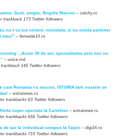
oamna. Sunt, simplu, Brigitte Macron
– catchy.ro
r trackback 173 Twitter followers
u nu-l va lua nimeni, niciodata, si nu exista partener
ui meu!”
– femeide10.ro
ncolog: ,,Acum 30 de ani, specialitatea asta nici nu
…”
– unica.md
 trackback 145 Twitter followers
 care Romania l-a ascuns. ISTORIA tarii noastre se
rba!
– extranews.ro
er trackbacks 63 Twitter followers
ferta super speciala la Carrefour
– extranews.ro
er trackbacks 656 Twitter followers
a de aur la individual-compus la Taipei
– digi24.ro
er trackbacks 710 Twitter followers