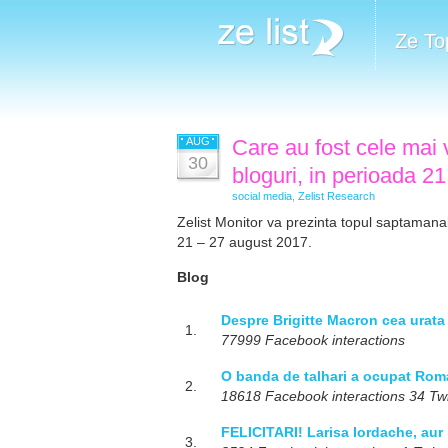
Ze To
AUG
Care au fost cele mai v
30
bloguri, in perioada 2
social media
,
Zelist Research
Zelist Monitor va prezinta topul saptamanal 
21 – 27 august 2017.
Blog
Despre Brigitte Macron cea urata
1.
77999 Facebook interactions
O banda de talhari a ocupat Roman
2.
18618 Facebook interactions 34 Twit
FELICITARI! Larisa Iordache, aur l
3.