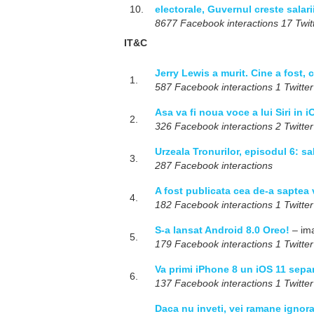
10.
electorale, Guvernul creste salari
8677 Facebook interactions 17 Twitt
IT&C
Jerry Lewis a murit. Cine a fost, c
1.
587 Facebook interactions 1 Twitter
Asa va fi noua voce a lui Siri in i
2.
326 Facebook interactions 2 Twitter
Urzeala Tronurilor, episodul 6: s
3.
287 Facebook interactions
A fost publicata cea de-a saptea 
4.
182 Facebook interactions 1 Twitter
S-a lansat Android 8.0 Oreo!
– ima
5.
179 Facebook interactions 1 Twitter
Va primi iPhone 8 un iOS 11 sepa
6.
137 Facebook interactions 1 Twitter
Daca nu inveti, vei ramane ignoran