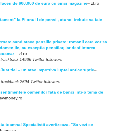
afaceri de 600.000 de euro cu cinci magazine
– zf.ro
ment” la Pilonul I de pensii, atunci trebuie sa taie
ernare cand ataca pensiile private: romanii care vor sa
domeniile, cu exceptia pensiilor, iar desfiintarea
n cosmar
– zf.ro
 trackback 14986 Twitter followers
Justitiei – un atac impotriva luptei anticoruptie
–
 trackback 2694 Twitter followers
esentimentele oamenilor fata de banci intr-o tema de
ewmoney.ro
ta toamna! Specialistii avertizeaza: “Sa vezi ce
vhappy.ro