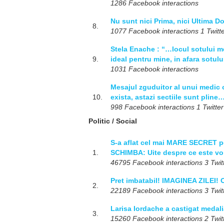
1286 Facebook interactions
Nu sunt nici Prima, nici Ultima D
8.
1077 Facebook interactions 1 Twitte
Stela Enache : “…locul sotului me
9.
ideal pentru mine, in afara sotul
1031 Facebook interactions
Mesajul zguduitor al unui medic o
10.
exista, astazi sectiile sunt pline
998 Facebook interactions 1 Twitter
Politic / Social
S-a aflat cel mai MARE SECRET pe
1.
SCHIMBA: Uite despre ce este vo
46795 Facebook interactions 3 Twitt
Pret imbatabil! IMAGINEA ZILEI! O
2.
22189 Facebook interactions 3 Twitt
Larisa Iordache a castigat medali
3.
15260 Facebook interactions 2 Twitt