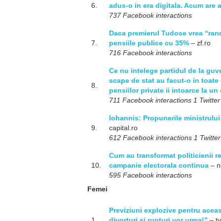
6.
adus-o in era digitala. Acum are 
737 Facebook interactions
Daca premierul Tudose vrea “randa
7.
pensiile publice cu 35%
– zf.ro
716 Facebook interactions
Ce nu intelege partidul de la guv
scape de stat au facut-o in toate 
8.
pensiilor private ii intoarce la u
711 Facebook interactions 1 Twitter
Iohannis: Propunerile ministrului 
9.
capital.ro
612 Facebook interactions 1 Twitter
Cum au transformat politicienii r
10.
campanie electorala continua
– n
595 Facebook interactions
Femei
Previziuni explozive pentru aceas
1.
divorturi si rupturi vor urma!”
– t