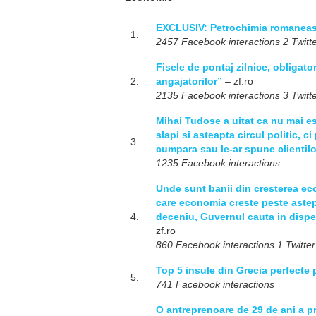
EXCLUSIV: Petrochimia romaneasca
1.
2457 Facebook interactions 2 Twitte
Fisele de pontaj zilnice, obligato
2.
angajatorilor”
– zf.ro
2135 Facebook interactions 3 Twitte
Mihai Tudose a uitat ca nu mai es
slapi si asteapta circul politic, 
3.
cumpara sau le-ar spune clientil
1235 Facebook interactions
Unde sunt banii din cresterea ec
care economia creste peste astept
4.
deceniu, Guvernul cauta in disper
zf.ro
860 Facebook interactions 1 Twitter
Top 5 insule din Grecia perfecte
5.
741 Facebook interactions
O antreprenoare de 29 de ani a pre