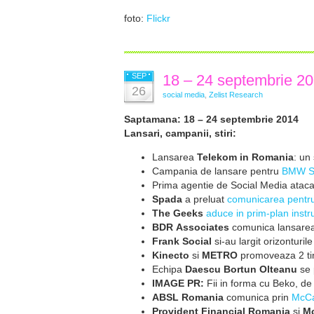
foto:
Flickr
SEP
18 – 24 septembrie 2
26
social media
,
Zelist Research
Saptamana: 18 – 24 septembrie 2014
Lansari, campanii, stiri:
Lansarea
Telekom in Romania
: un
Campania de lansare pentru
BMW Se
Prima agentie de
Social
Media
ataca
Spada
a preluat
comunicarea
pentr
The Geeks
aduce in prim-plan
instr
BDR Associates
comunica
lansare
Frank
Social
si-au largit
orizonturil
Kinecto
si
METRO
promoveaza 2
t
Echipa
Daescu Bortun Olteanu
se
IMAGE PR:
Fii in forma cu
Beko, d
ABSL Romania
comunica prin
McC
Provident Financial Romania
si
M