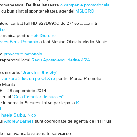
a romaneasca,
Delikat
lanseaza
o campanie promotionala
 cu bun simt si
spontaneitatea agentiei
MSLGRO
torul curbat full HD
S27D590C de 27” se arata intr-
tice
omunica pentru
HotelGuru.ro
edes-Benz Romania
a fost
Masina Oficiala Media Music
 o
provocare
nationala
treprenorul local
R
adu Apostolescu detine 45%
a invita la
“Brunch in the
Sky”
a vanzare 3 lucruri pe
OLX.ro
pentru Marea Promotie –
 Miorita!
26 –
28 septembrie 2014
mentul
“Gala Femeilor
de succes”
 intoarce la
Bucuresti si va participa la
K
4
ihaela Sarbu
,
Nico
ul
Andre
w Barnes
sunt coordonate de
agentia de
PR Plus
ele mai avansate si
acurate servicii de