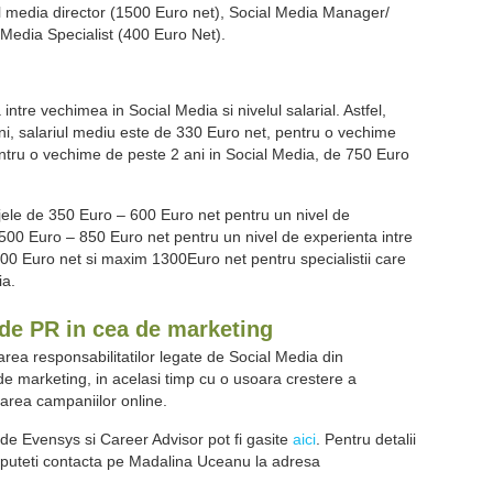
al media director (1500 Euro net), Social Media Manager/
Media Specialist (400 Euro Net).
a intre vechimea in Social Media si nivelul salarial. Astfel,
ni, salariul mediu este de 330 Euro net, pentru o vechime
 pentru o vechime de peste 2 ani in Social Media, de 750 Euro
jele de 350 Euro – 600 Euro net pentru un nivel de
500 Euro – 850 Euro net pentru un nivel de experienta intre
800 Euro net si maxim 1300Euro net pentru specialistii care
ia.
 de PR in cea de marketing
ea responsabilitatilor legate de Social Media din
 marketing, in acelasi timp cu o usoara crestere a
izarea campaniilor online.
t de Evensys si Career Advisor pot fi gasite
aici
. Pentru detalii
, o puteti contacta pe Madalina Uceanu la adresa