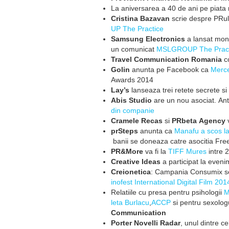
La aniversarea a 40 de ani pe piat
Cristina Bazavan
scrie despre
PRul
UP The Practice
Samsung Electronics
a lansat
moni
un comunicat
MSLGROUP
The Prac
Travel Communication Romania
c
Golin
anunta pe Facebook ca
Me
rc
Awards 2014
Lay’s
lanseaza trei retete
secrete si
Abis Studio
are un nou
asociat. An
din companie
Cramele Recas
si
PRbeta Agency
v
prSteps
anunta ca
Manafu a
scos l
banii se doneaza catre
asocitia Free
PR&More
va fi la
TIFF Mures
intre 
Creative Ideas
a participat
la eveni
Creionetica
: Campania
Consumix se
inofest International Digital
Film 201
Relatiile cu presa pentru
psihologii
M
leta Burlacu
,
ACCP
si pentru sexolog
Communication
Porter Novelli Radar
, unul
dintre c