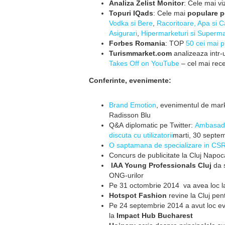
Analiza Zelist Monitor
: Cele mai vi
Topuri IQads
: Cele mai
populare p
Vodka si Bere
,
Racoritoare, Apa si 
Asigurari
,
Hipermarketuri si Superm
Forbes Romania
: TOP
50 cei mai p
Turismmarket.com
analizeaza
intr
Takes Off on YouTube
– cel
mai rece
Conferinte, evenimente:
Brand Emotion
, evenimentul de
mark
Radisson Blu
Q&A diplomatic pe Twitter:
Amb
asad
discuta cu utilizatorii
marti, 30 septe
O
saptamana
de specializare
in CS
Concurs de publicitate la Cluj Napo
IAA Young Professionals Cluj
da s
ONG-urilor
Pe 31 octombrie 2014 va avea loc 
Hotspot Fashion
revine la
Cluj pen
Pe 24 septembrie 2014 a avut loc ev
la
Impact Hub Bucharest