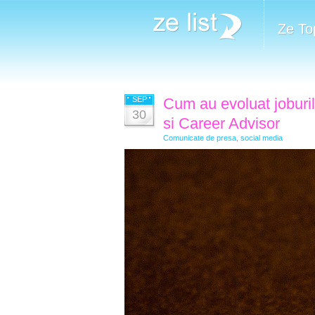
Ze To
SEP
Cum au evoluat joburi
30
si Career Advisor
Comunicate de presa
,
social media