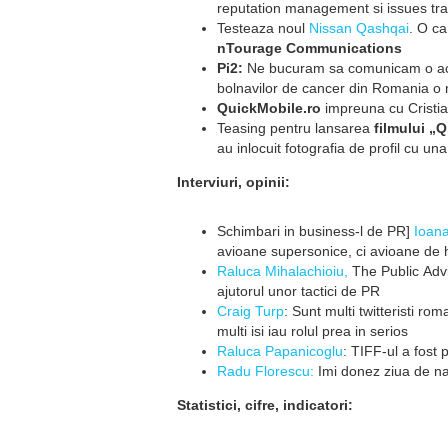
reputation management si
issues tr
Testeaza noul
Nissan Qashqai
.
O ca
nTourage Communications
Pi2:
Ne bucuram sa comunicam
o a
bolnavilor de cancer din
Romania o 
QuickMobile.ro
impreuna cu Cri
sti
Teasing pentru lansarea
filmul
ui „Q
au inlocuit fotografia de profil
cu una
Interviuri, opinii:
Schimbari in business-l de PR]
Ioan
avioane supersonice, ci
avioane de h
Raluca Mihalachioiu,
The
Public Ad
ajutorul unor tactici de PR
Craig Turp
: Sunt multi
twitteristi rom
multi isi iau rolul prea in
serios
Raluca Papanicoglu
: TIFF-ul a
fost 
Radu Florescu:
Imi donez ziua
de na
Statistici, cifre, indicatori: