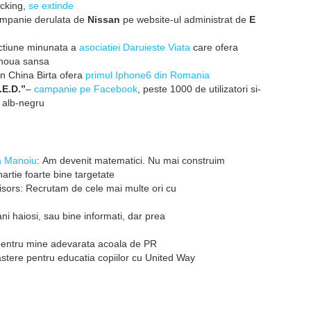
acking,
se extinde
mpanie derulata de
Nissan
pe website-ul administrat de
E
ctiune minunata a
asociatie
i Daruie
s
te Viata
care ofera
noua sansa
an China Birta ofera
primul
Iphone6 din Romania
.E.D.”
–
campanie pe Facebook
, peste 1000 de utilizatori si-
 alb-negru
a Manoiu
: Am devenit
matematici. Nu mai construim
artie foarte bine
targetate
visors: Recrutam de
cele mai multe ori cu
ani haiosi,
sau bine informati, dar prea
pentru mine adevarata
acoala de PR
stere pentru educatia
copiilor cu United Way