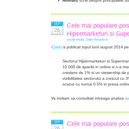
Hoinaru
scrie despre
principalele s
SEP
Cele mai populare pos
26
Hipermarketuri si Sup
social media
,
Zelist Research
IQads
a publicat topul lunii august 2014 p
Sectorul Hipermarketuri si Supermark
10.000 de aparitii in online si s-a men
crestere de 1% si un viewership de 
vizibilitatea sectorului a crescut cu 
scazut cu numai 0.5% in presa onlin
Va invitam sa consultati intreaga analiza
ai
SEP
Cele mai populare pos
26