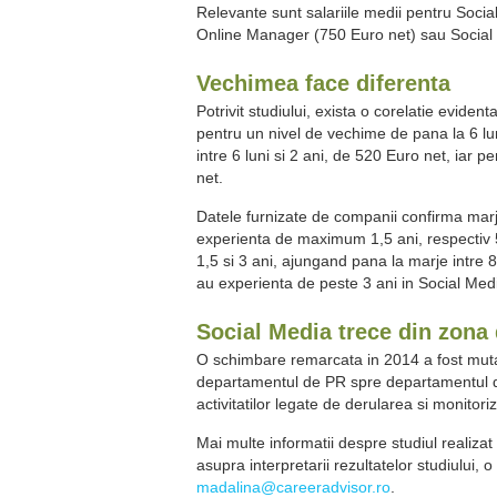
Relevante sunt salariile medii pentru Soci
Online Manager (750 Euro net) sau Social 
Vechimea face diferenta
Potrivit studiului, exista o corelatie evident
pentru un nivel de vechime de pana la 6 lu
intre 6 luni si 2 ani, de 520 Euro net, iar
net.
Datele furnizate de companii confirma mar
experienta de maximum 1,5 ani, respectiv 
1,5 si 3 ani, ajungand pana la marje intre 
au experienta de peste 3 ani in Social Med
Social Media trece din zona
O schimbare remarcata in 2014 a fost mutar
departamentul de PR spre departamentul de
activitatilor legate de derularea si monitor
Mai multe informatii despre studiul realiza
asupra interpretarii rezultatelor studiului
madalina@careeradvisor.ro
.