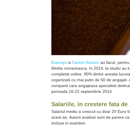
Evensys
si
Career Advisor
au facut, pentru 
Media romaneasca. In 2014, la studiu au l
completat online. 90% dintre acestia lucrea
organizatii cu mai putin de 50 de angajati. 
companii care angajeaza specialisti dedicati
perioada 16-22 septembrie 2014.
Salariile, in crestere fata de
Salariul mediu a crescut cu doar 20 Euro f
acest an. Autorii analizei sunt de parere ca
incluse in esantion.