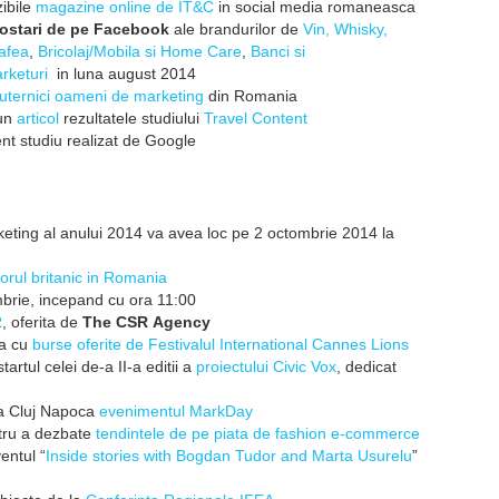
zibile
magazine online de IT&C
in
social
media romaneasca
ostari de pe Facebook
ale brandurilor de
Vin, Whisky,
Cafea
,
Bricolaj/Mobila si Home Care
,
Banci si
arketuri
in luna august 2014
uternici
oameni de marketing
din
Romania
-un
articol
rezultatele
studiului
Travel Content
nt studiu realizat de
Google
eting al anului 2014 va avea loc pe 2 octombrie 2014 la
orul britanic in Romania
mbrie,
incepand cu ora 11:00
R
, oferita de
The CSR
Agency
ca cu
burse oferite de
Festivalul International
Cannes Lions
tartul celei de-a II-a editii a
proiectului Civic Vox
, dedicat
la Cluj Napoca
ev
enimentul MarkDay
tru a dezbate
tendinte
le de pe piata de fashion e-
commerce
entul “
Inside stories with Bogdan
Tudor and Marta U
s
urelu
”