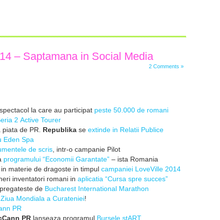
014 – Saptamana in Social Media
2 Comments »
 spectacol la care au participat
peste 50.000 de romani
ria 2 Active Tourer
 piata de PR.
Republika
se
extinde in Relatii Publice
u Eden Spa
umentele de scris
, intr-
o campanie Pilot
a
programului “
Economii Garantate”
– ista Romania
e in materie de
dragoste in timpul
campaniei
LoveVille 2014
ineri inventatori romani in
a
plicatia “Cursa spre succes”
 pregateste de
Bucharest
International Marathon
e
Ziua Mondiala a
Curateniei
!
ann
PR
cCann PR
lanseaza programul
Bursele stART