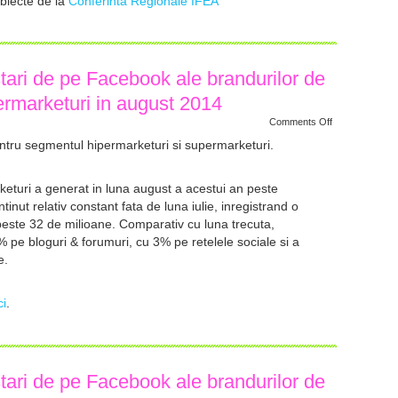
ubiecte de la
Co
nferinta Regionale IFEA
tari de pe Facebook ale brandurilor de
ermarketuri in august 2014
on
Comments Off
Cele
mai
entru segmentul hipermarketuri si supermarketuri.
populare
postari
de
pe
eturi a generat in luna august a acestui an peste
Facebook
tinut relativ constant fata de luna iulie, inregistrand o
ale
brandurilor
peste 32 de milioane. Comparativ cu luna trecuta,
de
Hipermarketuri
3% pe bloguri & forumuri, cu 3% pe retelele sociale si a
si
e.
Supermarketuri
in
august
2014
ci
.
tari de pe Facebook ale brandurilor de