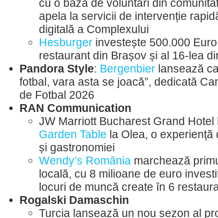
cu o bază de voluntari din comunitat
apela la servicii de intervenție rapid
digitală a Complexului
Hesburger
investește 500.000 Euro 
restaurant din Brașov și al 16-lea 
Pandora Style
:
Bergenbier
lansează cam
fotbal, vara asta se joacă”, dedicată C
de Fotbal 2026
RAN Communication
JW Marriott Bucharest Grand Hotel
Garden Table
la Olea, o experiență 
și gastronomiei
Wendy’s România
marchează primul
locală, cu 8 milioane de euro investi
locuri de muncă create în 6 restaur
Rogalski Damaschin
Turcia lansează un nou sezon al proi