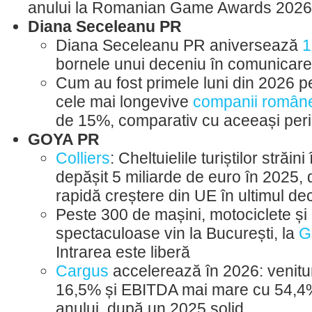
anului la Romanian Game Awards 2026
Diana Seceleanu PR
Diana Seceleanu PR aniversează
1
bornele unui deceniu în comunicare
Cum au fost primele luni din 2026 p
cele mai longevive
companii româneș
de 15%, comparativ cu aceeași peri
GOYA PR
Colliers
: Cheltuielile turiștilor străi
depășit 5 miliarde de euro în 2025,
rapidă creștere din UE în ultimul de
Peste 300 de mașini, motociclete ș
spectaculoase vin la București, la
G
Intrarea este liberă
Cargus
accelerează în 2026: venitur
16,5% și EBITDA mai mare cu 54,4% 
anului, după un 2025 solid