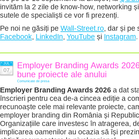
invităm la 2 zile de know-how, networking ș
sutele de specialiști ce vor fi prezenți.
Pe noi ne găsiți pe
Wall-Street.ro
, dar și pe
Facebook
,
LinkedIn
,
YouTube
și
Instagram
.
Employer Branding Awards 2026
JUL
07
bune proiecte ale anului
Comunicate de presa
Employer Branding Awards 2026
a dat sta
înscrieri pentru cea de-a cincea ediție a com
recunoaște cele mai relevante proiecte, camp
employer branding din România și Republi
Organizațiile care investesc în atragerea, d
implicarea oamenilor au ocazia să își prezinte