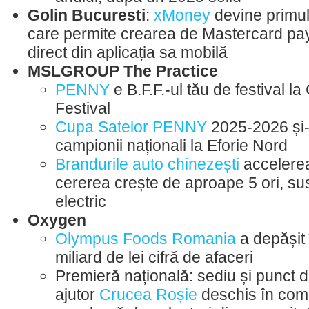
Golin Bucuresti
:
xMoney
devine primul
care permite crearea de Mastercard p
direct din aplicația sa mobilă
MSLGROUP The Practice
PENNY
e B.F.F.-ul tău de festival l
Festival
Cupa Satelor PENNY
2025-2026 și
campionii naționali la Eforie Nord
Brandurile auto chinezești
accelere
cererea crește de aproape 5 ori, su
electric
Oxygen
Olympus Foods Romania
a depășit 
miliard de lei cifră de afaceri
Premieră națională: sediu și punct d
ajutor
Crucea Roșie
deschis în com