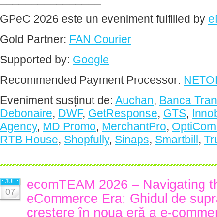
GPeC 2026 este un eveniment fulfilled by
e
Gold Partner:
FAN Courier
Supported by:
Google
Recommended Payment Processor:
NETOP
Eveniment susținut de:
Auchan
,
Banca Tran
Debonaire
,
DWF
,
GetResponse
,
GTS
,
Inno
Agency
,
MD Promo
,
MerchantPro
,
OptiCom
RTB House
,
Shopfully
,
Sinaps
,
Smartbill
,
Tr
ecomTEAM 2026 – Navigating 
JUL
07
eCommerce Era: Ghidul de supra
creștere în noua eră a e-commer