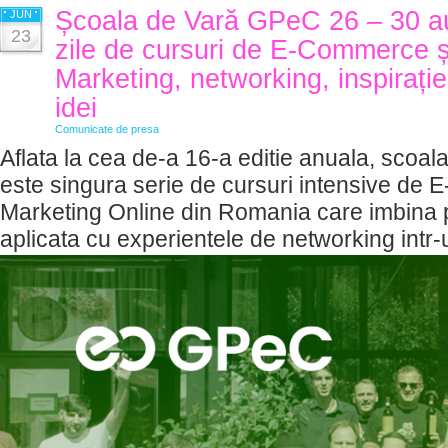
Școala de Vară GPeC 26 – 30 a
JUN
23
zile de cursuri de E-Commerce și
Marketing, networking, inspirați
idei
Comunicate de presa
Aflata la cea de-a 16-a editie anuala, scoa
este singura serie de cursuri intensive de
Marketing Online din Romania care imbina p
aplicata cu experientele de networking intr-