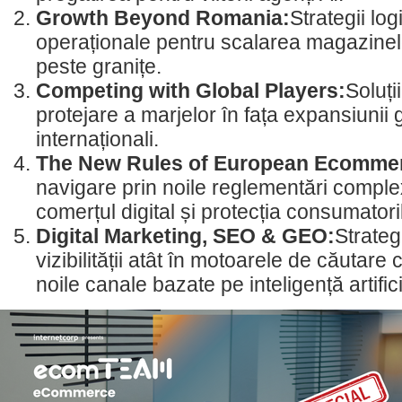
Growth Beyond Romania:
Strategii logi
operaționale pentru scalarea magazinel
peste granițe.
Competing with Global Players:
Soluți
protejare a marjelor în fața expansiunii g
internaționali.
The New Rules of European Ecomme
navigare prin noile reglementări comple
comerțul digital și protecția consumatoril
Digital Marketing, SEO & GEO:
Strateg
vizibilității atât în motoarele de căutare c
noile canale bazate pe inteligență artific