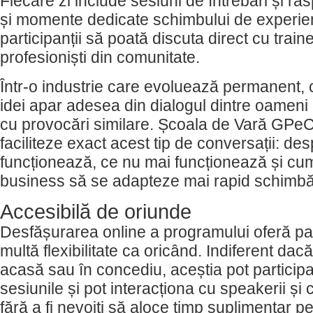
Fiecare zi include sesiuni de întrebări și ră
și momente dedicate schimbului de experienț
participanții să poată discuta direct cu traineri
profesioniști din comunitate.
Într-o industrie care evoluează permanent,
idei apar adesea din dialogul dintre oameni
cu provocări similare. Școala de Vară GPeC
faciliteze exact acest tip de conversații: de
funcționează, ce nu mai funcționează și cu
business să se adapteze mai rapid schimbări
Accesibilă de oriunde
Desfășurarea online a programului oferă par
multă flexibilitate ca oricând. Indiferent dacă
acasă sau în concediu, aceștia pot participa 
sesiunile și pot interacționa cu speakerii și ce
fără a fi nevoiți să aloce timp suplimentar p