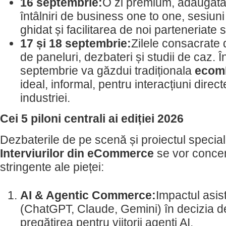
16 septembrie:
O zi premium, adăugată
întâlniri de business one to one, sesiun
ghidat și facilitarea de noi parteneriate 
17 și 18 septembrie:
Zilele consacrate 
de paneluri, dezbateri și studii de caz. 
septembrie va găzdui tradiționala
ecom
ideal, informal, pentru interacțiuni directe
industriei.
Cei 5 piloni centrali ai ediției 2026
Dezbaterile de pe scenă și proiectul specia
Interviurilor din eCommerce
se vor concent
stringente ale pieței:
AI & Agentic Commerce:
Impactul asiste
(ChatGPT, Claude, Gemini) în decizia d
pregătirea pentru viitorii agenți AI.