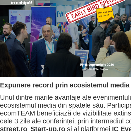
Expunere record prin ecosistemul med
Unul dintre marile avantaje ale evenimentu
ecosistemul media din spatele său. Participan
ecomTEAM beneficiază de vizibilitate extins
cele 3 zile ale conferinței, prin intermediul 
street.ro
,
Start-up.ro
și al platformei
IC Ev