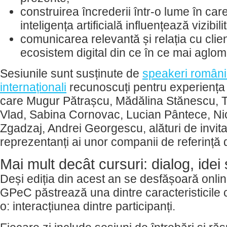
construirea încrederii într-o lume în care
inteligența artificială influențează vizibil
comunicarea relevantă și relația cu clien
ecosistem digital din ce în ce mai aglom
Sesiunile sunt susținute de
speakeri români
internaționali
recunoscuți pentru experiența l
care Mugur Pătrașcu, Mădălina Stănescu, T
Vlad, Sabina Cornovac, Lucian Pântece, Ni
Zgadzaj, Andrei Georgescu, alături de invitaț
reprezentanți ai unor companii de referință d
Mai mult decât cursuri: dialog, idei
Deși ediția din acest an se desfășoară onli
GPeC păstrează una dintre caracteristicile 
o: interacțiunea dintre participanți.