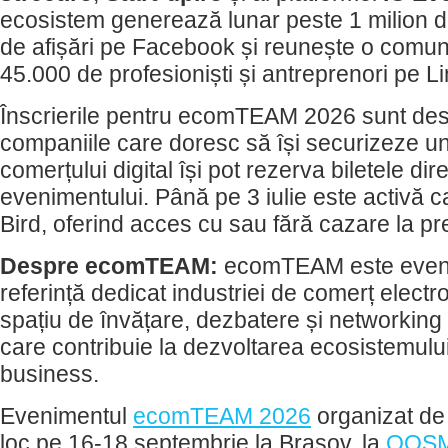
ecosistem generează lunar peste 1 milion de 
de afișări pe Facebook și reunește o comun
45.000 de profesioniști și antreprenori pe L
Înscrierile pentru ecomTEAM 2026 sunt desc
companiile care doresc să își securizeze un
comerțului digital își pot rezerva biletele di
evenimentului. Până pe 3 iulie este activă 
Bird, oferind acces cu sau fără cazare la pre
Despre ecomTEAM:
ecomTEAM este eveni
referință dedicat industriei de comerț elect
spațiu de învățare, dezbatere și networking p
care contribuie la dezvoltarea ecosistemului
business.
Evenimentul
ecomTEAM 2026
organizat d
loc pe 16-18 septembrie la Brașov, la
QOSM