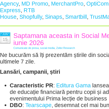
Agency
,
MD Promo
,
MerchantPro
,
OptiCom
Express
,
RTB
House
,
Shopfully
,
Sinaps
,
Smartbill
,
TrustM
Saptamana aceasta in Social Me
JUN
15
iunie 2026
Comunicate de presa
,
social media
,
Zelist Research
Ne bucurăm să îți prezentăm știrile din soci
ultimele 7 zile.
Lansări, campanii, știri
Caracteristic PR
:
Editura Gama
lanseaz
de educație financiară pentru copii și ad
evenimentului Prima lecție de business
DBO
:
Tearscape
, desemnat cel mai bun