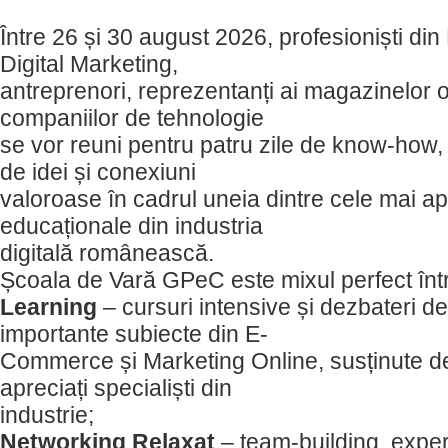
Între 26 și 30 august 2026, profesioniști d
Digital Marketing,
antreprenori, reprezentanți ai magazinelor on
companiilor de tehnologie
se vor reuni pentru patru zile de know-how, 
de idei și conexiuni
valoroase în cadrul uneia dintre cele mai a
educaționale din industria
digitală românească.
Școala de Vară GPeC este mixul perfect înt
Learning
– cursuri intensive și dezbateri d
importante subiecte din E-
Commerce și Marketing Online, susținute de 
apreciați specialiști din
industrie;
Networking Relaxat
– team-building, experi