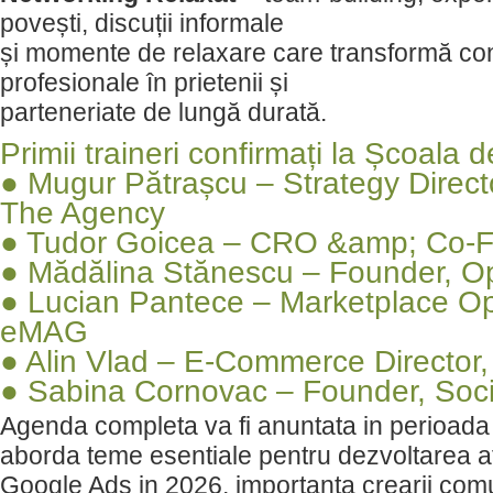
povești, discuții informale
și momente de relaxare care transformă co
profesionale în prietenii și
parteneriate de lungă durată.
Primii traineri confirmați la Școala
● Mugur Pătrașcu – Strategy Direct
The Agency
● Tudor Goicea – CRO &amp; Co-F
● Mădălina Stănescu – Founder, O
● Lucian Pantece – Marketplace Op
eMAG
● Alin Vlad – E-Commerce Director,
● Sabina Cornovac – Founder, Soc
Agenda completa va fi anuntata in perioada
aborda teme esentiale pentru dezvoltarea af
Google Ads in 2026, importanta crearii comu