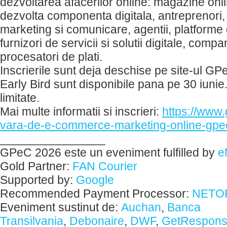
dezvoltarea afacerilor online: magazine online
dezvolta componenta digitala, antreprenori, s
marketing si comunicare, agentii, platform
furnizori de servicii si solutii digitale, compan
procesatori de plati.
Inscrierile sunt deja deschise pe site-ul GPe
Early Bird sunt disponibile pana pe 30 iunie.
limitate.
Mai multe informatii si inscrieri:
https://www.
vara-de-e-commerce-marketing-online-gpe
________________
GPeC 2026 este un eveniment fulfilled by
e
Gold Partner:
FAN Courier
Supported by:
Google
Recommended Payment Processor:
NETOP
Eveniment sustinut de:
Auchan
,
Banca
Transilvania
,
Debonaire
,
DWF
,
GetRespon