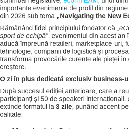
schimbări legislative,
ecomTEAM,
unul dint
importante evenimente de profil din regiune, 
din 2026 sub tema
„Navigating the New 
Rămânând fidel principiului fondator că
„eC
sport de echipă”
, evenimentul din acest an 
aducă împreună retaileri, marketplace-uri, f
tehnologie, companii de logistică și procesat
transforma provocările curente ale pieței în 
creștere.
O zi în plus dedicată exclusiv business-
După succesul ediției anterioare, care a re
participanți și 50 de speakeri internațional
extinde formatul la
3 zile
, punând accent pe
calitate: