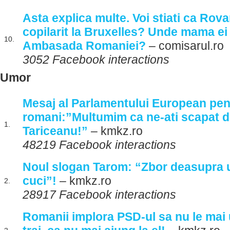
Asta explica multe. Voi stiati ca Rov
copilarit la Bruxelles? Unde mama ei 
10.
Ambasada Romaniei?
– comisarul.ro
3052 Facebook interactions
Umor
Mesaj al Parlamentului European pen
romani:”Multumim ca ne-ati scapat de
1.
Tariceanu!”
– kmkz.ro
48219 Facebook interactions
Noul slogan Tarom: “Zbor deasupra 
cuci”!
– kmkz.ro
2.
28917 Facebook interactions
Romanii implora PSD-ul sa nu le mai 