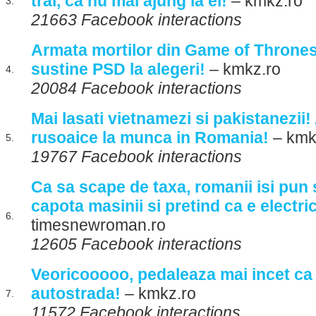
trai, ca nu mai ajung la el!
– kmkz.ro
3.
21663 Facebook interactions
Armata mortilor din Game of Thrones 
sustine PSD la alegeri!
– kmkz.ro
4.
20084 Facebook interactions
Mai lasati vietnamezi si pakistanezii!
rusoaice la munca in Romania!
– kmk
5.
19767 Facebook interactions
Ca sa scape de taxa, romanii isi pun
capota masinii si pretind ca e electri
6.
timesnewroman.ro
12605 Facebook interactions
Veoricooooo, pedaleaza mai incet ca
autostrada!
– kmkz.ro
7.
11572 Facebook interactions