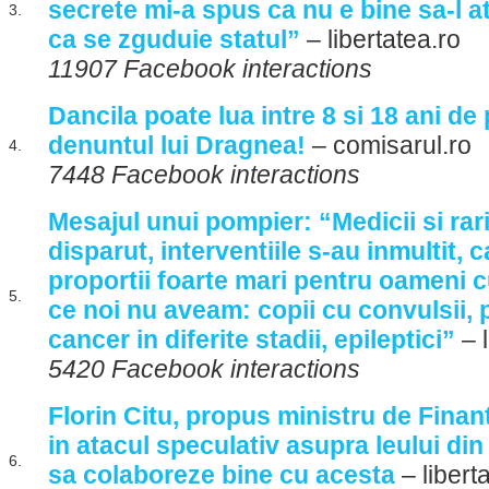
secrete mi-a spus ca nu e bine sa-l a
3.
ca se zguduie statul”
– libertatea.ro
11907 Facebook interactions
Dancila poate lua intre 8 si 18 ani d
denuntul lui Dragnea!
– comisarul.ro
4.
7448 Facebook interactions
Mesajul unui pompier: “Medicii si rari
disparut, interventiile s-au inmultit, c
proportii foarte mari pentru oameni c
5.
ce noi nu aveam: copii cu convulsii,
cancer in diferite stadii, epileptici”
– l
5420 Facebook interactions
Florin Citu, propus ministru de Finant
in atacul speculativ asupra leului di
6.
sa colaboreze bine cu acesta
– libert