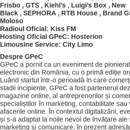
Frisbo , GTS , Kiehl’s , Luigi’s Box , New
Black , SEPHORA , RTB House , Brand GS
Moloso
Radioul Oficial: Kiss FM
Hosting Oficial GPeC: Hosterion
Limousine Service: City Limo
Despre GPeC
GPeC a pornit ca un eveniment de pionierat
electronic din România, cu o primă ediție or
Luând startul într-o perioadă în care comerțu
stadii incipiente, GPeC a fost partenerul dez
magazine online, al antreprenorilor și comerc
specialiștilor în marketing, contabilitate sau
afacerile online. În contextul digitalizării, e
și s-a adaptat la noile nevoi de învățare ale s
marketing și comunicare, în prezent adresâ