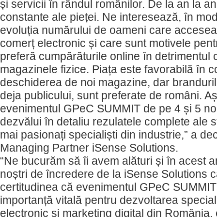
și servicii în rândul românilor. De la an la a
constante ale pieței. Ne interesează, în mo
evoluția numărului de oameni care acceseaz
comerț electronic și care sunt motivele pent
preferă cumpărăturile online în detrimentul c
magazinele fizice. Piața este favorabilă în 
deschiderea de noi magazine, dar branduril
deja publicului, sunt preferate de români. A
evenimentul GPeC SUMMIT de pe 4 și 5 noi
dezvălui în detaliu rezulatele complete ale st
mai pasionați specialiști din industrie,” a d
Managing Partner iSense Solutions.
“Ne bucurăm să îi avem alături și în acest a
noștri de încredere de la iSense Solutions 
certitudinea că evenimentul GPeC SUMMIT 
importanță vitală pentru dezvoltarea speciali
electronic și marketing digital din România, 