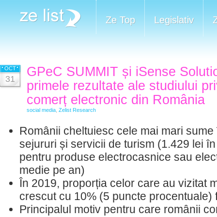
Ze Top
Legislativ
GPeC SUMMIT și iSense Solutio
OCT
31
primele rezultate ale studiului pr
comerț electronic din România
social media
,
Zelist Research
Românii cheltuiesc cele mai mari sume 
sejururi și servicii de turism (1.429 lei î
pentru produse electrocasnice sau elect
medie pe an)
În 2019, proporția celor care au vizitat
crescut cu 10% (5 puncte procentuale) 
Principalul motiv pentru care românii 