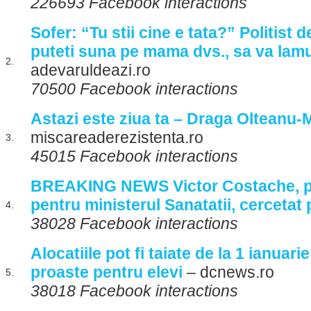
226693 Facebook interactions
Sofer: “Tu stii cine e tata?” Politist d
puteti suna pe mama dvs., sa va lam
2.
adevaruldeazi.ro
70500 Facebook interactions
Astazi este ziua ta – Draga Olteanu-
miscareaderezistenta.ro
3.
45015 Facebook interactions
BREAKING NEWS Victor Costache, 
pentru ministerul Sanatatii, cercetat 
4.
38028 Facebook interactions
Alocatiile pot fi taiate de la 1 ianuari
proaste pentru elevi
– dcnews.ro
5.
38018 Facebook interactions