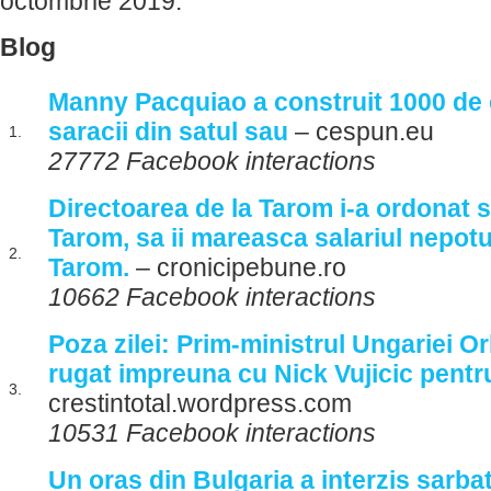
octombrie 2019.
Blog
Manny Pacquiao a construit 1000 de
saracii din satul sau
– cespun.eu
1.
27772 Facebook interactions
Directoarea de la Tarom i-a ordonat so
Tarom, sa ii mareasca salariul nepotul
2.
Tarom.
– cronicipebune.ro
10662 Facebook interactions
Poza zilei: Prim-ministrul Ungariei O
rugat impreuna cu Nick Vujicic pentr
3.
crestintotal.wordpress.com
10531 Facebook interactions
Un oras din Bulgaria a interzis sarba