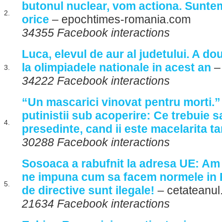
butonul nuclear, vom actiona. Suntem
2.
orice
– epochtimes-romania.com
34355 Facebook interactions
Luca, elevul de aur al judetului. A d
la olimpiadele nationale in acest an
–
3.
34222 Facebook interactions
“Un mascarici vinovat pentru morti.”
putinistii sub acoperire: Ce trebuie s
4.
presedinte, cand ii este macelarita t
30288 Facebook interactions
Sosoaca a rabufnit la adresa UE: Am
ne impuna cum sa facem normele in 
5.
de directive sunt ilegale!
– cetateanul
21634 Facebook interactions