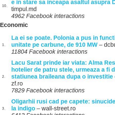
e in stare sa inceapa asaltul asupra
10.
timpul.md
4962 Facebook interactions
Economic
La ei se poate. Polonia a pus in func
unitate pe carbune, de 910 MW
– dcbu
1.
11804 Facebook interactions
Lacu Sarat prinde iar viata: Alma Re
hotelier de patru stele, urmeaza a fi 
statiunea braileana dupa o investitie 
2.
zf.ro
7829 Facebook interactions
Oligarhii rusi cad pe capete: sinucide
la indigo
– wall-street.ro
3.