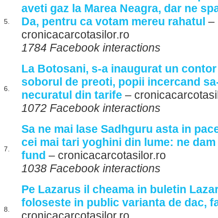
aveti gaz la Marea Neagra, dar ne spa
Da, pentru ca votam mereu rahatul
–
5.
cronicacarcotasilor.ro
1784 Facebook interactions
La Botosani, s-a inaugurat un contor
soborul de preoti, popii incercand sa
6.
necuratul din tarife
– cronicacarcotasil
1072 Facebook interactions
Sa ne mai lase Sadhguru asta in pac
cei mai tari yoghini din lume: ne dam 
7.
fund
– cronicacarcotasilor.ro
1038 Facebook interactions
Pe Lazarus il cheama in buletin Laza
foloseste in public varianta de dac, fa
8.
cronicacarcotasilor.ro