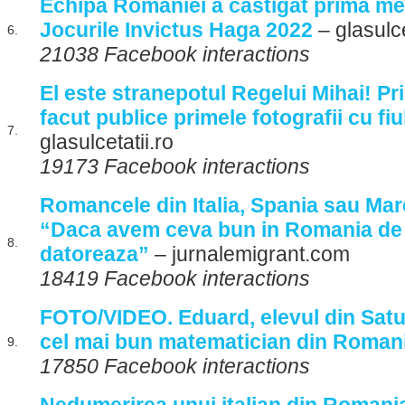
Echipa Romaniei a castigat prima med
Jocurile Invictus Haga 2022
– glasulce
6.
21038 Facebook interactions
El este stranepotul Regelui Mihai! Pr
facut publice primele fotografii cu fiu
7.
glasulcetatii.ro
19173 Facebook interactions
Romancele din Italia, Spania sau Mar
“Daca avem ceva bun in Romania de as
8.
datoreaza”
– jurnalemigrant.com
18419 Facebook interactions
FOTO/VIDEO. Eduard, elevul din Sat
cel mai bun matematician din Roman
9.
17850 Facebook interactions