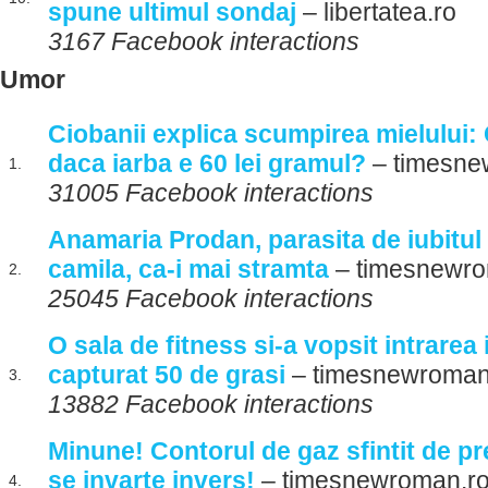
spune ultimul sondaj
– libertatea.ro
3167 Facebook interactions
Umor
Ciobanii explica scumpirea mielului: 
daca iarba e 60 lei gramul?
– timesne
1.
31005 Facebook interactions
Anamaria Prodan, parasita de iubitul
camila, ca-i mai stramta
– timesnewro
2.
25045 Facebook interactions
O sala de fitness si-a vopsit intrarea 
capturat 50 de grasi
– timesnewroman
3.
13882 Facebook interactions
Minune! Contorul de gaz sfintit de pr
se invarte invers!
– timesnewroman.r
4.