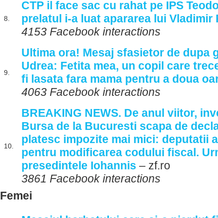
CTP il face sac cu rahat pe IPS Teod
prelatul i-a luat apararea lui Vladimir
8.
4153 Facebook interactions
Ultima ora! Mesaj sfasietor de dupa gr
Udrea: Fetita mea, un copil care trec
9.
fi lasata fara mama pentru a doua oa
4063 Facebook interactions
BREAKING NEWS. De anul viitor, inves
Bursa de la Bucuresti scapa de decla
platesc impozite mai mici: deputatii 
10.
pentru modificarea codului fiscal. Ur
presedintele Iohannis
– zf.ro
3861 Facebook interactions
Femei