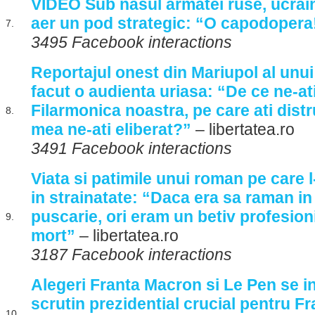
VIDEO Sub nasul armatei ruse, ucrain
aer un pod strategic: “O capodopera
7.
3495 Facebook interactions
Reportajul onest din Mariupol al unui
facut o audienta uriasa: “De ce ne-ati
Filarmonica noastra, pe care ati dist
8.
mea ne-ati eliberat?”
– libertatea.ro
3491 Facebook interactions
Viata si patimile unui roman pe care l
in strainatate: “Daca era sa raman in 
puscarie, ori eram un betiv profesioni
9.
mort”
– libertatea.ro
3187 Facebook interactions
Alegeri Franta Macron si Le Pen se in
scrutin prezidential crucial pentru F
10.