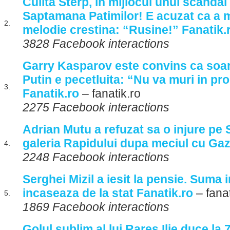
Culita Sterp, in mijlocul unui scandal
Saptamana Patimilor! E acuzat ca a m
2.
melodie crestina: “Rusine!” Fanatik.
3828 Facebook interactions
Garry Kasparov este convins ca soart
Putin e pecetluita: “Nu va muri in pro
3.
Fanatik.ro
– fanatik.ro
2275 Facebook interactions
Adrian Mutu a refuzat sa o injure pe 
galeria Rapidului dupa meciul cu Ga
4.
2248 Facebook interactions
Serghei Mizil a iesit la pensie. Suma 
incaseaza de la stat Fanatik.ro
– fanat
5.
1869 Facebook interactions
Golul sublim al lui Rares Ilie duce la 7