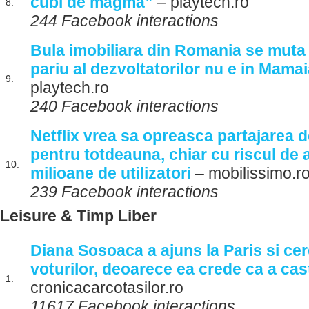
cubi de magma”
– playtech.ro
8.
244 Facebook interactions
Bula imobiliara din Romania se muta p
pariu al dezvoltatorilor nu e in Mama
9.
playtech.ro
240 Facebook interactions
Netflix vrea sa opreasca partajarea 
pentru totdeauna, chiar cu riscul de 
10.
milioane de utilizatori
– mobilissimo.r
239 Facebook interactions
Leisure & Timp Liber
Diana Sosoaca a ajuns la Paris si ce
voturilor, deoarece ea crede ca a ca
1.
cronicacarcotasilor.ro
11617 Facebook interactions