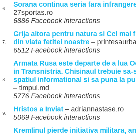
Sorana continua seria fara infrangere
6.
27sportas.ro
6886 Facebook interactions
Grija altora pentru natura si Cel ma
din viata fetitei noastre
– printesaurb
7.
6512 Facebook interactions
Armata Rusa este departe de a lua O
in Transnistria. Chisinaul trebuie sa-
spatiul informational si sa puna la p
8.
– timpul.md
5776 Facebook interactions
Hristos a Inviat
– adriannastase.ro
9.
5069 Facebook interactions
Kremlinul pierde initiativa militara, 