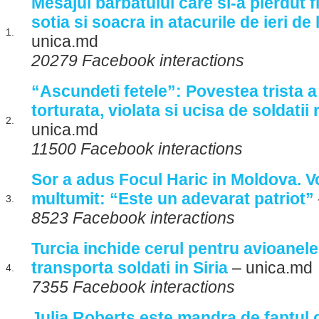
Mesajul barbatului care si-a pierdut fi
sotia si soacra in atacurile de ieri de
1.
unica.md
20279 Facebook interactions
“Ascundeti fetele”: Povestea trista a
torturata, violata si ucisa de soldatii
2.
unica.md
11500 Facebook interactions
Sor a adus Focul Haric in Moldova. Vo
multumit: “Este un adevarat patriot”
3.
8523 Facebook interactions
Turcia inchide cerul pentru avioanele
transporta soldati in Siria
– unica.md
4.
7355 Facebook interactions
Julia Roberts este mandra de faptul c