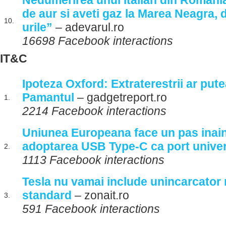
Nedumerirea unui italian din Romania
de aur si aveti gaz la Marea Neagra, 
10.
urile”
– adevarul.ro
16698 Facebook interactions
IT&C
Ipoteza Oxford: Extraterestrii ar put
Pamantul
– gadgetreport.ro
1.
2214 Facebook interactions
Uniunea Europeana face un pas inain
adoptarea USB Type-C ca port unive
2.
1113 Facebook interactions
Tesla nu vamai include unincarcator 
standard
– zonait.ro
3.
591 Facebook interactions