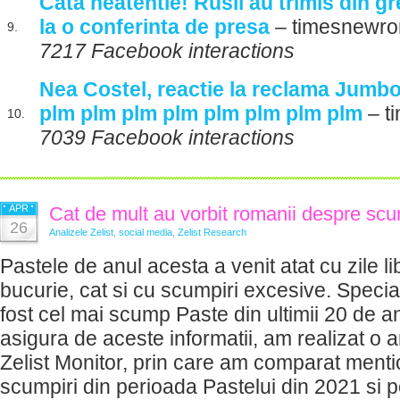
Cata neatentie! Rusii au trimis din g
la o conferinta de presa
– timesnewro
9.
7217 Facebook interactions
Nea Costel, reactie la reclama Jumb
plm plm plm plm plm plm plm plm
– t
10.
7039 Facebook interactions
APR
Cat de mult au vorbit romanii despre scu
26
Analizele Zelist
,
social media
,
Zelist Research
Pastele de anul acesta a venit atat cu zile l
bucurie, cat si cu scumpiri excesive. Special
fost cel mai scump Paste din ultimii 20 de a
asigura de aceste informatii, am realizat o 
Zelist Monitor, prin care am comparat mentio
scumpiri din perioada Pastelui din 2021 si 