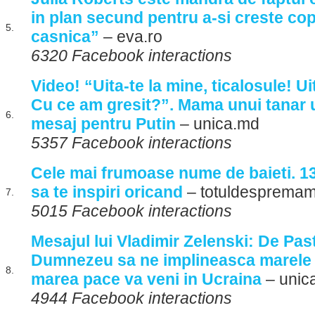
in plan secund pentru a-si creste cop
5.
casnica”
– eva.ro
6320 Facebook interactions
Video! “Uita-te la mine, ticalosule! Ui
Cu ce am gresit?”. Mama unui tanar u
6.
mesaj pentru Putin
– unica.md
5357 Facebook interactions
Cele mai frumoase nume de baieti. 13
sa te inspiri oricand
– totuldespremam
7.
5015 Facebook interactions
Mesajul lui Vladimir Zelenski: De Past
Dumnezeu sa ne implineasca marele v
8.
marea pace va veni in Ucraina
– unic
4944 Facebook interactions