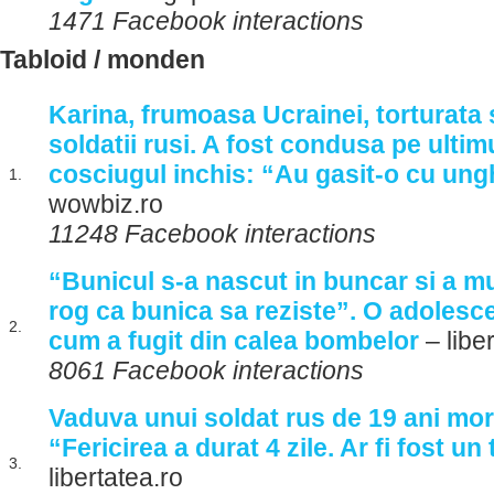
1471 Facebook interactions
Tabloid / monden
Karina, frumoasa Ucrainei, torturata 
soldatii rusi. A fost condusa pe ulti
cosciugul inchis: “Au gasit-o cu ungh
1.
wowbiz.ro
11248 Facebook interactions
“Bunicul s-a nascut in buncar si a mu
rog ca bunica sa reziste”. O adolesc
2.
cum a fugit din calea bombelor
– libe
8061 Facebook interactions
Vaduva unui soldat rus de 19 ani mor
“Fericirea a durat 4 zile. Ar fi fost u
3.
libertatea.ro