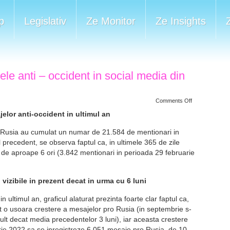
p
Legislativ
Ze Monitor
Ze Insights
e anti – occident in social media din
on
Comments Off
Cum
au
jelor anti-occident in ultimul an
evoluat
mesajele
ro-Rusia au cumulat un numar de 21.584 de mentionari in
anti
–
precedent, se observa faptul ca, in ultimele 365 de zile
occident
in
 de aproape 6 ori (3.842 mentionari in perioada 29 februarie
social
media
din
Romania?
 vizibile in prezent decat in urma cu 6 luni
n ultimul an, graficul alaturat prezinta foarte clar faptul ca,
t o usoara crestere a mesajelor pro Rusia (in septembrie s-
lt decat media precedentelor 3 luni), iar aceasta crestere
arie 2022 sa se inregistreze 6.051 mesaje pro Rusia, de 10