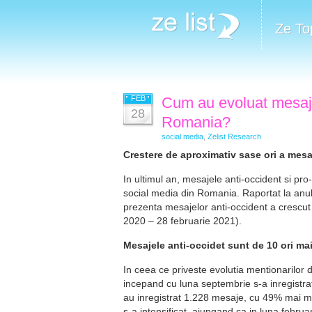
Ze To
FEB
Cum au evoluat mesajel
28
Romania?
social media
,
Zelist Research
Crestere de aproximativ sase ori a mesa
In ultimul an, mesajele anti-occident si p
social media din Romania. Raportat la anul 
prezenta mesajelor anti-occident a crescut
2020 – 28 februarie 2021).
Mesajele anti-occidet sunt de 10 ori mai
In ceea ce priveste evolutia mentionarilor di
incepand cu luna septembrie s-a inregistra
au inregistrat 1.228 mesaje, cu 49% mai mu
s-a intensificat, ajungand ca in luna febru