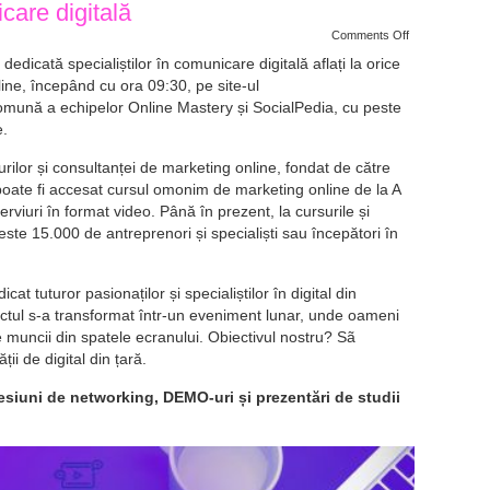
icare digitală
on
Comments Off
Au
început
edicată specialiștilor în comunicare digitală aflați la orice
înscrierile
line, începând cu ora 09:30, pe site-ul
pentru
Content
comună a echipelor Online Mastery și SocialPedia, cu peste
Marketing
PRO
e.
–
cea
ilor și consultanței de marketing online, fondat de către
mai
mare
 poate fi accesat cursul omonim de marketing online de la A
conferință
full-
terviuri în format video. Până în prezent, la cursurile și
day
este 15.000 de antreprenori și specialiști sau începători în
online,
100%
practică,
dedicată
specialiștilor
at tuturor pasionaților și specialiștilor în digital din
în
comunicare
tul s-a transformat într-un eveniment lunar, unde oameni
digitală
 muncii din spatele ecranului. Obiectivul nostru? Sã
ii de digital din țară.
esiuni de networking, DEMO-uri și prezentări de studii