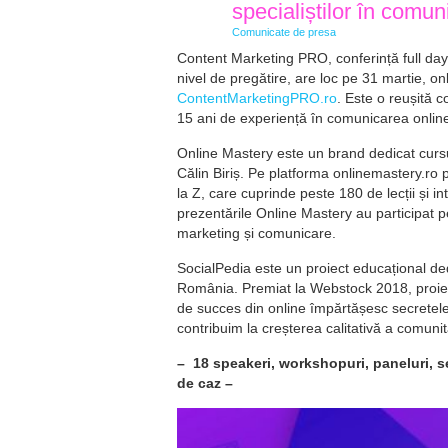
specialiștilor în comun
Comunicate de presa
Content Marketing PRO, conferință full day d
nivel de pregătire, are loc pe 31 martie, on
ContentMarketingPRO.ro
. Este o reușită 
15 ani de experiență în comunicarea onlin
Online Mastery este un brand dedicat cursur
Călin Biriș. Pe platforma onlinemastery.ro
la Z, care cuprinde peste 180 de lecții și in
prezentările Online Mastery au participat p
marketing și comunicare.
SocialPedia este un proiect educațional dedic
România. Premiat la Webstock 2018, proiec
de succes din online împărtășesc secretele
contribuim la creșterea calitativă a comunităț
– 18 speakeri, workshopuri, paneluri, s
de caz –