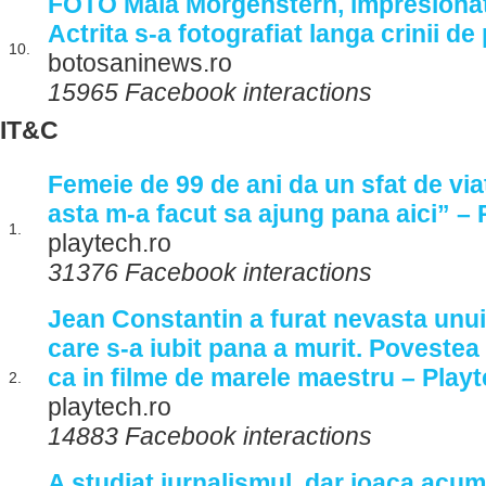
FOTO Maia Morgenstern, impresionat
Actrita s-a fotografiat langa crinii d
10.
botosaninews.ro
15965 Facebook interactions
IT&C
Femeie de 99 de ani da un sfat de via
asta m-a facut sa ajung pana aici” – P
1.
playtech.ro
31376 Facebook interactions
Jean Constantin a furat nevasta unui
care s-a iubit pana a murit. Povestea
ca in filme de marele maestru – Playt
2.
playtech.ro
14883 Facebook interactions
A studiat jurnalismul, dar joaca acum 