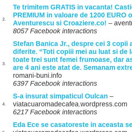
Te trimitem GRATIS in vacanta! Casti
PREMIUM in valoare de 1200 EURO of
2.
Aventurescu si Croaziere.co!
– avent
8057 Facebook interactions
Stefan Banica Jr., despre cei 3 copii
diferite. “Toti copiii mei au luat si de
toate trei sunt femei frumoase, dar 
3.
are 4 ani este atat de. Semanam extr
romani-buni.info
6397 Facebook interactions
S-a insurat simpaticul Oulcan
–
viatacuaromadecafea.wordpress.com
4.
6217 Facebook interactions
Eda Ece se casatoreste in aceasta s