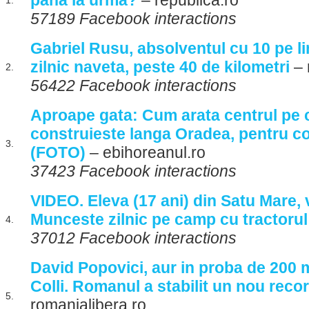
pana la urma?
– republica.ro
1.
57189 Facebook interactions
Gabriel Rusu, absolventul cu 10 pe li
zilnic naveta, peste 40 de kilometri
– 
2.
56422 Facebook interactions
Aproape gata: Cum arata centrul pe c
construieste langa Oradea, pentru copi
3.
(FOTO)
– ebihoreanul.ro
37423 Facebook interactions
VIDEO. Eleva (17 ani) din Satu Mare,
Munceste zilnic pe camp cu tractorul
4.
37012 Facebook interactions
David Popovici, aur in proba de 200 me
Colli. Romanul a stabilit un nou recor
5.
romanialibera.ro