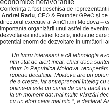
economice nefavorabile
Conferința a fost deschisă de reprezentanții
Andrei Radu
, CEO & Founder GPeC și de 
directorul executiv al AmCham Moldova – ca
importanța organizării unui astfel de eveni
dezvoltarea industriei locale, industrie car
potențial enorm de dezvoltare în următorii a
„Un lucru interesant e că tehnologia ev
ritm atât de alert încât, chiar dacă sunt
drum în Republica Moldova, recuperăm 
repede decalajul. Moldova are un potenț
de a crește, iar antreprenorii înțeleg cu
online-ul este un canal de care dacă te 
la un moment dat mai multe vânzări decât
cu un efort ceva mai mic.”, a declarat
A