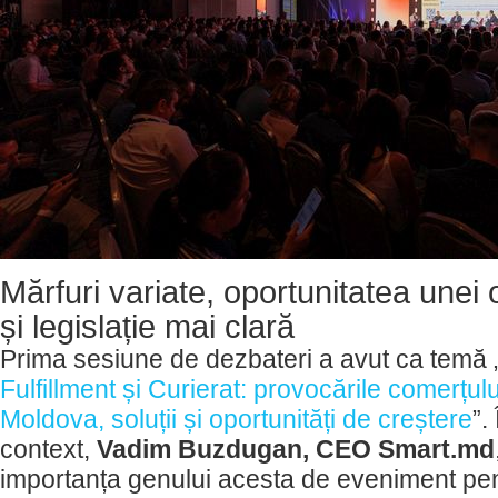
Mărfuri variate, oportunitatea unei 
și legislație mai clară
Prima sesiune de dezbateri a avut ca temă 
Fulfillment și Curierat: provocările comerțulu
Moldova, soluții și oportunități de creștere
”.
context,
Vadim Buzdugan, CEO Smart.md
importanța genului acesta de eveniment pen