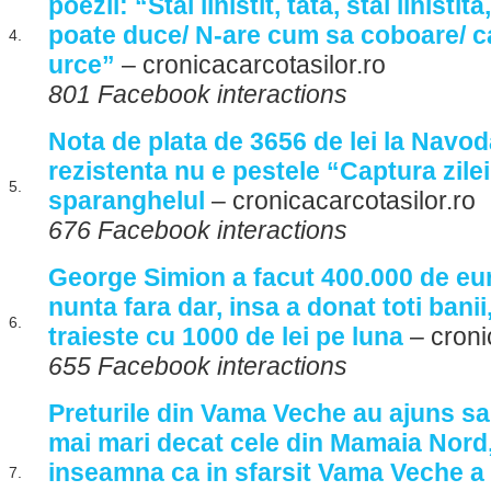
poezii: “Stai linistit, tata, stai linisti
poate duce/ N-are cum sa coboare/ c
4.
urce”
– cronicacarcotasilor.ro
801 Facebook interactions
Nota de plata de 3656 de lei la Navod
rezistenta nu e pestele “Captura zilei
5.
sparanghelul
– cronicacarcotasilor.ro
676 Facebook interactions
George Simion a facut 400.000 de eur
nunta fara dar, insa a donat toti bani
6.
traieste cu 1000 de lei pe luna
– croni
655 Facebook interactions
Preturile din Vama Veche au ajuns sa 
mai mari decat cele din Mamaia Nord
inseamna ca in sfarsit Vama Veche a 
7.