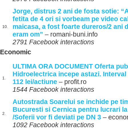
Jorge, distrus 2 ani de fosta sotie: 
fetita de 4 ori si vorbeam pe video ca
maicasa, a fost foarte dureros/2 ani d
10.
eram om”
– romani-buni.info
2791 Facebook interactions
Economic
ULTIMA ORA DOCUMENT Oferta publi
Hidroelectrica incepe astazi. Interval
1.
112 lei/actiune
– profit.ro
1544 Facebook interactions
Autostrada Soarelui se inchide pe tim
Bucuresti si Cernica pentru lucrari l
2.
/Soferii vor fi deviati pe DN 3
– econo
1092 Facebook interactions