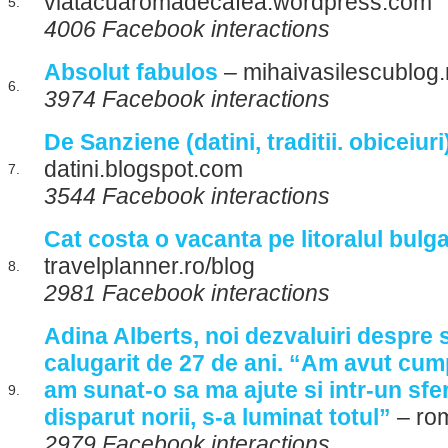
viatacuaromadecafea.wordpress.com
5.
4006 Facebook interactions
Absolut fabulos
– mihaivasilescublog.
6.
3974 Facebook interactions
De Sanziene (datini, traditii. obiceiuri
datini.blogspot.com
7.
3544 Facebook interactions
Cat costa o vacanta pe litoralul bulg
travelplanner.ro/blog
8.
2981 Facebook interactions
Adina Alberts, noi dezvaluiri despre s
calugarit de 27 de ani. “Am avut cu
am sunat-o sa ma ajute si intr-un sfe
9.
disparut norii, s-a luminat totul”
– rom
2979 Facebook interactions