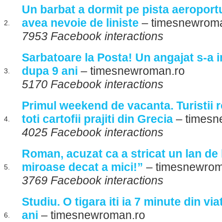
Un barbat a dormit pe pista aeroportu
avea nevoie de liniste
– timesnewroma
2.
7953 Facebook interactions
Sarbatoare la Posta! Un angajat s-a in
dupa 9 ani
– timesnewroman.ro
3.
5170 Facebook interactions
Primul weekend de vacanta. Turistii
toti cartofii prajiti din Grecia
– timesn
4.
4025 Facebook interactions
Roman, acuzat ca a stricat un lan de
miroase decat a mici!”
– timesnewrom
5.
3769 Facebook interactions
Studiu. O tigara iti ia 7 minute din via
ani
– timesnewroman.ro
6.