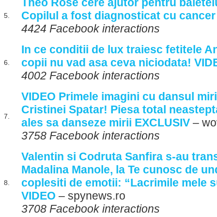
Theo Rose cere ajutor pentru baiete
Copilul a fost diagnosticat cu cancer
5.
4424 Facebook interactions
In ce conditii de lux traiesc fetitele A
copii nu vad asa ceva niciodata! VI
6.
4002 Facebook interactions
VIDEO Primele imagini cu dansul miril
Cristinei Spatar! Piesa total neastep
7.
ales sa danseze mirii EXCLUSIV
– wo
3758 Facebook interactions
Valentin si Codruta Sanfira s-au tran
Madalina Manole, la Te cunosc de und
coplesiti de emotii: “Lacrimile mele s
8.
VIDEO
– spynews.ro
3708 Facebook interactions