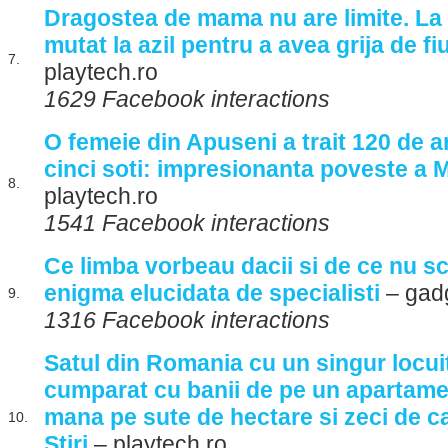
Dragostea de mama nu are limite. La 
mutat la azil pentru a avea grija de fiu
7.
playtech.ro
1629 Facebook interactions
O femeie din Apuseni a trait 120 de an
cinci soti: impresionanta poveste a 
8.
playtech.ro
1541 Facebook interactions
Ce limba vorbeau dacii si de ce nu s
enigma elucidata de specialisti
– gadg
9.
1316 Facebook interactions
Satul din Romania cu un singur locuit
cumparat cu banii de pe un apartame
mana pe sute de hectare si zeci de c
10.
Stiri
– playtech.ro