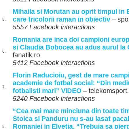
Mihaila si Morutan au oprit timpul in 
care tricolorii raman in obiectiv
– spor
5.
5557 Facebook interactions
Romania are inca doi campioni europ
si Claudia Bobocea au adus aurul la
6.
fanatik.ro
5412 Facebook interactions
Florin Raducioiu, gest de mare campi
academie de fotbal social: “Din mediu
7.
fotbalisti mari” VIDEO
– telekomsport.
5240 Facebook interactions
“Cea mai mare minciuna din toate ti
Stoica si Panduru nu s-au lasat pacali
Romaniei in Elvetia. “Trebuia sa pier
8.