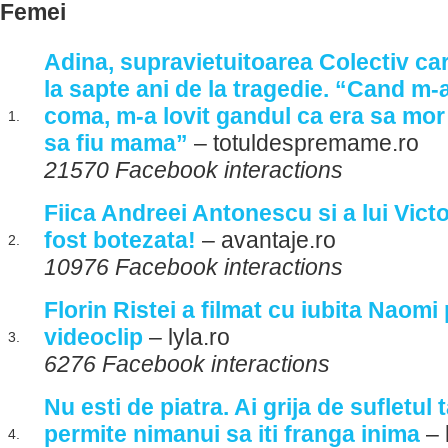
Femei
Adina, supravietuitoarea Colectiv c
la sapte ani de la tragedie. “Cand m-a
coma, m-a lovit gandul ca era sa mor 
1.
sa fiu mama”
– totuldespremame.ro
21570 Facebook interactions
Fiica Andreei Antonescu si a lui Vict
fost botezata!
– avantaje.ro
2.
10976 Facebook interactions
Florin Ristei a filmat cu iubita Naom
videoclip
– lyla.ro
3.
6276 Facebook interactions
Nu esti de piatra. Ai grija de sufletul 
permite nimanui sa iti franga inima
– 
4.