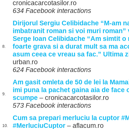
cronicacarcotasilor.ro
634 Facebook interactions
Dirijorul Sergiu Celibidache “M-am 
imbatranit roman si voi muri roman” 
Serge Ioan Celibidache “Am simtit o 
foarte grava si a durat mult sa ma ac
8.
asum ceea ce vreau sa fac.” Ultima zi
urban.ro
624 Facebook interactions
Am gasit omleta de 50 de lei la Mama
imi puna la pachet gaina aia de face 
9.
scumpe
– cronicacarcotasilor.ro
573 Facebook interactions
Cum sa prepari merluciu la cuptor #
#MerluciuCuptor
– aflacum.ro
10.