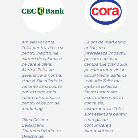
Am ales varianta
Ca om de marketing
Zelist pentru viteza si
online, ma
pentru insighturile
intereseaza impactul
extrem de valoroase
pe care l-au avut
pe care le ofera.
campaniile brandului
Alertele Zelist au
pe care il reprezint in
devenit ceva normal
Social Media, astfel ca
zi de zi. Din diferitele
tool-urile Zelist ma
variante de rapoarte
ajuta sa colectez
poti extrage rapid
foarte usor toate
informatii pretioase
aceste informatii. In
pentru orice om de
concluzie,
marketing.
instrumentele Zelist
sunt esentiale pentru
Oltea Cristina
strategia de
Belciuganu
comunicare a
Chartered Marketer
brandului cora.
Director de