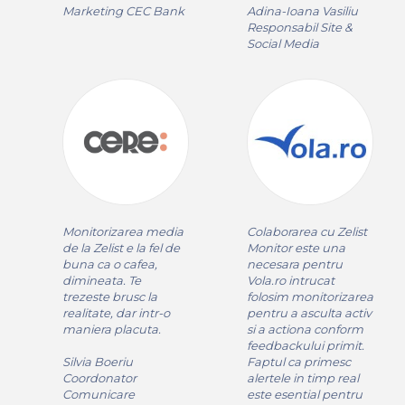
Marketing CEC Bank
Adina-Ioana Vasiliu
Responsabil Site &
Social Media
Monitorizarea media
Colaborarea cu Zelist
de la Zelist e la fel de
Monitor este una
buna ca o cafea,
necesara pentru
dimineata. Te
Vola.ro intrucat
trezeste brusc la
folosim monitorizarea
realitate, dar intr-o
pentru a asculta activ
maniera placuta.
si a actiona conform
feedbackului primit.
Silvia Boeriu
Faptul ca primesc
Coordonator
alertele in timp real
Comunicare
este esential pentru