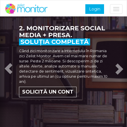
Login
Toggl
navig
Previous
N
2. MONITORIZARE SOCIAL
MEDIA + PRESA.
SOLUȚIA COMPLETĂ
Când zici monitorizare a Internetului în Romania
zici Zelist Monitor. Avem cel mai mare numar de
surse. Peste 2 milioane. Si descoperim zi de zi
altele. Alerte, analize automate si manuale,
detectare de sentiment, vizualizare sintetica,
arhiva pe ultimul an (cu optiune pentru maxim 10
ani).
SOLICITĂ UN CONT