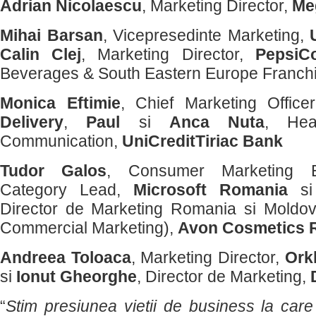
Adrian Nicolaescu
, Marketing Director,
Me
Mihai Barsan
, Vicepresedinte Marketing,
Calin Clej
, Marketing Director,
PepsiC
Beverages & South Eastern Europe Franch
Monica Eftimie
, Chief Marketing Office
Delivery
,
Paul
si
Anca Nuta
, Hea
Communication,
UniCreditTiriac Bank
Tudor Galos
, Consumer Marketing E
Category Lead,
Microsoft Romania
s
Director de Marketing Romania si Moldo
Commercial Marketing),
Avon Cosmetics 
Andreea Toloaca
, Marketing Director,
Ork
si
Ionut Gheorghe
, Director de Marketing,
“
Stim presiunea vietii de business la care 