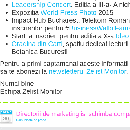
Leadership Concert
. Editia a III-a- A ni
Expozitia
World Press Photo
2015
Impact Hub Bucharest: Telekom Romania
inscrierilor pentru ‪#‎
BusinessWallofFam
Start la inscrieri pentru editia a X-a
Ideo
Gradina din Carti
, spatiu dedicat lecturi
Botanica Bucuresti
Pentru a primi saptamanal aceste informatii 
sa te abonezi la
newsletterul Zelist Monitor
.
Numai bine,
Echipa Zelist Monitor
APR
Directorii de marketing isi schimba comp
30
Comunicate de presa