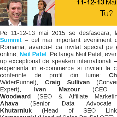
Pe 11-12-13 mai 2015 se desfasoara, l
Summit
– cel mai important eveniment 
Romania, avandu-l ca invitat special pe 
online,
Neil Patel
. Pe langa Neil Patel, eve
up exceptional de speakeri internationali 
experienta in e-commerce si invitati la 
conferinte de profil din lume:
Ch
WiderFunnel),
Craig Sullivan
(Convers
Expert),
Ivan Mazour
(CEO Om
Woodward
(SEO & Affiliate Marketi
Ahava
(Senior Data Advocate R
Khutarniuk
(Head of SEO Link-A