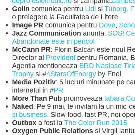
deprofesiemedic.ro
si campania
Zambes
Golin
comunica pentru
Lidl
si
Tuborg
.
F
o prelegere la Facultatea de Litere
Image PR
comunica pentru
Dove
,
Schol
Jazz Communication
anunta:
SOS! Cen
Abandonate este in pericol
McCann PR
: Florin Balcan este noul R
Director al
Provident
pentru Romania, Bu
Agentia mentioneaza
BRD Nastase Tiri
Trophy
si #‎
4StarsOfEnergy‬
by Enel
Media Pozitiv
: 5 lucruri minunate pe c
internetul in ‪#‎
PR
More Than Pub
promoveaza
tabara Co
Naked
: Pe 9 mai, te invitam la un mic-
si business
. Slow food, fast PR, noi opor
Outbox
a fost la
The Color Run 2015
Oxygen Public Relations
si Virgil Iantu