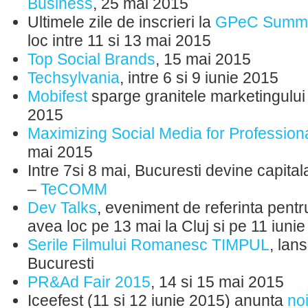
Business
, 25 mai 2015
Ultimele zile de inscrieri la
GPeC Summi
loc intre 11 si 13 mai 2015
Top Social Brands
, 15 mai 2015
Techsylvania
, ​intre 6 si 9 iunie 2015
Mobifest
sparge granitele marketingului 
2015
Maximizing Social Media for Profession
mai 2015
Intre 7si 8 mai, Bucuresti devine capital
–
TeCOMM
Dev Talks
, eveniment de referinta pentru 
avea loc pe 13 mai la Cluj si pe 11 iunie
Serile Filmului Romanesc TIMPUL
, lan
Bucuresti
PR&Ad Fair 2015
, 14 si 15 mai 2015
Iceefest (11 si 12 iunie 2015) anunta
no