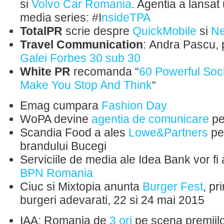
si
Volvo Car Romania
. Agentia a lansat
media series: ‪#‎I
nsideTPA
TotalPR
scrie despre
QuickMobile
si
Ne
Travel Communication
: Andra Pascu, 
Galei Forbes 30 sub 30
White PR
recomanda “
60 Powerful Soci
Make You Stop And Think
“
Emag cumpara
Fashion Day
WoPA devine
agentia de comunicare
pe
Scandia Food a ales
Lowe&Partners
pe
brandului Bucegi
Serviciile de media ale Idea Bank vor fi
BPN Romania
Ciuc si Mixtopia anunta
Burger Fest
, pr
burgeri adevarati, 22 si 24 mai 2015
IAA: Romania de
3 ori
pe scena premiilo