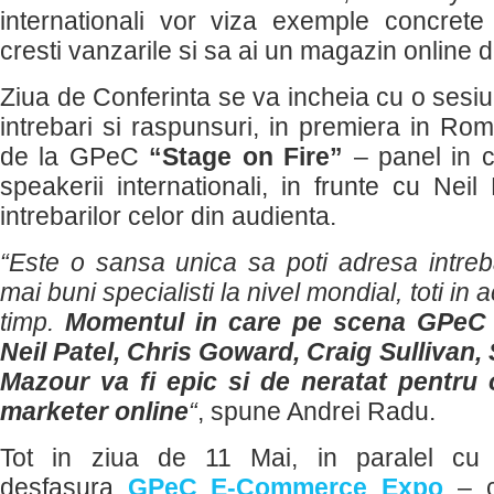
internationali vor viza exemple concret
cresti vanzarile si sa ai un magazin online 
Ziua de Conferinta se va incheia cu o sesi
intrebari si raspunsuri, in premiera in Ro
de la GPeC
“Stage on Fire”
– panel in ca
speakerii internationali, in frunte cu Nei
intrebarilor celor din audienta.
“Este o sansa unica sa poti adresa intreba
mai buni specialisti la nivel mondial, toti in a
timp.
Momentul in care pe scena GPeC 
Neil Patel, Chris Goward, Craig Sullivan,
Mazour va fi epic si de neratat pentru
marketer online
“
, spune Andrei Radu.
Tot in ziua de 11 Mai, in paralel cu 
desfasura
GPeC E-Commerce Expo
– c