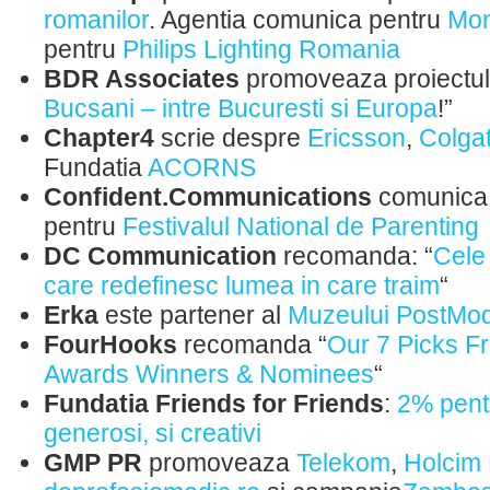
romanilor
. Agentia comunica pentru
Mon
pentru
Philips Lighting Romania
BDR Associates
promoveaza proiectul
Bucsani – intre Bucuresti si Europa
!”
Chapter4
scrie despre
Ericsson
,
Colga
Fundatia
ACORNS
Confident.Communications
comunica
pentru
Festivalul National de Parenting
DC Communication
recomanda: “
Cele
care redefinesc lumea in care traim
“
Erka
este partener al
Muzeului PostMo
FourHooks
recomanda “
Our 7 Picks 
Awards Winners & Nominees
“
Fundatia Friends for Friends
:
2% pent
generosi, si creativi
GMP PR
promoveaza
Telekom
,
Holcim