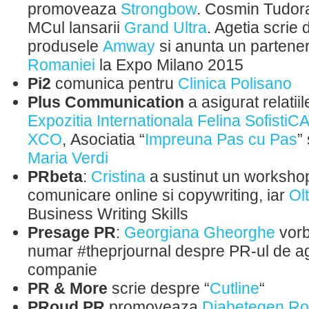
promoveaza
Strongbow
. Cosmin Tudora
MCul lansarii
Grand Ultra
. Agetia scrie
produsele
Amway
si anunta un partener
Romaniei
la Expo Milano 2015
Pi2
comunica pentru
Clinica Polisano
Plus Communication
a asigurat relatii
Expozitia Internationala Felina SofistiC
XCO
, Asociatia “
Impreuna Pas cu Pas
”
Maria Verdi
PRbeta
:
Cristina
a sustinut un worksho
comunicare online si copywriting, iar
Ol
Business Writing Skills
Presage PR
:
Georgiana Gheorghe
vorb
numar ‪#‎theprjournal‬ despre PR-ul de a
companie
PR & More
scrie despre “
Cutline
“
PRoud PR
promoveaza
Diabetegen R