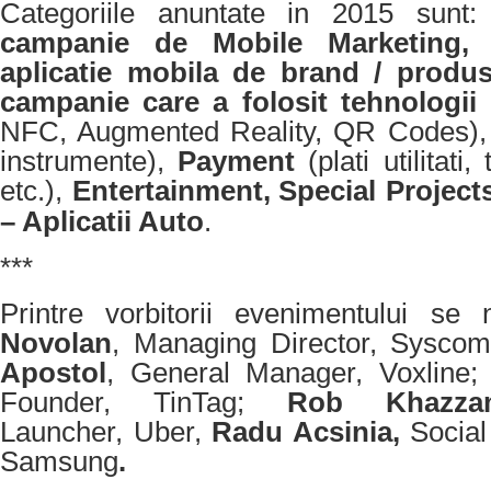
Categoriile anuntate in 2015 sunt
campanie de Mobile Marketing
aplicatie mobila de brand / produ
campanie care a folosit tehnologii 
NFC, Augmented Reality, QR Codes)
instrumente),
Payment
(plati utilitati
etc.),
Entertainment,
Special Project
– Aplicatii Auto
.
***
Printre vorbitorii evenimentului s
Novolan
, Managing Director, Syscom
Apostol
, General Manager, Voxline
Founder, TinTag;
Rob Khazza
Launcher,
Uber,
Radu Acsinia,
Social
Samsung
.