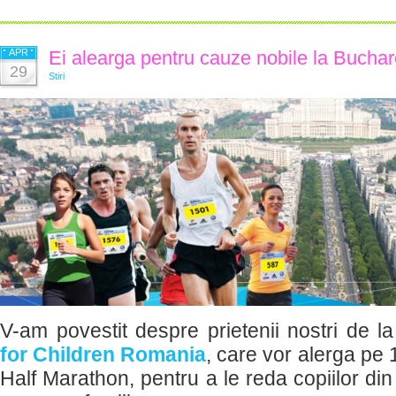
APR
Ei alearga pentru cauze nobile la Bucha
29
Stiri
V-am povestit despre prietenii no
stri de l
for Children Romania
, care vor alerga pe 
Half Marathon, pentru a le reda copiilor din