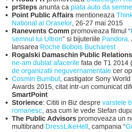
prSteps
anunta ca
piata auto da semne
Point Public Affairs
mentioneaza
Thin
National al Oraselor
, 26-27 mai 2015
Ranevents Comm
promoveaza filmul “
semnul lui Ultron
” si bijuteriile
Pandora
.
lansarea
Roche Bobois Bucharest
Rogalski Damaschin Public Relation
ne-am dublat afacerile
fata de T1 2014 (
de organizatii neguvernamentale
cer opr
Cosmin Bumbut
, castigator Sony Worl
Awards 2015, citat intr-un comunicat d
SmartPoint
Storience
: Cititi in Biz despre
varstele 
romanesc
, asa cum le vede Stefan dup
The Public Advisors
promoveaza un n
multibrand
DressLikeHell
, campania “
G