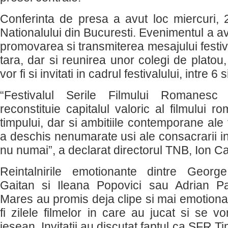
Conferinta de presa a avut loc miercuri, 29
Nationalului din Bucuresti. Evenimentul a av
promovarea si transmiterea mesajului festiva
tara, dar si reunirea unor colegi de platou,
vor fi si invitati in cadrul festivalului, intre 6 
“Festivalul Serile Filmului Romanes
reconstituie capitalul valoric al filmului 
timpului, dar si ambitiile contemporane ale 
a deschis nenumarate usi ale consacrarii in
nu numai”, a declarat directorul TNB, Ion Ca
Reintalnirile emotionante dintre George
Gaitan si Ileana Popovici sau Adrian P
Mares au promis deja clipe si mai emotionan
fi zilele filmelor in care au jucat si se vo
iesean. Invitatii au discutat faptul ca SFR Ti