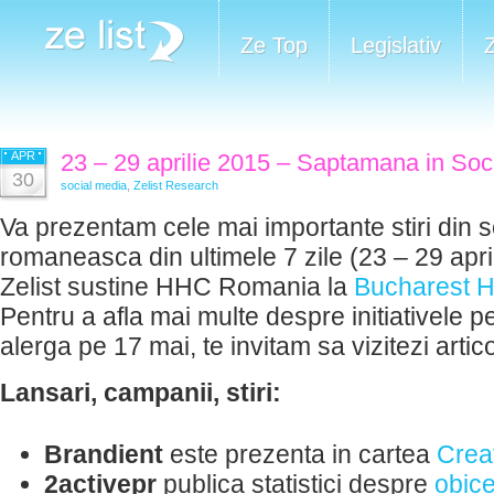
Ze Top
Legislativ
APR
23 – 29 aprilie 2015 – Saptamana in Soc
30
social media
,
Zelist Research
Va prezentam cele mai importante stiri din 
romaneasca din ultimele 7 zile (23 – 29 apri
Zelist sustine HHC Romania la
Bucharest H
Pentru a afla mai multe despre initiativele p
alerga pe 17 mai, te invitam sa vizitezi artic
Lansari, campanii, stiri:
Brandient
este prezenta in cartea
Crea
2activepr
publica statistici despre
obice