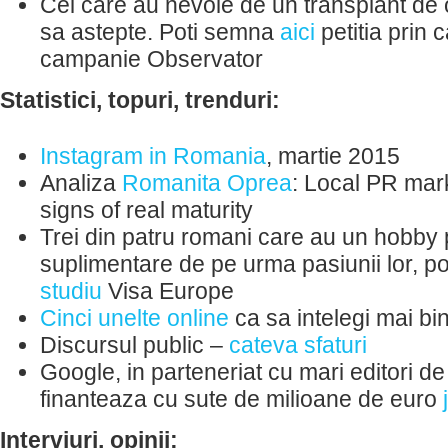
Cei care au nevoie de un transplant de
sa astepte. Poti semna
aici
petitia prin c
campanie Observator
Statistici, topuri, trenduri:
Instagram in Romania
, martie 2015
Analiza
Romanita Oprea
: Local PR mark
signs of real maturity
Trei din patru romani care au un hobby p
suplimentare de pe urma pasiunii lor, pot
studiu
Visa Europe
Cinci unelte online
ca sa intelegi mai bin
Discursul public –
cateva sfaturi
Google, in parteneriat cu mari editori d
finanteaza cu sute de milioane de euro
Interviuri, opinii: