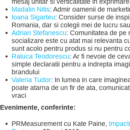
mesaj unitar si verticalitate in exprimare
Madalin Nitis
: Admir oamenii de marketin
Ioana Sigarteu
: Consider surse de inspir
Romania, dar si colegii mei de lucru sau
Adrian Stefanescu
: Comunitatea de pe r
socializare este cu atat mai relevanta cu 
sunt acolo pentru produs si nu pentru c
Raluca Teodorescu
: Ar fi nevoie de ce
simple declaratii pentru a indrepta imag
brandului
Valeria Tudor
: In lumea in care imagine
poate atarna de un fir de ata, comunicato
vraci
Evenimente, conferinte:
PRMeasurement cu Kate Paine,
Impactu