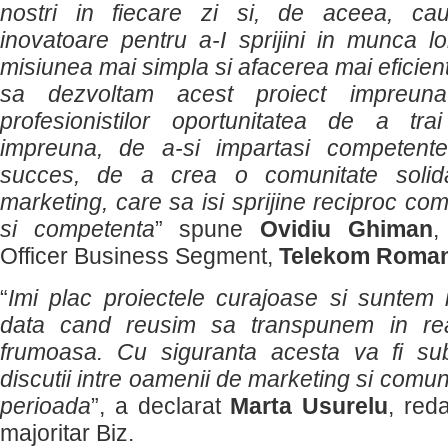
nostri in fiecare zi si, de aceea, ca
inovatoare pentru a-I sprijini in munca lo
misiunea mai simpla si afacerea mai eficie
sa dezvoltam acest proiect impreuna
profesionistilor oportunitatea de a tra
impreuna, de a-si impartasi competente
succes, de a crea o comunitate soli
marketing, care sa isi sprijine reciproc com
si competenta
” spune
Ovidiu Ghiman
,
Officer Business Segment,
Telekom Roman
“
Imi plac proiectele curajoase si suntem i
data cand reusim sa transpunem in rea
frumoasa. Cu siguranta acesta va fi sub
discutii intre oamenii de marketing si comu
perioada
”, a declarat
Marta Usurelu
, red
majoritar Biz.