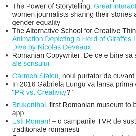
The Power of Storytelling:
Great interact
women journalists sharing their stories ab
gender equality
The Alternative School for Creative Thi
Animation Depicting a Herd of Giraffes 
Dive by Nicolas Deveaux
Romanian Copywriter: De ce e bine sa 
ale scrisului
Carmen Staicu
, noul purtator de cuvant
In 2016 Gabriela Lungu va lansa prima c
“
PR vs. Creativity
?”
Brukenthal
, first Romanian museum to b
app
Esti Roman
! – o campanile TVR de susti
traditionale romanesti