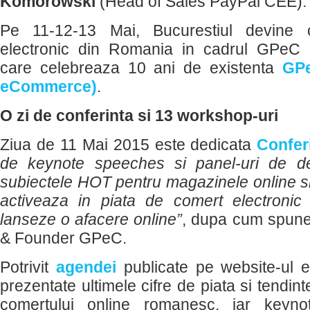
Komorowski
(Head of Sales PayPal CEE).
Pe 11-12-13 Mai, Bucurestiul devine c
electronic din Romania in cadrul GPeC
care celebreaza 10 ani de existenta
GPe
eCommerce)
.
O zi de conferinta si 13 workshop-uri
Ziua de 11 Mai 2015 este dedicata
Confer
de keynote speeches si panel-uri de d
subiectele HOT pentru magazinele online si 
activeaza in piata de comert electronic
lanseze o afacere online”
, dupa cum spun
& Founder GPeC.
Potrivit
agendei
publicate pe website-ul ev
prezentate ultimele cifre de piata si tendint
comertului online romanesc, iar keynote