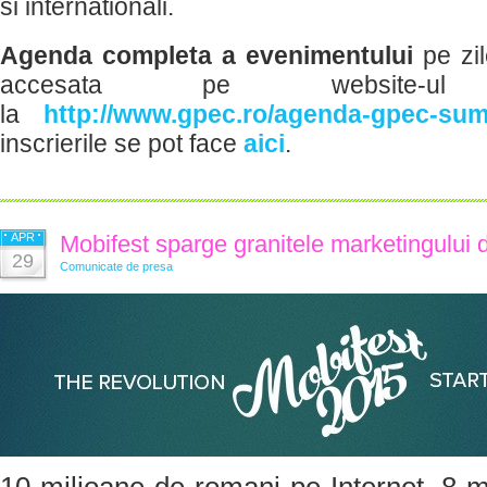
si internationali.
Agenda completa a evenimentului
pe zil
accesata pe website-ul org
la
http://www.gpec.ro/agenda-gpec-sum
inscrierile se pot face
aici
.
APR
Mobifest sparge granitele marketingului d
29
Comunicate de presa