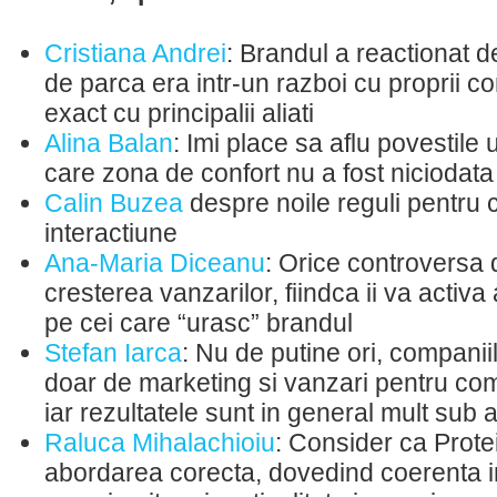
Cristiana Andrei
: Brandul a reactionat d
de parca era intr-un razboi cu proprii c
exact cu principalii aliati
Alina Balan
: Imi place sa aflu povestile
care zona de confort nu a fost niciodata
Calin Buzea
despre noile reguli pentru c
interactiune
Ana-Maria Diceanu
: Orice controversa
cresterea vanzarilor, fiindca ii va activa 
pe cei care “urasc” brandul
Stefan Iarca
: Nu de putine ori, companii
doar de marketing si vanzari pentru com
iar rezultatele sunt in general mult sub a
Raluca Mihalachioiu
: Consider ca Prote
abordarea corecta, dovedind coerenta 