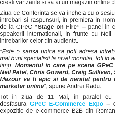
cresti vanzarile si sa ai un magazin online 
Ziua de Conferinta se va incheia cu o sesi
intrebari si raspunsuri, in premiera in Ro
de la GPeC
“Stage on Fire”
– panel in ca
speakerii internationali, in frunte cu Nei
intrebarilor celor din audienta.
“Este o sansa unica sa poti adresa intreba
mai buni specialisti la nivel mondial, toti in a
timp.
Momentul in care pe scena GPeC 
Neil Patel, Chris Goward, Craig Sullivan,
Mazour va fi epic si de neratat pentru
marketer online
“
, spune Andrei Radu.
Tot in ziua de 11 Mai, in paralel cu 
desfasura
GPeC E-Commerce Expo
– c
expozitie de e-commerce B2B din Romania