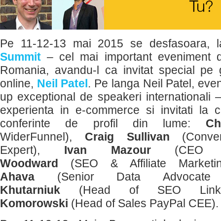
Pe 11-12-13 mai 2015 se desfasoara, l
Summit
– cel mai important eveniment 
Romania, avandu-l ca invitat special pe 
online,
Neil Patel
. Pe langa Neil Patel, eve
up exceptional de speakeri internationali 
experienta in e-commerce si invitati la 
conferinte de profil din lume:
Ch
WiderFunnel),
Craig Sullivan
(Convers
Expert),
Ivan Mazour
(CEO Om
Woodward
(SEO & Affiliate Marketi
Ahava
(Senior Data Advocate R
Khutarniuk
(Head of SEO Link-A
Komorowski
(Head of Sales PayPal CEE).