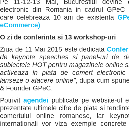
Pe 11-12-13 Mai, Bucurestiul devine c
electronic din Romania in cadrul GPeC
care celebreaza 10 ani de existenta
GPe
eCommerce)
.
O zi de conferinta si 13 workshop-uri
Ziua de 11 Mai 2015 este dedicata
Confer
de keynote speeches si panel-uri de d
subiectele HOT pentru magazinele online si 
activeaza in piata de comert electronic
lanseze o afacere online”
, dupa cum spun
& Founder GPeC.
Potrivit
agendei
publicate pe website-ul ev
prezentate ultimele cifre de piata si tendint
comertului online romanesc, iar keynote
internationali vor viza exemple concret