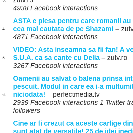
zutv.ro
3.
4938 Facebook interactions
ASTA e piesa pentru care romanii au 
cea mai cautata de pe Shazam!
– zutv
4.
4871 Facebook interactions
VIDEO: Asta inseamna sa fii fan! A ve
S.U.A. ca sa cante cu Delia
– zutv.ro
5.
3267 Facebook interactions
Oamenii au salvat o balena prinsa int
pescuit. Modul in care ea i-a multumit 
niciodata!
– perfectmedia.tv
6.
2939 Facebook interactions 1 Twitter tr
followers
Cine ar fi crezut ca aceste carlige di
sunt atat de versatile! 25 de idei inedi