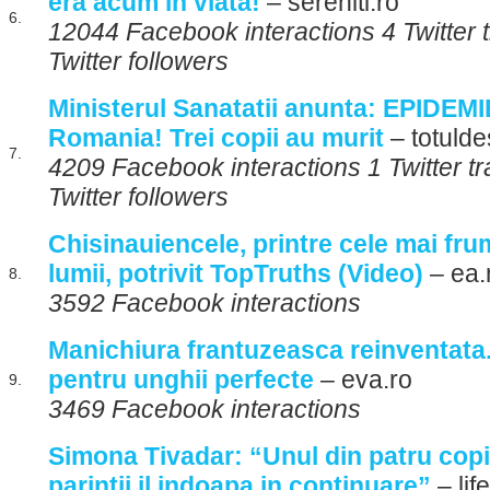
era acum in viata!
– sereniti.ro
6.
12044 Facebook interactions 4 Twitter
Twitter followers
Ministerul Sanatatii anunta: EPIDE
Romania! Trei copii au murit
– totuld
7.
4209 Facebook interactions 1 Twitter t
Twitter followers
Chisinauiencele, printre cele mai fr
lumii, potrivit TopTruths (Video)
– ea
8.
3592 Facebook interactions
Manichiura frantuzeasca reinventata. 
pentru unghii perfecte
– eva.ro
9.
3469 Facebook interactions
Simona Tivadar: “Unul din patru copii
parintii il indoapa in continuare”
– life