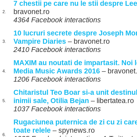
7 chestii pe care nu le stii despre L
bravonet.ro
2.
4364 Facebook interactions
10 lucruri secrete despre Joseph Mo
Vampire Diaries
– bravonet.ro
3.
2410 Facebook interactions
MAXIM au noutati de impartasit. Noi l
Media Music Awards 2016
– bravonet.
4.
1206 Facebook interactions
Chitaristul Teo Boar si-a unit destinul
inimii sale, Otilia Bejan
– libertatea.ro
5.
1037 Facebook interactions
Rugaciunea puternica de zi cu zi car
toate relele
– spynews.ro
6.