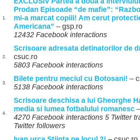
EXCLUSIV Partea a doua a interviulu
Prodan Episoade “de mafie”: “Razboi
mi-a marcat copiii! Am cerut protect
1.
Americana”
– gsp.ro
12432 Facebook interactions
Scrisoare adresata detinatorilor de d
csuc.ro
2.
5803 Facebook interactions
Bilete pentru meciul cu Botosani!
– c
3.
5138 Facebook interactions
Scrisoare deschisa a lui Gheorghe H
media si lumea fotbalului romanesc
–
4.
4270 Facebook interactions 5 Twitter 
Twitter followers
Ivan urca Stiinta pe locul 2!
– csuc.ro