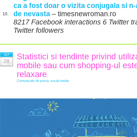
ca a fost doar o vizita conjugala si n
de nevasta
– timesnewroman.ro
10.
8217 Facebook interactions 6 Twitter 
Twitter followers
Statistici si tendinte privind utiliz
SEP
28
mobile sau cum shopping-ul este 
relaxare
Comunicate de presa
,
social media