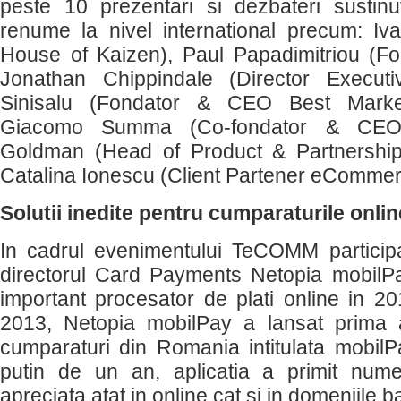
peste 10 prezentari si dezbateri sustin
renume la nivel international precum: Iv
House of Kaizen), Paul Papadimitriou (Fond
Jonathan Chippindale (Director Executi
Sinisalu (Fondator & CEO Best Marketi
Giacomo Summa (Co-fondator & CEO St
Goldman (Head of Product & Partnershi
Catalina Ionescu (Client Partener eComme
Solutii inedite pentru cumparaturile onlin
In cadrul evenimentului TeCOMM partici
directorul Card Payments Netopia mobilPa
important procesator de plati online in 2
2013, Netopia mobilPay a lansat prima a
cumparaturi din Romania intitulata mobilPa
putin de un an, aplicatia a primit nume
apreciata atat in online cat si in domeniile 