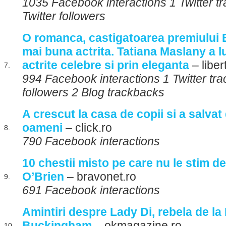
1035 Facebook interactions 1 Twitter 
Twitter followers
O romanca, castigatoarea premiului
mai buna actrita. Tatiana Maslany a l
actrite celebre si prin eleganta
– liber
7.
994 Facebook interactions 1 Twitter tra
followers 2 Blog trackbacks
A crescut la casa de copii si a salvat 
oameni
– click.ro
8.
790 Facebook interactions
10 chestii misto pe care nu le stim d
O’Brien
– bravonet.ro
9.
691 Facebook interactions
Amintiri despre Lady Di, rebela de la 
Buckingham
– okmagazine.ro
10.