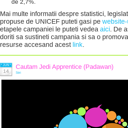
de 2,7%.
Mai multe informatii despre statistici, legislat
propuse de UNICEF puteti gasi pe
website-
etapele campaniei le puteti vedea
aici
. De 
doriti sa sustineti campania si sa o promovat
resurse accesand acest
link
.
JUN
Cautam Jedi Apprentice (Padawan)
14
Stiri