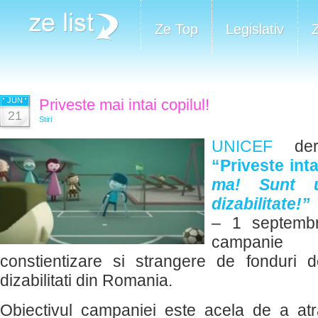
Ze Top
Legislativ
JUN
Priveste mai intai copilul!
21
Stiri
UNICEF
deru
“Priveste inta
ma! Sunt 
dizabilitate!”
– 1 septemb
campanie 
constientizare si strangere de fonduri d
dizabilitati din Romania.
Obiectivul campaniei este acela de a at