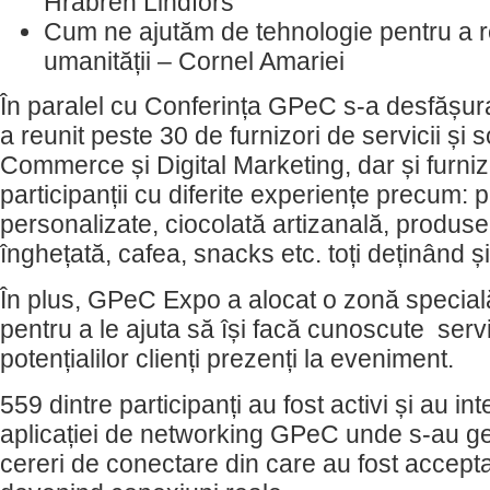
Hrabren Lindfors
Cum ne ajutăm de tehnologie pentru a 
umanității – Cornel Amariei
În paralel cu Conferința GPeC s-a desfășu
a reunit peste 30 de furnizori de servicii și s
Commerce și Digital Marketing, dar și furniz
participanții cu diferite experiențe precum: 
personalizate, ciocolată artizanală, produs
înghețată, cafea, snacks etc. toți deținând 
În plus, GPeC Expo a alocat o zonă specială
pentru a le ajuta să își facă cunoscute servic
potențialilor clienți prezenți la eveniment.
559 dintre participanți au fost activi și au in
aplicației de networking GPeC unde s-au g
cereri de conectare din care au fost accept