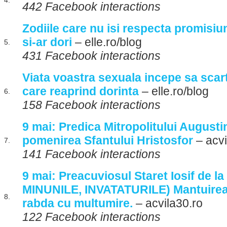
4.
442 Facebook interactions
Zodiile care nu isi respecta promisiun
si-ar dori
– elle.ro/blog
5.
431 Facebook interactions
Viata voastra sexuala incepe sa scar
care reaprind dorinta
– elle.ro/blog
6.
158 Facebook interactions
9 mai: Predica Mitropolitului Augustin
pomenirea Sfantului Hristosfor
– acvi
7.
141 Facebook interactions
9 mai: Preacuviosul Staret Iosif de la
MINUNILE, INVATATURILE) Mantuirea
8.
rabda cu multumire.
– acvila30.ro
122 Facebook interactions