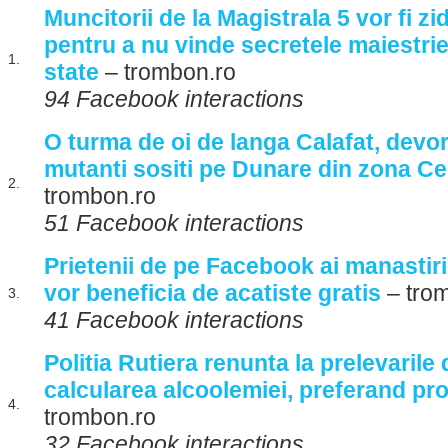
Muncitorii de la Magistrala 5 vor fi zid
pentru a nu vinde secretele maiestriei
1.
state
– trombon.ro
94 Facebook interactions
O turma de oi de langa Calafat, devo
mutanti sositi pe Dunare din zona C
2.
trombon.ro
51 Facebook interactions
Prietenii de pe Facebook ai manastiril
vor beneficia de acatiste gratis
– tro
3.
41 Facebook interactions
Politia Rutiera renunta la prelevaril
calcularea alcoolemiei, preferand pr
4.
trombon.ro
32 Facebook interactions