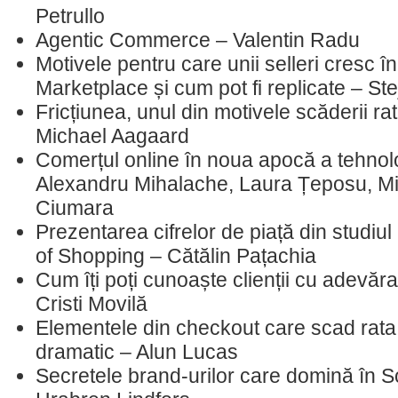
Petrullo
Agentic Commerce – Valentin Radu
Motivele pentru care unii selleri cresc 
Marketplace și cum pot fi replicate – St
Fricțiunea, unul din motivele scăderii ra
Michael Aagaard
Comerțul online în noua apocă a tehnolog
Alexandru Mihalache, Laura Țeposu, Mi
Ciumara
Prezentarea cifrelor de piață din studiul
of Shopping – Cătălin Pațachia
Cum îți poți cunoaște clienții cu adevărat
Cristi Movilă
Elementele din checkout care scad rata
dramatic – Alun Lucas
Secretele brand-urilor care domină în S