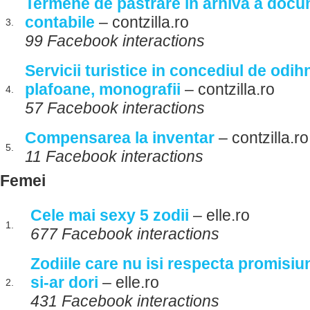
Termene de pastrare in arhiva a docu
contabile
– contzilla.ro
3.
99 Facebook interactions
Servicii turistice in concediul de odi
plafoane, monografii
– contzilla.ro
4.
57 Facebook interactions
Compensarea la inventar
– contzilla.ro
5.
11 Facebook interactions
Femei
Cele mai sexy 5 zodii
– elle.ro
1.
677 Facebook interactions
Zodiile care nu isi respecta promisiun
si-ar dori
– elle.ro
2.
431 Facebook interactions