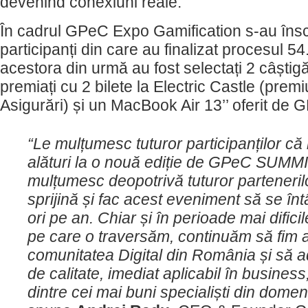
devenind conexiuni reale.
În cadrul GPeC Expo Gamification s-au însc
participanți din care au finalizat procesul 54
acestora din urmă au fost selectați 2 câștigă
premiați cu 2 bilete la Electric Castle (premiu
Asigurări) și un MacBook Air 13’’ oferit de 
“Le
mulțumesc tuturor participanților că
alături la o nouă ediție de GPeC SUMMIT
mulțumesc deopotrivă tuturor parteneril
sprijină și fac acest eveniment să se î
ori pe an. Chiar și în perioade mai dific
pe care o traversăm, continuăm să fim a
comunitatea Digital din România și să 
de calitate, imediat aplicabil în business,
dintre cei mai buni specialiști din domen