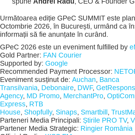
spune
Andrei Radu
, CEO & Founder 
Următoarea ediție GPeC SUMMIT este plani
Octombrie 2026, în București, urmând ca îns
informații să fie anunțate în curând.
GPeC 2026 este un eveniment fulfilled by
e
Gold Partner:
FAN Courier
Supported by:
Google
Recommended Payment Processor:
NETOP
Eveniment susținut de:
Auchan
,
Banca
Transilvania
,
Debonaire
,
DWF
,
GetRespon
Agency
,
MD Promo
,
MerchantPro
,
OptiCom
Express
,
RTB
House
,
Shopfully
,
Sinaps
,
Smartbill
,
TrustM
Parteneri Media Principali:
Știrile PRO TV
,
Partener Media Strategic:
Ringier România