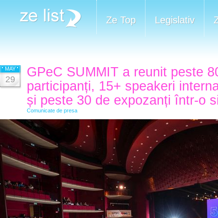
Ze Top
Legislativ
GPeC SUMMIT a reunit peste 8
MAY
29
participanți, 15+ speakeri interna
și peste 30 de expozanți într-o s
Comunicate de presa