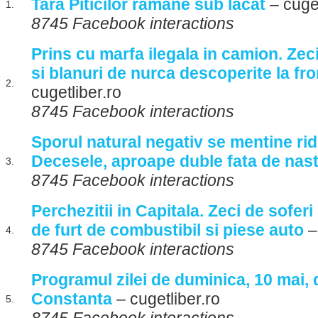
Tara Piticilor ramane sub lacat
– cuget
1.
8745 Facebook interactions
Prins cu marfa ilegala in camion. Zeci
si blanuri de nurca descoperite la fro
2.
cugetliber.ro
8745 Facebook interactions
Sporul natural negativ se mentine rid
Decesele, aproape duble fata de nast
3.
8745 Facebook interactions
Perchezitii in Capitala. Zeci de sofer
de furt de combustibil si piese auto
–
4.
8745 Facebook interactions
Programul zilei de duminica, 10 mai, 
Constanta
– cugetliber.ro
5.