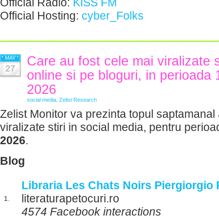
Official Radio:
KISS FM
Official Hosting:
cyber_Folks
Care au fost cele mai viralizate 
MAY
27
online si pe bloguri, in perioada
2026
social media
,
Zelist Research
Zelist Monitor va prezinta topul saptamanal 
viralizate stiri in social media, pentru perio
2026
.
Blog
Libraria Les Chats Noirs Piergiorgio P
literaturapetocuri.ro
1.
4574 Facebook interactions