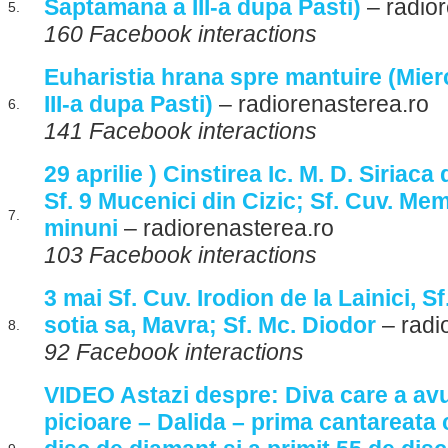
Saptamana a III-a dupa Pasti)
– radior
5.
160 Facebook interactions
Euharistia hrana spre mantuire (Mie
III-a dupa Pasti)
– radiorenasterea.ro
6.
141 Facebook interactions
29 aprilie ) Cinstirea Ic. M. D. Siriaca
Sf. 9 Mucenici din Cizic; Sf. Cuv. Me
7.
minuni
– radiorenasterea.ro
103 Facebook interactions
3 mai Sf. Cuv. Irodion de la Lainici, Sf
sotia sa, Mavra; Sf. Mc. Diodor
– radi
8.
92 Facebook interactions
VIDEO Astazi despre: Diva care a avu
picioare – Dalida – prima cantareata 