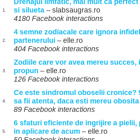
Drenajul limfatic, mai mult ca perfec
si silueta
– slabsaugras.ro
1.
4180 Facebook interactions
4 semne zodiacale care ignora infidel
partenerului
– elle.ro
2.
404 Facebook interactions
Zodiile care vor avea mereu succes, i
propun
– elle.ro
3.
126 Facebook interactions
Ce este sindromul oboselii cronice? 9
sa fii atenta, daca esti mereu obosita
4.
89 Facebook interactions
6 sfaturi eficiente de ingrijire a pielii
in aplicare de acum
– elle.ro
5.
50 Facebook interactions