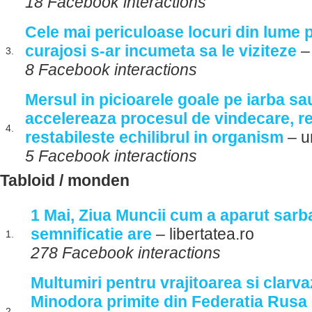
18 Facebook interactions
Cele mai periculoase locuri din lume 
curajosi s-ar incumeta sa le viziteze
–
3.
8 Facebook interactions
Mersul in picioarele goale pe iarba sa
accelereaza procesul de vindecare, re
4.
restabileste echilibrul in organism
– u
5 Facebook interactions
Tabloid / monden
1 Mai, Ziua Muncii cum a aparut sarb
semnificatie are
– libertatea.ro
1.
278 Facebook interactions
Multumiri pentru vrajitoarea si clarv
Minodora primite din Federatia Rusa 
2.