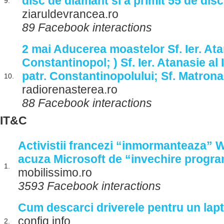
disc de diamant si a primit 55 de disc
9.
ziaruldevrancea.ro
89 Facebook interactions
2 mai Aducerea moastelor Sf. Ier. Ata
Constantinopol; ) Sf. Ier. Atanasie al II
patr. Constantinopolului; Sf. Matron
10.
radiorenasterea.ro
88 Facebook interactions
IT&C
Activistii francezi “inmormanteaza” 
acuza Microsoft de “invechire progr
1.
mobilissimo.ro
3593 Facebook interactions
Cum descarci driverele pentru un lap
config.info
2.