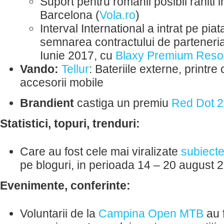
Suport pentru romanii posibil raniti i
Barcelona (
Vola.ro
)
Interval International a intrat pe pi
semnarea contractului de parteneri
Iunie 2017, cu
Blaxy Premium Reso
Vando:
Tellur
: Bateriile externe, printre
accesorii mobile
Brandient
castiga un premiu
Red Dot 
Statistici, topuri, trenduri:
Care au fost cele mai viralizate
subiect
pe bloguri, in perioada 14 – 20 august 
Evenimente, conferinte:
Voluntarii de la
Campina Open MTB
au f