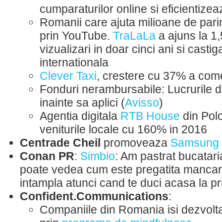
cumparaturilor online si eficientizea
Romanii care ajuta milioane de parin
prin YouTube.
TraLaLa
a ajuns la 1,
vizualizari in doar cinci ani si casti
internationala
Clever Taxi
, crestere cu 37% a come
Fonduri nerambursabile: Lucrurile de
inainte sa aplici (
Avisso
)
Agentia digitala
RTB House
din Polo
veniturile locale cu 160% in 2016
Centrade Cheil
promoveaza
Samsung 
Conan PR
:
Simbio
: Am pastrat bucatari
poate vedea cum este pregatita manca
intampla atunci cand te duci acasa la pr
Confident.Communications
:
Companiile din Romania isi dezvolt