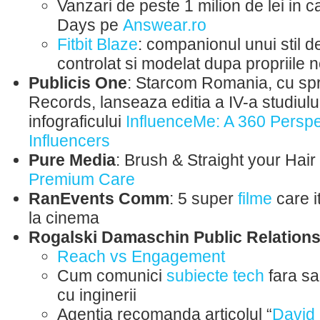
Vanzari de peste 1 milion de lei in
Days pe
Answear.ro
Fitbit Blaze
: companionul unui stil de
controlat si modelat dupa propriile 
Publicis One
: Starcom Romania, cu spri
Records, lanseaza editia a IV-a studiului
infograficului
InfluenceMe: A 360 Persp
Influencers
Pure Media
: Brush & Straight your Hai
Premium Care
RanEvents Comm
: 5 super
filme
care i
la cinema
Rogalski Damaschin Public Relation
Reach vs Engagement
Cum comunici
subiecte tech
fara sa
cu inginerii
Agentia recomanda articolul “
David