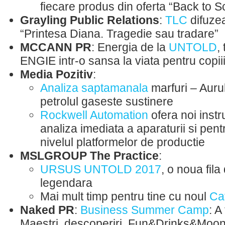
fiecare produs din oferta “Back to S
Grayling Public Relations
:
TLC
difuze
“Printesa Diana. Tragedie sau tradare”
MCCANN PR
: Energia de la
UNTOLD
,
ENGIE intr-o sansa la viata pentru copii
Media Pozitiv
:
Analiza saptamanala
marfuri – Aurul
petrolul gaseste sustinere
Rockwell Automation
ofera noi inst
analiza imediata a aparaturii si pent
nivelul platformelor de productie
MSLGROUP The Practice
:
URSUS UNTOLD 2017
, o noua fil
legendara
Mai mult timp pentru tine cu noul
Ca
Naked PR
:
Business Summer Camp
: A
Maestri, descoperiri, Fun&Drinks&Moon, 