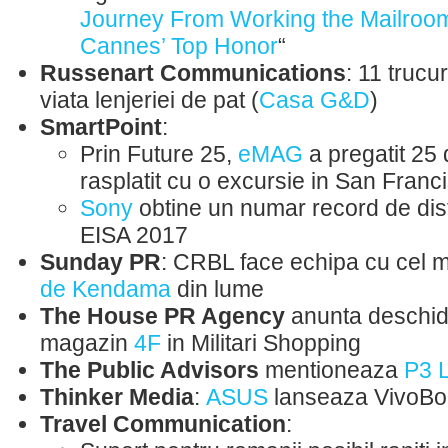
Journey From Working the Mailroom
Cannes’ Top Honor
“
Russenart Communications
: 11 trucu
viata lenjeriei de pat (
Casa G&D
)
SmartPoint
:
Prin Future 25,
eMAG
a pregatit 25 de
rasplatit cu o excursie in San Franc
Sony
obtine un numar record de disti
EISA 2017
Sunday PR
: CRBL face echipa cu cel m
de Kendama
din lume
The House PR Agency
anunta deschid
magazin
4F
in Militari Shopping
The Public Advisors
mentioneaza
P3 L
Thinker Media
:
ASUS
lanseaza VivoBo
Travel Communication
: