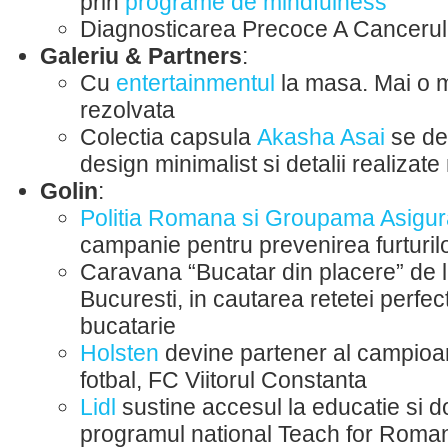
prin
programe de mindfulness
Diagnosticarea Precoce A Cancerul
Galeriu & Partners
:
Cu
entertainmentul
la masa. Mai o m
rezolvata
Colectia capsula
Akasha Asai
se def
design minimalist si detalii realizat
Golin
:
Politia Romana si Groupama Asigur
campanie pentru prevenirea furturilo
Caravana “Bucatar din placere” de 
Bucuresti, in cautarea retetei perfect
bucatarie
Holsten
devine partener al campioa
fotbal, FC Viitorul Constanta
Lidl
sustine accesul la educatie si 
programul national Teach for Roman