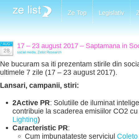
Ze Top
Legislativ
AUG
17 – 23 august 2017 – Saptamana in Soc
28
social media
,
Zelist Research
Ne bucuram sa iti prezentam stirile din soci
ultimele 7 zile (17 – 23 august 2017).
Lansari, campanii, stiri:
2Active PR
: Solutiile de iluminat inteli
contribuie la scaderea emisiilor CO2 cu
Lighting
)
Caracteristic PR
:
Cum imbunatateste serviciul
Coleto