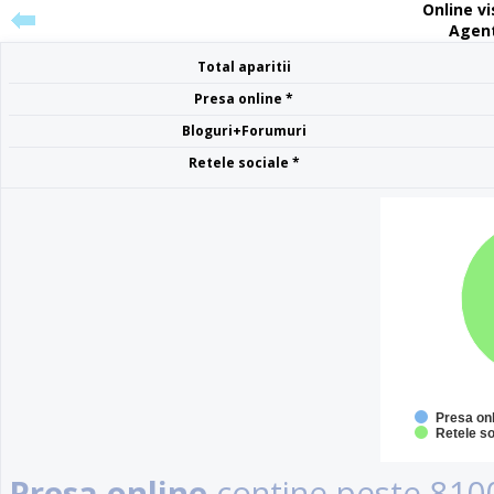
Online vis
Agenti
Total aparitii
Presa online *
Bloguri+Forumuri
Retele sociale *
Presa on
Retele so
Presa online
contine peste 8100