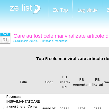
Ze Top
Legislativ
JAN
Care au fost cele mai viralizate articole 
31
Social media 2012 in 15 intrebari si raspunsuri
Top 5 cele mai viralizate articole d
FB
FB
FB
Titlu
Scor
share-
tra
comentarii
like-uri
uri
Povestea
INSPAIMANTATOARE
a unei tinere. Ce i-a
1
4089695
90584
6595
7157