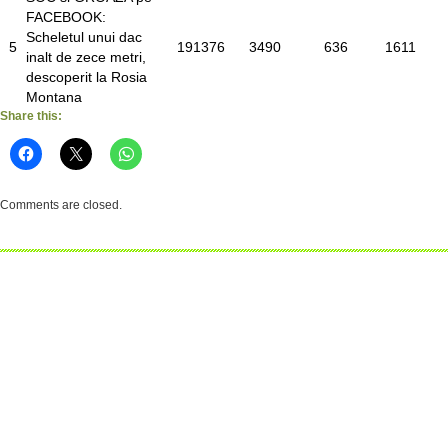
FACEBOOK:
Scheletul unui dac
5
191376
3490
636
1611
inalt de zece metri,
descoperit la Rosia
Montana
Share this:
Comments are closed.