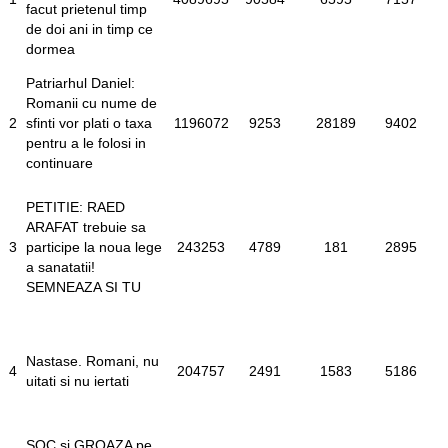
facut prietenul timp
de doi ani in timp ce
dormea
Patriarhul Daniel:
Romanii cu nume de
2
sfinti vor plati o taxa
1196072
9253
28189
9402
pentru a le folosi in
continuare
PETITIE: RAED
ARAFAT trebuie sa
3
participe la noua lege
243253
4789
181
2895
a sanatatii!
SEMNEAZA SI TU
Nastase. Romani, nu
4
204757
2491
1583
5186
uitati si nu iertati
SOC si GROAZA pe