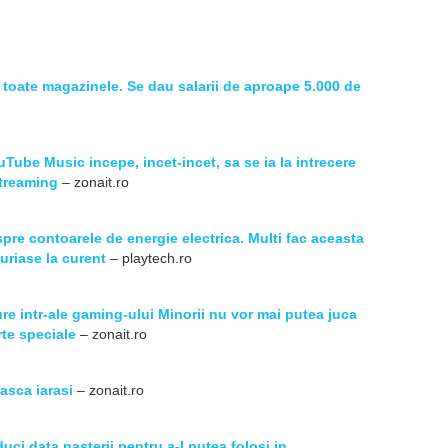
 toate magazinele. Se dau salarii de aproape 5.000 de
Tube Music incepe, incet-incet, sa se ia la intrecere
streaming
– zonait.ro
spre contoarele de energie electrica. Multi fac aceasta
 uriase la curent
– playtech.ro
ure intr-ale gaming-ului Minorii nu vor mai putea juca
arte speciale
– zonait.ro
asca iarasi
– zonait.ro
duci data nasterii pentru a-l putea folosi in