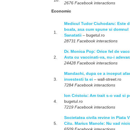
10.
2676 Facebook interactions
Economic
Medicul Tudor Ciuhodaru: Este dov
boala, asa cum spune si domnul 
1.
Sanatatii
– bugetul.ro
28731 Facebook interactions
Dr. Monica Pop: Orice fel de vacc
2.
Asta cu vaccinati-va, nu-i adevar
24428 Facebook interactions
Mandachi, dupa ce a inceput aface
3.
investesti la ei
– wall-street.ro
7284 Facebook interactions
Ion Cristoiu: Am trait s-o vad si
4.
bugetul.ro
7219 Facebook interactions
Societatea civila revine in Piata 
5.
Citu. Marius Manole: Nu vad nicio
6509 Facebook interactions