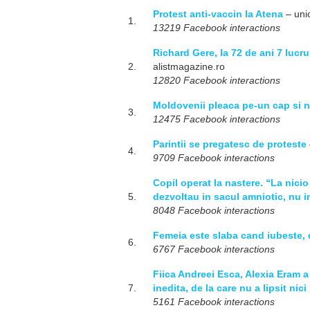
Protest anti-vaccin la Atena
– uni
1.
13219 Facebook interactions
Richard Gere, la 72 de ani 7 lucr
2.
alistmagazine.ro
12820 Facebook interactions
Moldovenii pleaca pe-un cap si n
3.
12475 Facebook interactions
Parintii se pregatesc de proteste
4.
9709 Facebook interactions
Copil operat la nastere. “La nicio
5.
dezvoltau in sacul amniotic, nu i
8048 Facebook interactions
Femeia este slaba cand iubeste, d
6.
6767 Facebook interactions
Fiica Andreei Esca, Alexia Eram a
7.
inedita, de la care nu a lipsit nic
5161 Facebook interactions