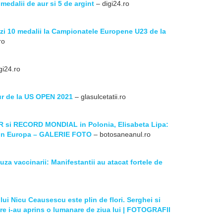
edalii de aur si 5 de argint
– digi24.ro
azi 10 medalii la Campionatele Europene U23 de la
ro
gi24.ro
ur de la US OPEN 2021
– glasulcetatii.ro
 si RECORD MONDIAL in Polonia, Elisabeta Lipa:
 din Europa – GALERIE FOTO
– botosaneanul.ro
uza vaccinarii: Manifestantii au atacat fortele de
 lui Nicu Ceausescu este plin de flori. Serghei si
are i-au aprins o lumanare de ziua lui | FOTOGRAFII