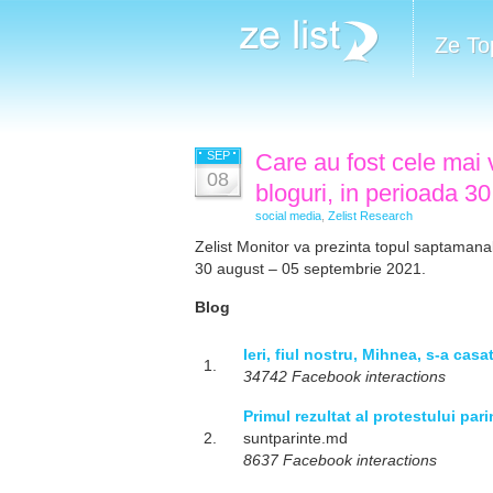
Ze To
SEP
Care au fost cele mai v
08
bloguri, in perioada 
social media
,
Zelist Research
Zelist Monitor va prezinta topul saptamanal 
30 august – 05 septembrie 2021.
Blog
Ieri, fiul nostru, Mihnea, s-a casat
1.
34742 Facebook interactions
Primul rezultat al protestului parin
2.
suntparinte.md
8637 Facebook interactions