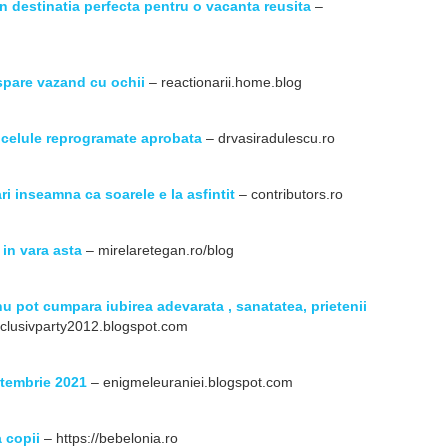
in destinatia perfecta pentru o vacanta reusita
–
spare vazand cu ochii
– reactionarii.home.blog
 celule reprogramate aprobata
– drvasiradulescu.ro
i inseamna ca soarele e la asfintit
– contributors.ro
 in vara asta
– mirelaretegan.ro/blog
u pot cumpara iubirea adevarata , sanatatea, prietenii
clusivparty2012.blogspot.com
ptembrie 2021
– enigmeleuraniei.blogspot.com
 copii
– https://bebelonia.ro