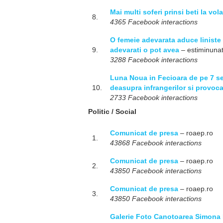
Mai multi soferi prinsi beti la vo
8.
4365 Facebook interactions
O femeie adevarata aduce liniste s
9.
adevarati o pot avea
– estiminunat
3288 Facebook interactions
Luna Noua in Fecioara de pe 7 se
10.
deasupra infrangerilor si provocar
2733 Facebook interactions
Politic / Social
Comunicat de presa
– roaep.ro
1.
43868 Facebook interactions
Comunicat de presa
– roaep.ro
2.
43850 Facebook interactions
Comunicat de presa
– roaep.ro
3.
43850 Facebook interactions
Galerie Foto Canotoarea Simona R