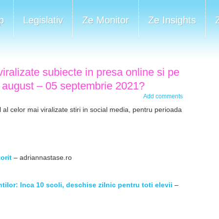
p
Legislativ
Ze Monitor
Ze Insights
iralizate subiecte in presa online si pe
30 august – 05 septembrie 2021?
Add comments
al celor mai viralizate stiri in social media, pentru perioada
orit
– adriannastase.ro
tilor: Inca 10 scoli, deschise zilnic pentru toti elevii
–