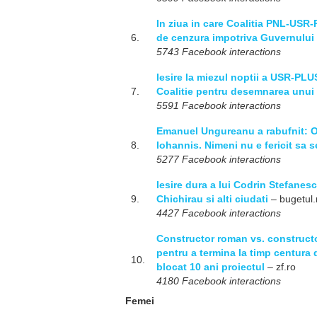
In ziua in care Coalitia PNL-USR
6.
de cenzura impotriva Guvernului 
5743 Facebook interactions
Iesire la miezul noptii a USR-PLU
7.
Coalitie pentru desemnarea unui
5591 Facebook interactions
Emanuel Ungureanu a rabufnit: Oam
8.
Iohannis. Nimeni nu e fericit sa 
5277 Facebook interactions
Iesire dura a lui Codrin Stefanes
9.
Chichirau si alti ciudati
– bugetul.
4427 Facebook interactions
Constructor roman vs. constructo
pentru a termina la timp centura 
10.
blocat 10 ani proiectul
– zf.ro
4180 Facebook interactions
Femei