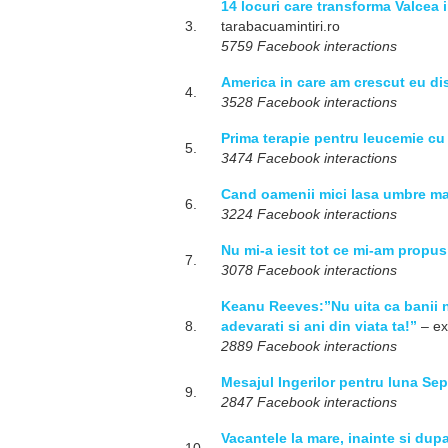
14 locuri care transforma Valcea 
3.
tarabacuamintiri.ro
5759 Facebook interactions
America in care am crescut eu di
4.
3528 Facebook interactions
Prima terapie pentru leucemie cu
5.
3474 Facebook interactions
Cand oamenii mici lasa umbre mar
6.
3224 Facebook interactions
Nu mi-a iesit tot ce mi-am propus
7.
3078 Facebook interactions
Keanu Reeves:”Nu uita ca banii n
8.
adevarati si ani din viata ta!”
– ex
2889 Facebook interactions
Mesajul Ingerilor pentru luna Se
9.
2847 Facebook interactions
Vacantele la mare, inainte si dupa