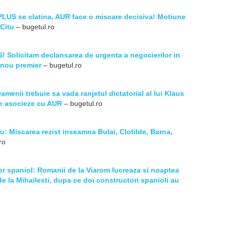
-PLUS se clatina, AUR face o miscare decisiva! Motiune
Citu
– bugetul.ro
S! Solicitam declansarea de urgenta a negocierilor in
 nou premier
– bugetul.ro
enii trebuie sa vada ranjetul dictatorial al lui Klaus
se asocieze cu AUR
– bugetul.ro
cu: Miscarea rezist inseamna Bulai, Clotilde, Barna,
ro
r spaniol: Romanii de la Viarom lucreaza si noaptea
de la Mihailesti, dupa ce doi constructori spanioli au