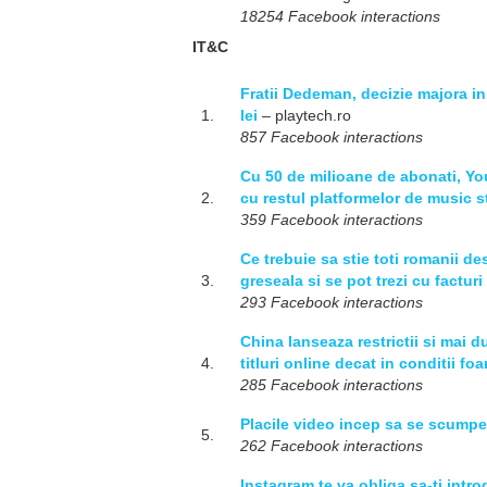
18254 Facebook interactions
IT&C
Fratii Dedeman, decizie majora in
1.
lei
– playtech.ro
857 Facebook interactions
Cu 50 de milioane de abonati, You
2.
cu restul platformelor de music 
359 Facebook interactions
Ce trebuie sa stie toti romanii de
3.
greseala si se pot trezi cu facturi
293 Facebook interactions
China lanseaza restrictii si mai d
4.
titluri online decat in conditii fo
285 Facebook interactions
Placile video incep sa se scumpe
5.
262 Facebook interactions
Instagram te va obliga sa-ti intro