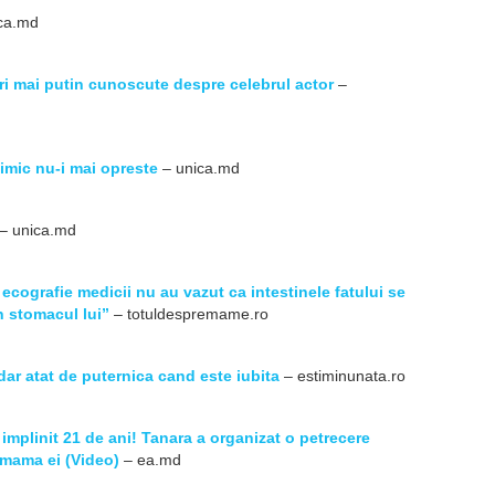
ca.md
uri mai putin cunoscute despre celebrul actor
–
imic nu-i mai opreste
– unica.md
– unica.md
 ecografie medicii nu au vazut ca intestinele fatului se
n stomacul lui”
– totuldespremame.ro
ar atat de puternica cand este iubita
– estiminunata.ro
 implinit 21 de ani! Tanara a organizat o petrecere
i mama ei (Video)
– ea.md