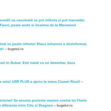
edit ca vaccinatii se pot infecta si pot transmite
Fauci, poate aude si doamna de la Ministerul
inat se poate infecta! Klaus Iohannis e dezinformat.
at!
– bugetul.ro
ri in Dubai: Esti tratat ca un demnitar, daca
 pe asta! USR PLUS a ajuns la mana Ciumei Rosii!
–
Victoriei! Se anunta proteste masive contra lui Florin
 diferenta intre Citu si Dragnea
– bugetul.ro