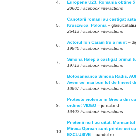
4.
Europene U23. Romania obtine 5 m
28681 Facebook interactions
Canotorii romani au castigat ast
5.
Kruszwica, Polonia
– glasulcetatii.
25412 Facebook interactions
Actorul Ion Caramitru a murit
– di
6.
19940 Facebook interactions
Simona Halep a castigat primul t
7.
19712 Facebook interactions
Botosaneanca Simona Radis, AUR
8.
Avem cel mai bun lot de tineret
18967 Facebook interactions
Proteste violente in Grecia din ca
9.
ordine; VIDEO
– jurnal.md
18402 Facebook interactions
Prietenii nu l-au uitat. Mormantul
Mircea Oprean sunt printre cei c
10.
EXCLUSIVE
– gandul.ro