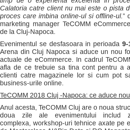
timp de o experienta excelenta in proc
Calatoria catre client nu mai este o pista d
proces care imbina online-ul si offline-ul.
” 
marketing manager TeCOMM eCommerce
de la Cluj-Napoca.
Evenimentul se desfasoara in perioada
9-
Arena din Cluj Napoca si aduce un nou for
actuale de eCommerce. In cadrul TeCOMM, 
afla de ce trebuie sa tina cont pentru a a
clienti catre magazinele lor si cum pot sa
business-urile online.
TeCOMM 2018 Cluj -Napoca: ce aduce nou 
Anul acesta, TeCOMM Cluj are o noua struc
doua zile ale evenimentului includ z
complexa, workshop-uri tehnice axate pe