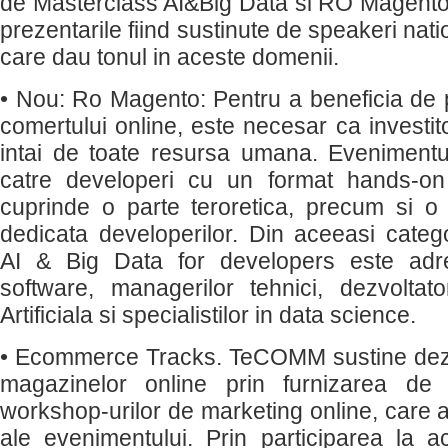
de Masterclass AI&Big Data si RO Magento
prezentarile fiind sustinute de speakeri natio
care dau tonul in aceste domenii.
• Nou: Ro Magento: Pentru a beneficia de p
comertului online, este necesar ca investito
intai de toate resursa umana. Eveniment
catre developeri cu un format hands-on
cuprinde o parte teroretica, precum si o
dedicata developerilor. Din aceeasi catego
AI & Big Data for developers este adres
software, managerilor tehnici, dezvoltator
Artificiala si specialistilor in data science.
• Ecommerce Tracks. TeCOMM sustine dezv
magazinelor online prin furnizarea de 
workshop-urilor de marketing online, care a
ale evenimentului. Prin participarea la a