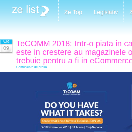
Ze Top
Legislativ
TeCOMM 2018: Intr-o piata in c
AUG
09
este in crestere au magazinele 
trebuie pentru a fi in eCommerc
Comunicate de presa