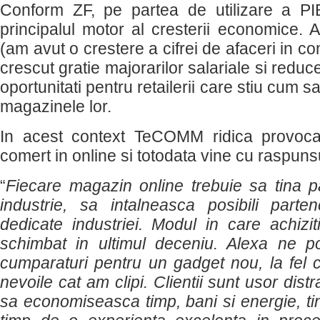
Conform ZF, pe partea de utilizare a PI
principalul motor al cresterii economice.
(am avut o crestere a cifrei de afaceri in c
crescut gratie majorarilor salariale si reduc
oportunitati pentru retailerii care stiu cum sa
magazinele lor.
In acest context TeCOMM ridica provoca
comert in online si totodata vine cu raspunsur
“
Fiecare magazin online trebuie sa tina pa
industrie, sa intalneasca posibili parte
dedicate industriei. Modul in care achiz
schimbat in ultimul deceniu. Alexa ne p
cumparaturi pentru un gadget nou, la fel c
nevoile cat am clipi. Clientii sunt usor distr
sa economiseasca timp, bani si energie, ti