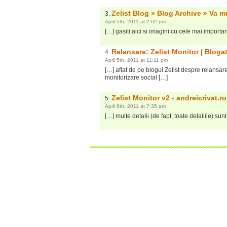
Zelist Blog » Blog Archive » Va 
April 5th, 2011 at 2:02 pm
[…] gasiti aici si imagini cu cele mai importa
Relansare: Zelist Monitor | Bloga
April 5th, 2011 at 11:11 pm
[…] aflat de pe blogul Zelist despre relansare
monitorizare social […]
Zelist Monitor v2 - andreicrivat.r
April 6th, 2011 at 7:35 am
[…] multe detalii (de fapt, toate detaliile) sun