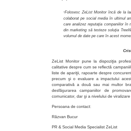
Folosesc ZeList Monitor încă de la l
“
colaborat pe social media în ultimul an
care analizez reputaţia companiilor în 
din marketing să testeze soluţia TreeW
volumul de date pe care în acest moment
Cris
ZeList Monitor pune la dispozi
ţ
ia profes
calitative despre cum se reflect
ă
campanii
liste de apari
ţ
ii, rapoarte despre concuren
precum
ş
i o evaluare a impactului ace
comparativ
ă
a dou
ă
sau mai multor bra
desf
ăş
urarea campaniilor de promova
comunicator, dar
ş
i
a
nivelului de viralizare
Persoana de c
ontact
:
R
ă
zvan Bucur
PR & Social Media Specialist ZeList