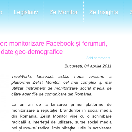
p
Legislativ
Ze Monitor
Ze Insights
or: monitorizare Facebook şi forumuri,
 date geo-demografice
Add comments
Bucure
ş
ti, 04 aprilie 2011
TreeWorks lanseaz
ă
ast
ă
zi noua versiune a
platformei Zelist Monitor, cel mai complex
ş
i mai
utilizat instrument de monitorizare social media de
c
ă
tre agen
ţ
iile de
comunicare
din Rom
â
nia.
La un an de la lansarea primei platforme de
monitorizare a reputa
ţ
iei
brandurilor
î
n social media
di
n Romania, Zelist Monitor
vine cu
o schimbare
radicală a interfeţei de utilizare, surse social media
noi şi
tool-uri
radical îmbunătăţite,
utile în
activitatea