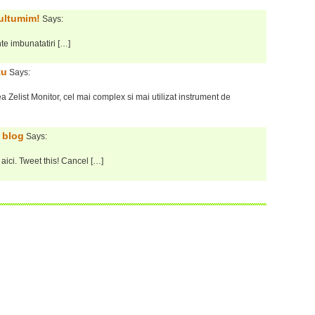
multumim!
Says:
nte imbunatatiri […]
tu
Says:
a Zelist Monitor, cel mai complex si mai utilizat instrument de
o blog
Says:
t aici. Tweet this! Cancel […]