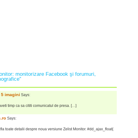
nitor: monitorizare Facebook şi forumuri,
ografice”
 5 imagini
Says:
eti timp ca sa cititi comunicatul de presa. […]
.ro
Says:
 afla toate detalii despre noua versiune Zelist Monitor. #dd_ajax_float{