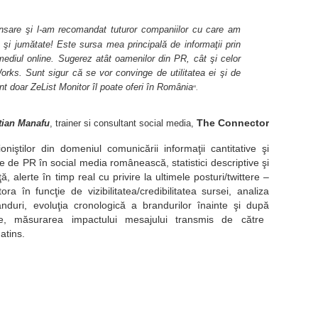
ansare şi l-am recomandat tuturor companiilor cu care am
 şi jumătate! Este sursa mea principală de informaţii prin
mediul online. Sugerez atât oamenilor din PR, cât şi celor
orks. Sunt sigur că se vor convinge de utilitatea ei şi de
 doar ZeList Monitor îl poate oferi în România
“.
The Connector
tian Manafu
, trainer si consultant social media,
ioni
ş
ti
lor
din domeniul comunic
ă
rii informa
ţ
ii cantitative
ş
i
le de PR
î
n social media rom
â
neasc
ă
, statistici descriptive
ş
i
ţă
, alerte
î
n timp real cu privire la ultimele posturi/twittere –
stora
î
n func
ţ
ie de vizibilitatea/credibilitatea sursei, analiza
nduri, evolu
ţ
ia cronologic
ă
a brandurilor
î
nainte
ş
i dup
ă
re, m
ă
surarea impactului mesajului transmis de c
ă
tre
 atins.