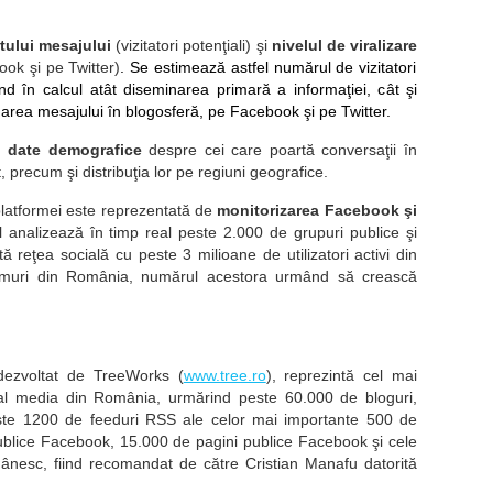
tului mesajului
(vizitatori poten
ţ
iali)
ş
i
nivelul de viralizare
book
ş
i pe Twitter)
. Se estimeaz
ă
astfel num
ă
rul de vizitatori
nd
î
n calcul at
â
t diseminarea primar
ă
a informa
ţ
iei, c
â
t
ş
i
area mesajului
î
n blogosfer
ă
, pe Facebook
ş
i pe Twitter.
m
date demografice
despre cei care poart
ă
conversa
ţ
ii
î
n
ct, precum
ş
i distribu
ţ
ia lor pe regiuni geografice.
platformei
este reprezentată de
monitorizarea
Facebook
şi
l analizeaz
ă
î
n timp real peste 2.000 de grupuri publice
ş
i
t
ă
re
ţ
ea social
ă
cu peste 3 milioane de utilizatori activi din
rumuri din România, numărul acestora urmând să crească
 dezvoltat de TreeWorks (
www.tree.ro
), reprezint
ă
cel mai
ial media din Rom
â
nia, urm
ă
rind peste 60.000 de bloguri,
ste 1200 de feeduri RSS ale celor mai importante 500 de
publice Facebook, 15.000 de pagini publice Facebook
ş
i cele
m
â
nesc,
fiind recomandat de către Cristian Manafu datorită