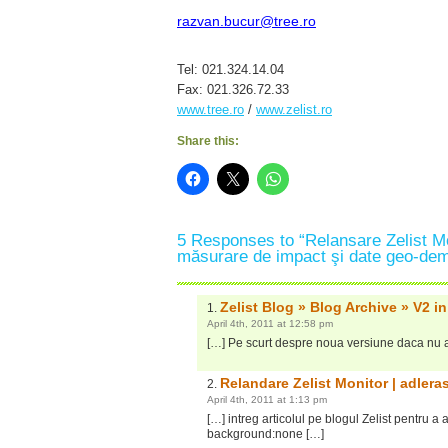
razvan.bucur@tree.ro
Tel: 021.324.14.04
Fax: 021.326.72.33
www.tree.ro
 / 
www.zelist.ro
Share this:
5 Responses to “Relansare Zelist Mo
măsurare de impact şi date geo-dem
Zelist Blog » Blog Archive » V2 in
April 4th, 2011 at 12:58 pm
[…] Pe scurt despre noua versiune daca nu av
Relandare Zelist Monitor | adleras
April 4th, 2011 at 1:13 pm
[…] intreg articolul pe blogul Zelist pentru a
background:none […]