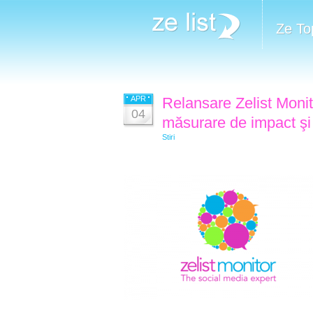
Ze To
APR
Relansare Zelist Monit
04
măsurare de impact şi
Stiri