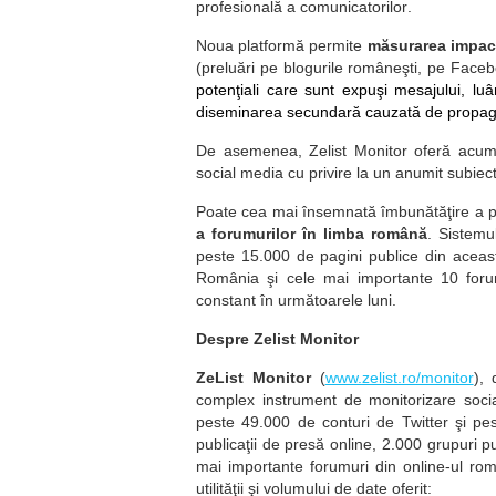
profesional
ă
a comunicatorilor
.
Noua platform
ă
permite
m
ă
surarea impac
(prelu
ă
ri pe blogurile rom
â
ne
ş
ti, pe Face
poten
ţ
iali care sunt expu
ş
i mesajului, lu
â
diseminarea secundar
ă
cauzat
ă
de propag
De asemenea, Zelist Monitor ofer
ă
acu
social media cu privire la un anumit subie
Poate cea mai
î
nsemnat
ă
î
mbun
ă
t
ăţ
ire a 
a forumurilor în limba română
. Sistemu
peste 15.000 de pagini publice din aceas
Rom
â
nia
şi cele mai importante 10 fo
constant în următoarele luni
.
Despre Zelist Monitor
ZeList Monitor
(
www.zelist.ro/monitor
),
complex instrument de monitorizare soc
peste 49.000 de conturi de Twitter
ş
i pe
publicaţii de presă
online, 2.000 grupuri 
mai importante forumuri din
online-ul
ro
utilităţii şi volumului de date oferit: