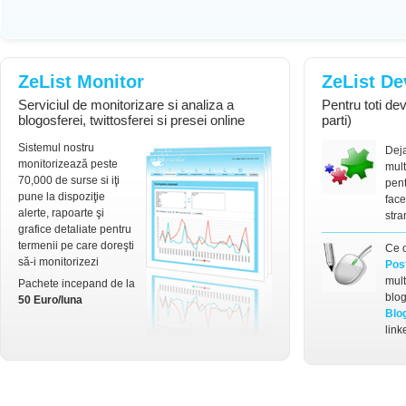
ZeList Monitor
ZeList De
Serviciul de monitorizare si analiza a
Pentru toti deve
blogosferei, twittosferei si presei online
parti)
Sistemul nostru
Dej
monitorizează peste
mult
70,000 de surse si iţi
pent
pune la dispoziţie
face
alerte, rapoarte şi
stra
grafice detaliate pentru
termenii pe care doreşti
Ce 
să-i monitorizezi
Pos
mult
Pachete incepand de la
blog
50 Euro/luna
Blo
link