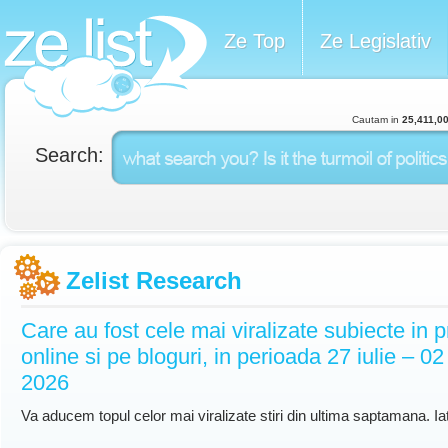
Ze Top
Ze Legislativ
Cautam in
25,411,0
Search:
Zelist Research
Care au fost cele mai viralizate subiecte in 
online si pe bloguri, in perioada 27 iulie – 0
2026
Va aducem topul celor mai viralizate stiri din ultima saptamana. Iat