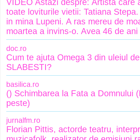
VIDEO Astazi despre: Artista care a
toate loviturile vietii: Tatiana Stepa.
in mina Lupeni. A ras mereu de moart
moartea a invins-o. Avea 46 de ani
doc.ro
Cum te ajuta Omega 3 din uleiul d
SLABESTI?
basilica.ro
() Schimbarea la Fata a Domnului (
peste)
jurnalfm.ro
Florian Pittis, actorde teatru, interpr
muzicafolk, realizator de emisiuni r