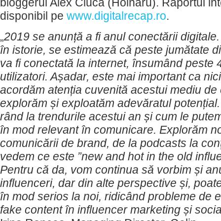
bloggerul Alex Ciucă (Hoinaru). Raportul int
disponibil pe
www.digitalrecap.ro
.
„
2019 se anunță a fi anul conectării digitale
în istorie, se estimează că peste jumătate di
va fi conectată la internet, însumând peste 
utilizatori. Așadar, este mai important ca nic
acordăm atenția cuvenită acestui mediu de 
explorăm și exploatăm adevăratul potențial.
rând la trendurile acestui an și cum le putem
în mod relevant în comunicare. Explorăm noi 
comunicării de brand, de la podcasts la conț
vedem ce este ”new and hot in the old influ
Pentru că da, vom continua să vorbim și an
influenceri, dar din alte perspective și, poa
în mod serios la noi, ridicând probleme de e
fake content în influencer marketing și soci