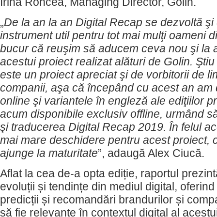
Irina Roncea, Managing Director, Golin.
„
De la an la an Digital Recap se dezvoltă şi
instrument util pentru tot mai mulţi oameni d
bucur că reuşim să aducem ceva nou şi la a 
acestui proiect realizat alături de Golin. Şti
este un proiect apreciat şi de vorbitorii de 
companii, aşa că începând cu acest an am 
online şi variantele în engleză ale ediţiilor
acum disponibile exclusiv offline, urmând 
şi traducerea Digital Recap 2019. În felul a
mai mare deschidere pentru acest proiect, c
ajunge la maturitate
”, adaugă Alex Ciucă.
Aflat la cea de-a opta ediție, raportul prezin
evoluții și tendințe din mediul digital, oferind
predicții și recomandări brandurilor și comp
să fie relevante în contextul digital al acest