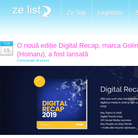
Ze Top
Legislativ
FEB
O nouă ediție Digital Recap, marca Golin
19
(Hoinaru), a fost lansată
Comunicate de presa