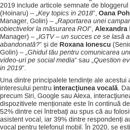
2019 include articole semnate de bloggerul
(Hoinaru) – „
Key topics in 2018
”,
Oana Poh
Manager, Golin) – „
Raportarea unei campani
obiectivelor la măsurarea ROI
”,
Alexandra 
Manager) – „
IGTV – un succes ce se lasă a
abandonată?
” și de
Roxana Ionescu
(Senio
Golin) – „
Ghidul tău pentru comunicarea unu
video-uri pe social media
” sau „
Question ev
in 2019
”.
Una dintre principalele tendințe ale acestui
interesului pentru
interacţiunea vocală
. Da
precum Siri, Google sau Alexa, interacţiune
dispozitivele menționate este în continuă dez
52% dintre cei întrebaţi au spus că au folos
asistent vocal, iar 39% dintre respondenți au
vocal pentru telefonul mobil. În 2020, se es