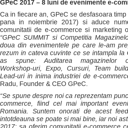
GPeC 2017 – 8 luni de evenimente e-co
Ca in fiecare an, GPeC se desfasoara timp de
pana in noiembrie 2017) si aduce num
comunitatii de e-commerce si marketing 
“GPeC SUMMIT si Competitia Magazinelo
doua din evenimentele pe care le-am preg
rezum in cateva cuvinte ce se intampla la 
as spune: Auditarea magazinelor onl
Workshop-uri, Expo, Cursuri, Team build
Lead-uri in inima industriei de e-commerc
Radu, Founder & CEO GPeC.
“Se spune despre noi ca reprezentam punctu
commerce, fiind cel mai important eveni
Romania. Suntem onorati de acest feed
intotdeauna se poate si mai bine, iar noi a
2017: sa oferim comunitatii e-commerce ce