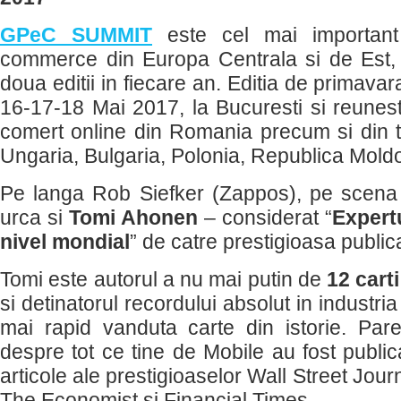
GPeC SUMMIT
este cel mai important
commerce din Europa Centrala si de Est,
doua editii in fiecare an. Editia de primavara
16-17-18 Mai 2017, la Bucuresti si reuneste
comert online din Romania precum si din ta
Ungaria, Bulgaria, Polonia, Republica Mold
Pe langa Rob Siefker (Zappos), pe sce
urca si
Tomi Ahonen
– considerat “
Expertu
nivel mondial
” de catre prestigioasa public
Tomi este autorul a nu mai putin de
12 carti
si detinatorul recordului absolut in industr
mai rapid vanduta carte din istorie. Parer
despre tot ce tine de Mobile au fost publi
articole ale prestigioaselor Wall Street Jou
The Economist si Financial Times.