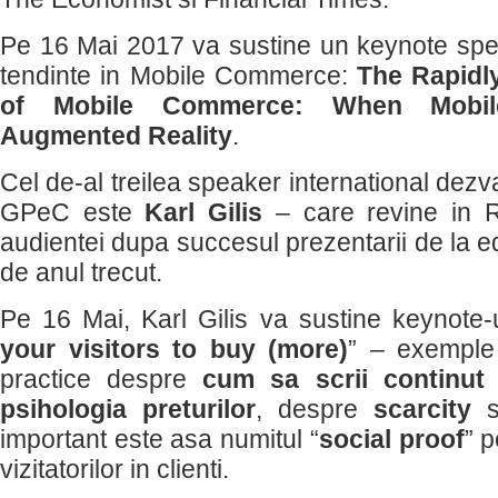
Pe 16 Mai 2017 va sustine un keynote spec
tendinte in Mobile Commerce:
The Rapidl
of Mobile Commerce: When Mobi
Augmented Reality
.
Cel de-al treilea speaker international dezva
GPeC este
Karl Gilis
– care revine in 
audientei dupa succesul prezentarii de la
de anul trecut.
Pe 16 Mai, Karl Gilis va sustine keynote-u
your visitors to buy (more)
” – exemple 
practice despre
cum sa scrii continut
psihologia preturilor
, despre
scarcity
s
important este asa numitul “
social proof
” 
vizitatorilor in clienti.