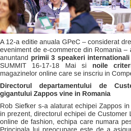
A 12-a editie anuala GPeC – considerat dre
eveniment de e-commerce din Romania – a lu
anuntand
primii 3 speakeri internationali
SUMMIT 16-17-18 Mai si
noile crite
magazinelor online care se inscriu in Comp
Directorul departamentului de Cus
gigantului Zappos vine in Romania
Rob Siefker s-a alaturat echipei Zappos in 
in prezent, directorul echipei de Customer L
online de fashion, echipa care numara pes
Principala lui preocupare este de a asigu