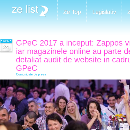
Ze Top
Legislativ
GPeC 2017 a inceput: Zappos v
APR
24
iar magazinele online au parte d
detaliat audit de website in cadr
GPeC
Comunicate de presa