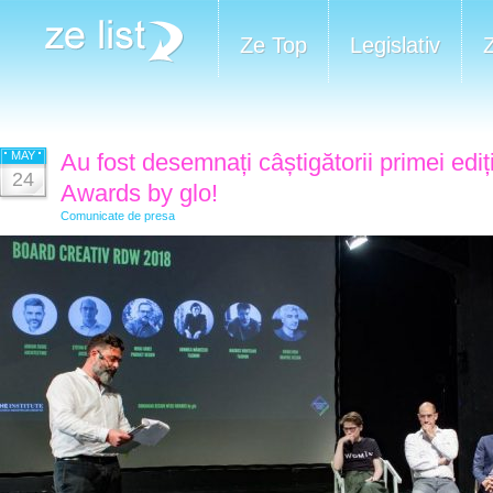
Ze Top
Legislativ
MAY
Au fost desemnați câștigătorii primei edi
24
Awards by glo!
Comunicate de presa