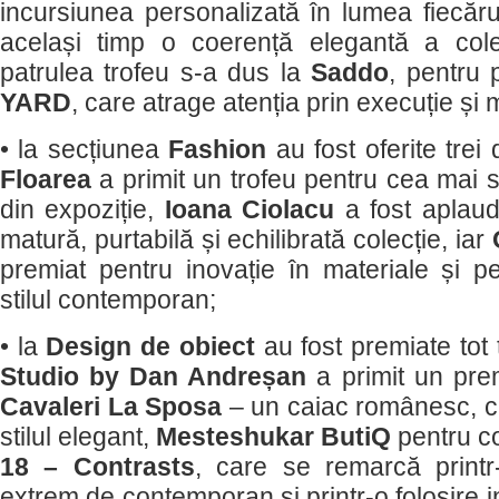
incursiunea personalizată în lumea fiecărui
același timp o coerență elegantă a colec
patrulea trofeu s-a dus la
Saddo
, pentru 
YARD
, care atrage atenția prin execuție și 
• la secțiunea
Fashion
au fost oferite trei d
Floarea
a primit un trofeu pentru cea mai 
din expoziție,
Ioana Ciolacu
a fost aplaud
matură, purtabilă și echilibrată colecție, iar
premiat pentru inovație în materiale și pen
stilul contemporan;
• la
Design de obiect
au fost premiate tot 
Studio by Dan Andreșan
a primit un prem
Cavaleri La Sposa
– un caiac românesc, c
stilul elegant,
Mesteshukar ButiQ
pentru c
18 – Contrasts
, care se remarcă printr-
extrem de contemporan și printr-o folosire in