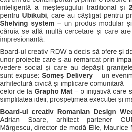
inteligentă a meșteșugului traditional și
pentru
Ubikubi
, care au câștigat pentru p
Shelving system
– un produs modular și e
căruia se află multă cercetare și care are
impresionantă.
Board-ul creativ RDW a decis să ofere și 
unor proiecte care s-au remarcat prin impac
vedere social și care au depășit granițele
sunt expuse:
Someș Delivery
– un evenim
arhitectură civică și implicare comunitară –
celor de la
Grapho Mat
– o inițiativă care 
simplitatea ideii, prospețimea execuției și ma
Board-ul creativ Romanian Design We
Adrian Soare, arhitect partener C
Mărgescu, director de modă Elle, Maurice 