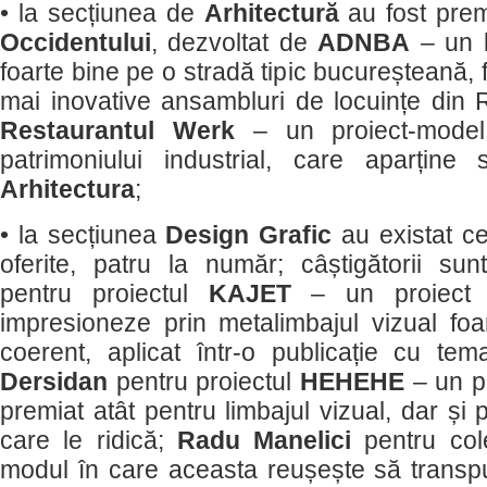
• la secțiunea de
Arhitectură
au fost prem
Occidentului
, dezvoltat de
ADNBA
– un 
foarte bine pe o stradă tipic bucureșteană, f
mai inovative ansambluri de locuințe din
Restaurantul Werk
– un proiect-model
patrimoniului industrial, care aparține 
Arhitectura
;
• la secțiunea
Design Grafic
au existat ce
oferite, patru la număr; câștigătorii su
pentru proiectul
KAJET
– un proiect 
impresioneze prin metalimbajul vizual foar
coerent, aplicat într-o publicație cu te
Dersidan
pentru proiectul
HEHEHE
– un pro
premiat atât pentru limbajul vizual, dar și 
care le ridică;
Radu Manelici
pentru col
modul în care aceasta reușește să transpun