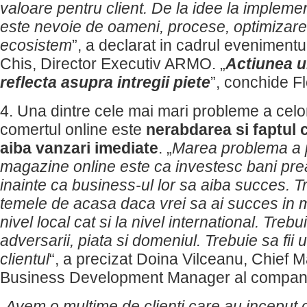
valoare pentru client. De la idee la implem
este nevoie de oameni, procese, optimizar
ecosistem
”, a declarat in cadrul evenimentul
Chis, Director Executiv ARMO. „
Actiunea u
reflecta asupra intregii piete
”, conchide Fl
4. Una dintre cele mai mari probleme a celo
comertul online este
nerabdarea si faptul 
aiba vanzari imediate
. „
Marea problema a p
magazine online este ca investesc bani prea
inainte ca business-ul lor sa aiba succes. Tr
temele de acasa daca vrei sa ai succes in me
nivel local cat si la nivel international. Trebu
adversarii, piata si domeniul. Trebuie sa fii
clientul
“, a precizat Doina Vilceanu, Chief M
Business Development Manager al compan
„
Avem o multime de clienti care au inceput o