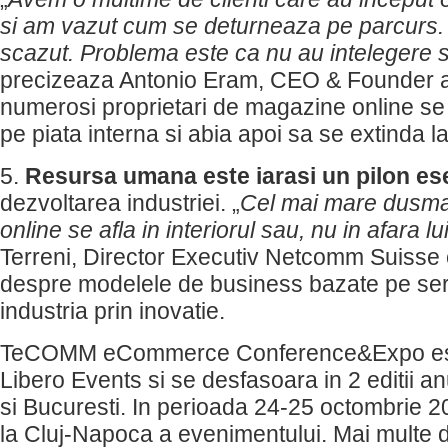
si am vazut cum se deturneaza pe parcurs. 
scazut. Problema este ca nu au intelegere s
precizeaza Antonio Eram, CEO & Founder al
numerosi proprietari de magazine online se
pe piata interna si abia apoi sa se extinda la
5.
Resursa umana este iarasi un pilon ese
dezvoltarea industriei. „
Cel mai mare dusma
online se afla in interiorul sau, nu in afara lu
Terreni, Director Executiv Netcomm Suisse 
despre modelele de business bazate pe serv
industria prin inovatie.
TeCOMM eCommerce Conference&Expo est
Libero Events si se desfasoara in 2 editii a
si Bucuresti. In perioada 24-25 octombrie 20
la Cluj-Napoca a evenimentului. Mai multe d