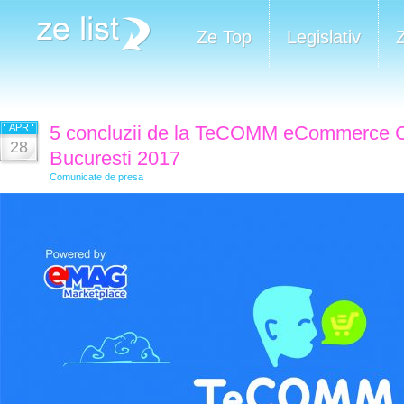
Ze Top
Legislativ
APR
5 concluzii de la TeCOMM eCommerce 
28
Bucuresti 2017
Comunicate de presa