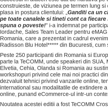
construieste, de viziunea pe termen lung si d
plasa in postura clientului: „
Ganditi ca un cl
pe toate canalele si tineti cont ca fiecare
spuna o poveste!
” i-a indemnat pe partici
Iordache, Sales Team Leader pentru eMAG
Romania, care a prezentat in cadrul evenime
Radisson Blu Hotel***** din Bucuresti, cum s
Peste 250 participanti din Romania si Europ
parte la TeCOMM, unde speakeri din SUA, M
Elvetia, Cehia, Olanda si Romania au sustin
workshopuri privind cele mai noi practici 
dezvaluit tehnici privind vanzarile online, ten
international sau modalitatile de extindere 
online, punand eCommerce-ul intr-un contex
Noutatea acestei editii a fost TeCOMM Cros