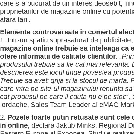
care s-a bucurat de un interes deosebit, fii
proprietarilor de magazine online cu potenti
afara tarii.
Elemente controversate in comertul elec
1. Intr-un spatiu suprasaturat de publicitate
magazine online trebuie sa inteleaga ca 
ofere informatii de calitate clientilor
. „
Pri
produsului trebuie sa fie cat mai relevanta
descrierea este locul unde povestea produs
Trebuie sa aveti grija si la stocul de marfa.
care intra pe site-ul magazinului renunta s
cat produsul pe care il cauta nu e pe stoc
“,
Iordache, Sales Team Leader al eMAG Mar
2.
Pozele foarte putin retusate sunt cele c
in online
, declara Jakub Minks, Regional Di
Eastern Europe al Exponea. Studiile realiz