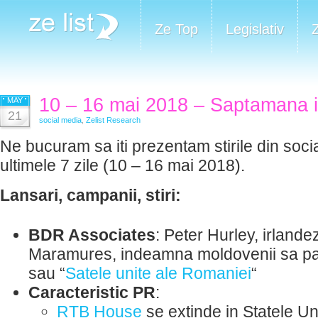
Ze Top
Legislativ
10 – 16 mai 2018 – Saptamana i
MAY
21
social media
,
Zelist Research
Ne bucuram sa iti prezentam stirile din soci
ultimele 7 zile (10 – 16 mai 2018).
Lansari, campanii, stiri:
BDR Associates
: Peter Hurley, irlandezu
Maramures, indeamna moldovenii sa part
sau “
Satele unite ale Romaniei
“
Caracteristic PR
:
RTB House
se extinde in Statele Uni