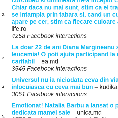
curcubeu si dimineata ne-a inceput cu
Chiar daca nu mai sunt, stim ca ei tra
se intampla prin tabara si, cand un 
2.
apare pe cer, stim ca fiecare culoare
life.ro
4258 Facebook interactions
La doar 22 de ani Diana Margineanu 
leucemia! O poti ajuta participand la
3.
caritabil
– ea.md
3545 Facebook interactions
Universul nu ia niciodata ceva din viat
inlocuiasca cu ceva mai bun
– kudika
4.
3051 Facebook interactions
Emotionat! Natalia Barbu a lansat o 
dedicata mamei sale
– unica.md
5.