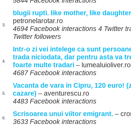
5844 Facebook interactions
blugii rupti. like mother, like daughter
petronelarotar.ro
3.
4694 Facebook interactions 4 Twitter t
Twitter followers
Intr-o zi vei intelege ca sunt persoan
trada niciodata, dar pentru asta va tr
4.
foarte multe tradari
– lumealuioliver.ro
4687 Facebook interactions
Vacanta de vara in Cipru, 120 euro! (z
cazare)
– aventurescu.ro
5.
4483 Facebook interactions
Scrisoarea unui viitor emigrant.
– cro
6.
3633 Facebook interactions