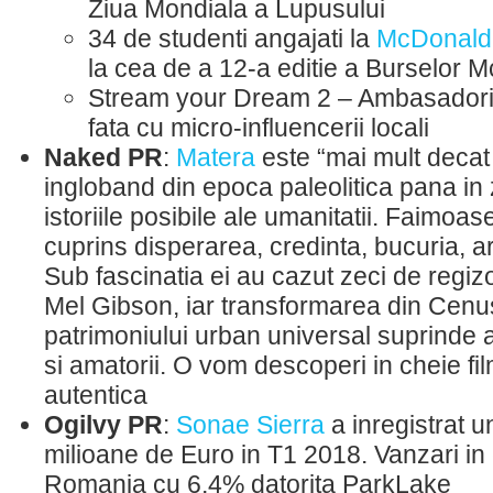
Ziua Mondiala a Lupusului
34 de studenti angajati la
McDonald
la cea de a 12-a editie a Burselor 
Stream your Dream 2 – Ambasador
fata cu micro-influencerii locali
Naked PR
:
Matera
este “mai mult decat
ingloband din epoca paleolitica pana in 
istoriile posibile ale umanitatii. Faimoas
cuprins disperarea, credinta, bucuria, ar
Sub fascinatia ei au cazut zeci de regizor
Mel Gibson, iar transformarea din Cenus
patrimoniului urban universal suprinde at
si amatorii. O vom descoperi in cheie fi
autentica
Ogilvy PR
:
Sonae Sierra
a inregistrat u
milioane de Euro in T1 2018. Vanzari in 
Romania cu 6,4% datorita ParkLake