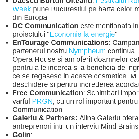
Daescu Bortun Olteanu
:
Festivalul R
Week
pune Bucurestiul pe harta celor m
din Europa
DC Communication
este mentionata in
proiectului “
Economie la energie
“
EnTourage Communications
: Campani
partenerul nostru
Nympheum
continua. 
Opera House si am oferit doamnelor ca
pentru a le incerca si a beneficia de ing
ce se regasesc in aceste cosmetice. M
deschidere si pentru increderea acorda
Free Communication
: Schimbari impor
varful
PRGN
, cu un rol important pentr
Communication
Galeriu & Partners:
Alina Galeriu ofer
antreprenori intr-un interviu Mind Brains
Golin
: