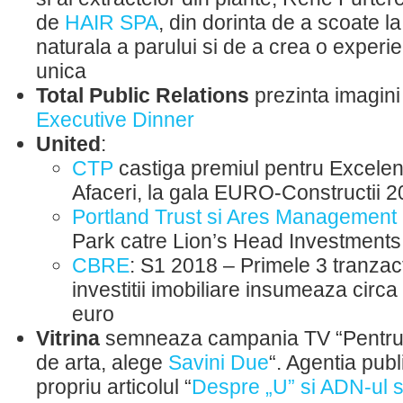
de
HAIR SPA
, din dorinta de a scoate 
naturala a parului si de a crea o experi
unica
Total Public Relations
prezinta imagini
Executive Dinner
United
:
CTP
castiga premiul pentru Excelent
Afaceri, la gala EURO-Constructii 
Portland Trust si Ares Management
Park catre Lion’s Head Investments
CBRE
: S1 2018 – Primele 3 tranzact
investitii imobiliare insumeaza circ
euro
Vitrina
semneaza campania TV “Pentru 
de arta, alege
Savini Due
“. Agentia publ
propriu articolul “
Despre „U” si ADN-ul sp