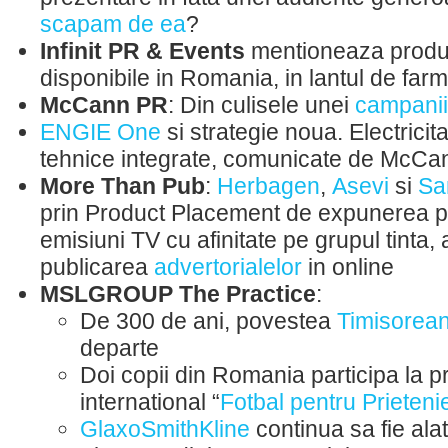
scapam de ea
?
Infinit PR & Events
mentioneaza prod
disponibile in Romania, in lantul de far
McCann PR
: Din culisele unei
campanii
ENGIE One
si strategie noua. Electricita
tehnice integrate, comunicate de McC
More Than Pub
:
Herbagen
,
Asevi
si
Sa
prin Product Placement de expunerea p
emisiuni TV cu afinitate pe grupul tinta, 
publicarea
advertorialelor
in online
MSLGROUP The Practice
:
De 300 de ani, povestea
Timisorea
departe
Doi copii din Romania participa la 
international “
Fotbal pentru Prieteni
GlaxoSmithKline
continua sa fie alat