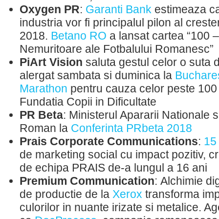
Oxygen PR
:
Garanti Bank
estimeaza ca 
industria vor fi principalul pilon al crest
2018.
Betano RO
a lansat cartea “100 –
Nemuritoare ale Fotbalului Romanesc”
PiArt Vision
saluta gestul celor o suta
alergat sambata si duminica la
Buchares
Marathon
pentru cauza celor peste 100 de
Fundatia Copii in Dificultate
PR Beta
: Ministerul Apararii Nationale
Roman la
Conferinta PRbeta 2018
Prais Corporate Communications
:
15
de marketing social cu impact pozitiv, cr
de echipa PRAIS de-a lungul a 16 ani
Premium Communication
: Alchimie di
de productie de la
Xerox
transforma imp
culorilor in nuante irizate si metalice. A