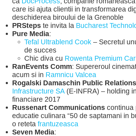
ca
DocProcess
, companie romaneasca 
care isi ajuta clientii in transformarea di
deschiderea biroului de la Grenoble
PRSteps
te invita la
Bucharest Techno
Pure Media
:
Tefal Ultrablend Cook
– Secretul un
de succes
Chic diva cu
Rowenta Premium Care
RanEvents Comm
: Supereroul cinemat
acum si in
Ramnicu Valcea
Rogalski Damaschin Public Relation
Infrastructure SA
(E-INFRA) – holding int
financiare 2017
Russenart Communications
continua 
educatie culinara “50 de saptamani in buc
o reteta
frantuzeasca
Seven Media
: