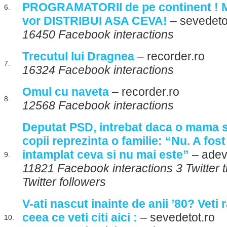
PROGRAMATORII de pe continent ! Mu
6.
vor DISTRIBUI ASA CEVA!
– sevedeto
16450 Facebook interactions
Trecutul lui Dragnea
– recorder.ro
7.
16324 Facebook interactions
Omul cu naveta
– recorder.ro
8.
12568 Facebook interactions
Deputat PSD, intrebat daca o mama s
copii reprezinta o familie: “Nu. A fost
intamplat ceva si nu mai este”
– adev
9.
11821 Facebook interactions 3 Twitter
Twitter followers
V-ati nascut inainte de anii ’80? Veti
ceea ce veti citi aici :
– sevedetot.ro
10.