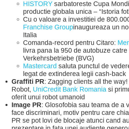
HISTORY
sarbatoreste Cupa Mondia
productie globala unica – “Istoria fot
Cu o valoare a investitiei de 800.0
Franchise Group
inaugureaza un no
Italia
Comanda-record pentru Citaro:
Mer
livra pana la 950 de autobuze catre 
Verkehrsbetriebe (BVG)
Mastercard
saluta punctul de veder
legat de extinderea legii cash-back
Graffiti PR
: Zagging clients all the way
Robot,
UniCredit Bank Romania
si prim
oferit unui robot umanoid
Image PR
: Glosofobia sau teama de a v
face discriminari, motiv pentru care chiar 
PR se pot lovi de blocaje atunci cand au
prezentare in fata unei audiente gener