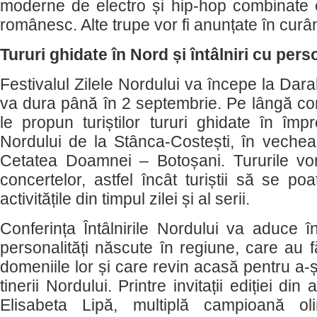
moderne de electro și hip-hop combinate cu
românesc. Alte trupe vor fi anunțate în curâ
Tururi ghidate în Nord și întâlniri cu perso
Festivalul Zilele Nordului va începe la Dara
va dura până în 2 septembrie. Pe lângă con
le propun turiștilor tururi ghidate în împ
Nordului de la Stânca-Costești, în vechea 
Cetatea Doamnei – Botoșani. Tururile vo
concertelor, astfel încât turiștii să se p
activitățile din timpul zilei și al serii.
Conferința Întâlnirile Nordului va aduce în 
personalități născute în regiune, care au 
domeniile lor și care revin acasă pentru a-ș
tinerii Nordului. Printre invitații ediției d
Elisabeta Lipă, multiplă campioană ol