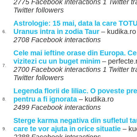
2775 Facebook interactions 1 Twitter t
Twitter followers
Astrologie: 15 mai, data la care TOT
Uranus intra in zodia Taur
– kudika.ro
6.
2708 Facebook interactions
Cele mai ieftine orase din Europa. Ce
vizitezi cu un buget minim
– perfecte.
7.
2700 Facebook interactions 1 Twitter t
Twitter followers
Legenda florii de liliac. O poveste p
pentru a fi ignorata
– kudika.ro
8.
2499 Facebook interactions
Sterge karma negativa din sufletul ta
care te vor ajuta in orice situatie
– ku
9.