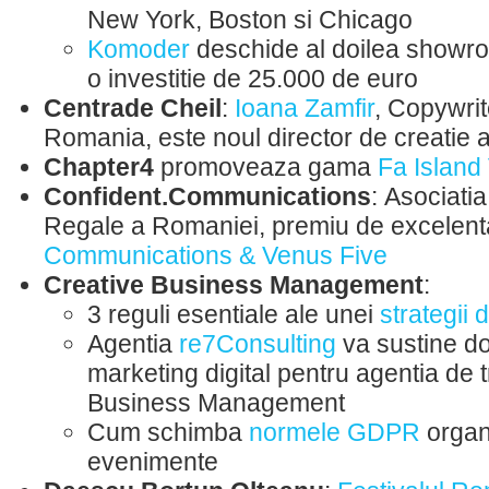
New York, Boston si Chicago
Komoder
deschide al doilea showro
o investitie de 25.000 de euro
Centrade Cheil
:
Ioana Zamfir
, Copywrit
Romania, este noul director de creatie 
Chapter4
promoveaza gama
Fa Island
Confident.Communications
: Asociatia
Regale a Romaniei, premiu de excelent
Communications & Venus Five
Creative Business Management
:
3 reguli esentiale ale unei
strategii
Agentia
re7Consulting
va sustine do
marketing digital pentru agentia de 
Business Management
Cum schimba
normele GDPR
organ
evenimente