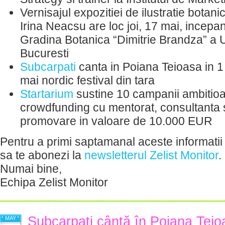
Vernisajul expozitiei de ilustratie botanic
Irina Neacsu are loc joi, 17 mai, incepa
Gradina Botanica “Dimitrie Brandza” a Un
Bucuresti
Subcarpati
canta in Poiana Teioasa in 1
mai nordic festival din tara
Startarium
sustine 10 campanii ambitio
crowdfunding cu mentorat, consultanta 
promovare in valoare de 10.000 EUR
Pentru a primi saptamanal aceste informatii 
sa te abonezi la
newsletterul Zelist Monitor
.
Numai bine,
Echipa Zelist Monitor
Subcarpați cântă în Poiana Teio
MAY