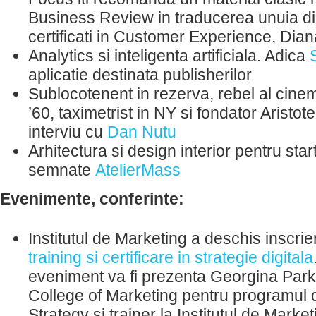
Business Review in traducerea unuia din
certificati in Customer Experience, Dia
Analytics si inteligenta artificiala. Adica
aplicatie destinata publisherilor
Sublocotenent in rezerva, rebel al cinem
’60, taximetrist in NY si fondator Arist
interviu cu
Dan Nutu
Arhitectura si design interior pentru star
semnate
AtelierMass
Evenimente, conferinte:
Institutul de Marketing a deschis inscrier
training si certificare in strategie digitala
eveniment va fi prezenta Georgina Park
College of Marketing pentru programul de
Strategy si trainer la Institutul de Market