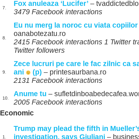
Fox anuleaza ‘Lucifer’
– tvaddictedbl
7.
3479 Facebook interactions
Eu nu merg la noroc cu viata copiilor
oanabotezatu.ro
8.
2415 Facebook interactions 1 Twitter t
Twitter followers
Zece lucruri pe care le fac zilnic ca s
ani
(p)
– printesaurbana.ro
9.
2131 Facebook interactions
Anume tu
– sufletdinboabedecafea.wo
10.
2005 Facebook interactions
Economic
Trump may plead the fifth in Mueller
investigation, says Giuliani
– busines
1.