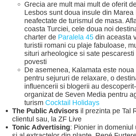
Grecia are mult mai mult de oferit d
Lesbos sunt doua insule din Marea
neafectate de turismul de masa. Afla
coasta Turciei, cele doua noi destin
charter de
Paralela 45
din aceasta v
turistii romani cu plaje fabuloase, mu
situri arheologice si sate pescaresti
povesti
De asemenea, Kalamata este noua at
pentru sejururi de relaxare, o destin
influencerii si blogerii au descoperit-
organizat de Seven Media pentru a
turism
Cocktail Holidays
The Public Advisors
il prezinta pe Ta
clientul sau, la ZF Live
Tonic Advertising
: Pionier in domeniul 
si al extractelor din plante, René Furter