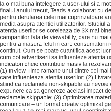
la o mai buna intelegere a user-ului si a moti
finalul anului trecut, Teads a colaborat cu d
pentru derularea celei mai cuprinzatoare ana
media asupra atentiei utilizatorilor. Studiul 
atentia userilor se coreleaza de 3X mai bine
campaniilor fata de viewability, care nu mai 
pentru a masura felul in care consumatorii 
continut. Cum se poate cuantifica acest lucr
cum pot advertiserii sa influenteze atentia u
indicatori cheie contribuie masiv la rezolvar
(1) InView Time ramane unul dintre cei mai i
care influenteaza atentia userilor; (2) Livrar
stiind ca reclamele non-skipable au nevoie
expunere ca sa genereze acelasi impact d
reclamele skippable; (3) Optimizarea materi
comunicare – un format creativ optimizat 
recall cu 17% mai mare vs. unul neoptimizat