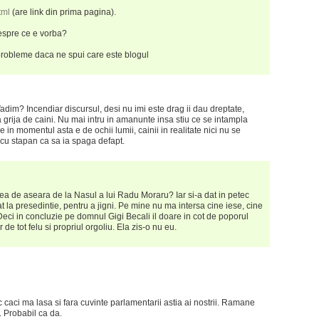
tml
(are link din prima pagina).
despre ce e vorba?
 probleme daca ne spui care este blogul
Vadim? Incendiar discursul, desi nu imi este drag ii dau dreptate,
a grija de caini. Nu mai intru in amanunte insa stiu ce se intampla
 in momentul asta e de ochii lumii, cainii in realitate nici nu se
i cu stapan ca sa ia spaga defapt.
ea de aseara de la Nasul a lui Radu Moraru? Iar si-a dat in petec
 la presedintie, pentru a jigni. Pe mine nu ma intersa cine iese, cine
eci in concluzie pe domnul Gigi Becali il doare in cot de poporul
r de tot felu si propriul orgoliu. Ela zis-o nu eu.
 caci ma lasa si fara cuvinte parlamentarii astia ai nostrii. Ramane
. Probabil ca da.