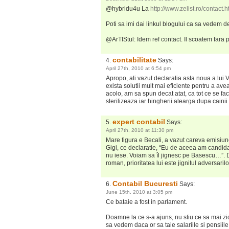
@hybridu4u La
http://www.zelist.ro/contact.h
Poti sa imi dai linkul blogului ca sa vedem 
@ArTIStul: Idem ref contact. Il scoatem fara
contabilitate
Says:
April 27th, 2010 at 6:54 pm
Apropo, ati vazut declaratia asta noua a lui 
exista solutii mult mai eficiente pentru a ave
acolo, am sa spun decat atat, ca tot ce se face
sterilizeaza iar hingherii alearga dupa caini
expert contabil
Says:
April 27th, 2010 at 11:30 pm
Mare figura e Becali, a vazut careva emisiun
Gigi, ce declaratie, “Eu de aceea am candidat
nu iese. Voiam sa îl jignesc pe Basescu…”. D
roman, prioritatea lui este jignitul adversarilo
Contabil Bucuresti
Says:
June 15th, 2010 at 3:05 pm
Ce bataie a fost in parlament.
Doamne la ce s-a ajuns, nu stiu ce sa mai zic
sa vedem daca or sa taie salariile si pensiile