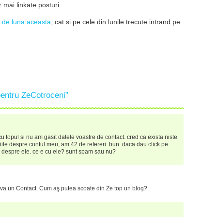
r mai linkate posturi.
 de luna aceasta
, cat si pe cele din lunile trecute intrand pe
pentru ZeCotroceni”
u topul si nu am gasit datele voastre de contact. cred ca exista niste
iile despre contul meu, am 42 de refereri. bun. daca dau click pe
ate despre ele. ce e cu ele? sunt spam sau nu?
eva un Contact. Cum aş putea scoate din Ze top un blog?