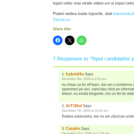
topul celor mai virale video-uri si topul celo
Puteti vedea toate topurile, atat
barometrul
ZeList.ro
.
Share this:
7 Responses to “Topul candidatilor 
hybrid4u
Says:
December 3rd, 2009 at 9:15 pm
nu vreau sa fiu off topic, dar am o problema c
spammeri pe aici. cand dau click pe informat
linkuri, nu exista blogurile. nici un fel de d
ArTiStul
Says:
December 7th, 2009 at 10:51 pm
Înafara subiectului, dar nu am văzut pe und
Catalin
Says:
December 21st, 2009 at 11:24 am