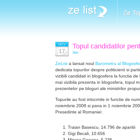
Ze To
NOV
Topul candidatilor pen
17
Stiri
ZeList
a lansat noul
Barometru al Blogosfe
dedicata topurilor despre politicienii si par
vizibili candidati in blogosfera la functia d
mai vizibila prezenta in blogosfera, topul m
prezentelor pe bloguri ale ministrilor propu
Topurile au fost intocmite in functie de num
noiembrie 2008 si pana in 1 noiembrie 2009. 
Presedinte al Romaniei:
Traian Basescu, 14.796 de aparitii
Gigi Becali, 10.656
Mircea Geoana, 5.236