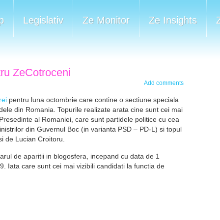
p
Legislativ
Ze Monitor
Ze Insights
tru ZeCotroceni
Add comments
rei
pentru luna octombrie care contine o sectiune speciala
tidele din Romania. Topurile realizate arata cine sunt cei mai
e Presedinte al Romaniei, care sunt partidele politice cu cea
inistrilor din Guvernul Boc (in varianta PSD – PD-L) si topul
si de Lucian Croitoru.
arul de aparitii in blogosfera, incepand cu data de 1
Iata care sunt cei mai vizibili candidati la functia de