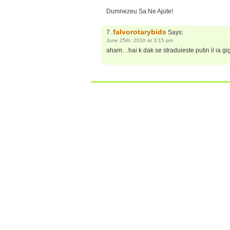
Dumnezeu Sa Ne Ajute!
falvorotarybids
Says:
June 25th, 2010 at 3:15 pm
aham…hai k dak se straduieste putin il ia gig