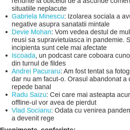
renunte la obiceiul de a ascunde coment
situatiile neplacute
Gabriela Minescu
: Izolarea sociala a av
negative asupra sanatatii mintale
Devie Mohan
: Vom vedea destul de mul
reusi sa supravietuiasca in pandemie. St
incipienta sunt cele mai afectate
Iscoada
, un podcast care coboara cun
din turnul de fildes
Andrei Pacuraru
: Am fost tentat sa fotog
dar nu am facut-o. Orasul abandonat a d
repede banal
Radu Saizu
: Cei care mai asteapta acum
offline-ul vor avea de pierdut
Vlad Socianu
: Odata cu venirea pandemi
a devenit rege