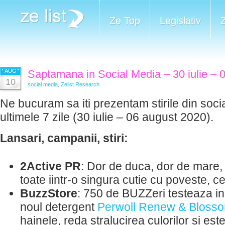
Ze Top
Legislativ
AUG
Saptamana in Social Media – 30 iulie – 
10
social media
,
Zelist Research
Ne bucuram sa iti prezentam stirile din soci
ultimele 7 zile (30 iulie – 06 august 2020).
Lansari, campanii, stiri:
2Active PR
: Dor de duca, dor de mare, 
toate iintr-o singura cutie cu poveste, 
BuzzStore
: 750 de BUZZeri testeaza i
noul detergent
Perwoll Renew & Bloss
hainele, reda stralucirea culorilor si est