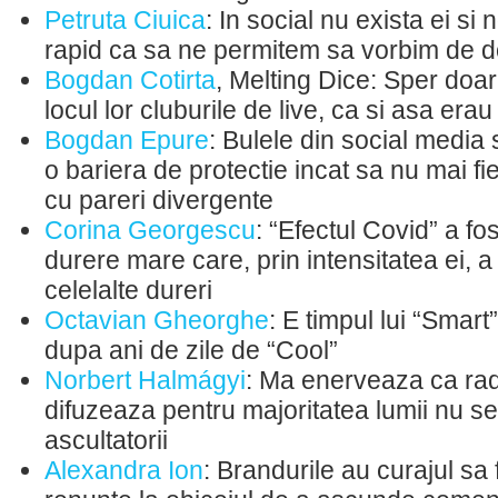
Petruta Ciuica
: In social nu exista ei si 
rapid ca sa ne permitem sa vorbim de 
Bogdan Cotirta
, Melting Dice: Sper doa
locul lor cluburile de live, ca si asa erau
Bogdan Epure
: Bulele din social media 
o bariera de protectie incat sa nu mai fie
cu pareri divergente
Corina Georgescu
: “Efectul Covid” a f
durere mare care, prin intensitatea ei, a
celelalte dureri
Octavian Gheorghe
: E timpul lui “Smart
dupa ani de zile de “Cool”
Norbert Halmágyi
: Ma enerveaza ca rad
difuzeaza pentru majoritatea lumii nu 
ascultatorii
Alexandra Ion
: Brandurile au curajul sa