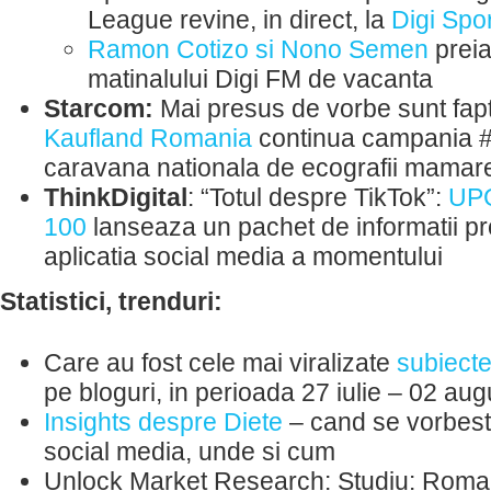
League revine, in direct, la
Digi Spor
Ramon Cotizo si Nono Semen
preia
matinalului Digi FM de vacanta
Starcom:
Mai presus de vorbe sunt fap
Kaufland Romania
continua campania 
caravana nationala de ecografii mamare
ThinkDigital
: “Totul despre TikTok”:
UP
100
lanseaza un pachet de informatii p
aplicatia social media a momentului
Statistici, trenduri:
Care au fost cele mai viralizate
subiect
pe bloguri, in perioada 27 iulie – 02 au
Insights despre Diete
– cand se vorbeste
social media, unde si cum
Unlock Market Research: Studiu: Roma