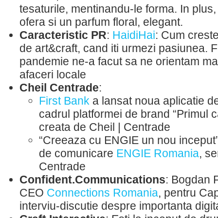
tesaturile, mentinandu-le forma. In plus
ofera si un parfum floral, elegant.
Caracteristic PR
:
HaidiHai
: Cum crest
de art&craft, cand iti urmezi pasiunea.
pandemie ne-a facut sa ne orientam mai
afaceri locale
Cheil Centrade
:
First Bank
a lansat noua aplicatie d
cadrul platformei de brand “Primul c
creata de Cheil | Centrade
“Creeaza cu ENGIE un nou inceput”
de comunicare
ENGIE Romania
, s
Centrade
Confident.Communications
: Bogdan F
CEO
Connections Romania
, pentru Ca
interviu-discutie despre importanta digit