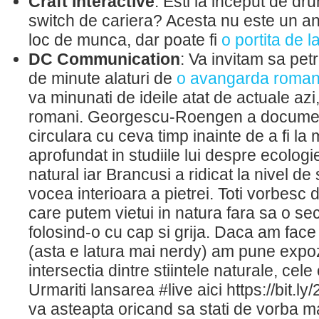
Craft Interactive
: Esti la inceput de dru
switch de cariera? Acesta nu este un a
loc de munca, dar poate fi
o portita de 
DC Communication
: Va invitam sa pet
de minute alaturi de
o avangarda roman
va minunati de ideile atat de actuale azi,
romani. Georgescu-Roengen a docume
circulara cu ceva timp inainte de a fi la
aprofundat in studiile lui despre ecologi
natural iar Brancusi a ridicat la nivel de
vocea interioara a pietrei. Toti vorbesc
care putem vietui in natura fara sa o s
folosind-o cu cap si grija. Daca am fac
(asta e latura mai nerdy) am pune expoz
intersectia dintre stiintele naturale, cel
Urmariti lansarea #live aici https://bit.l
va asteapta oricand sa stati de vorba ma