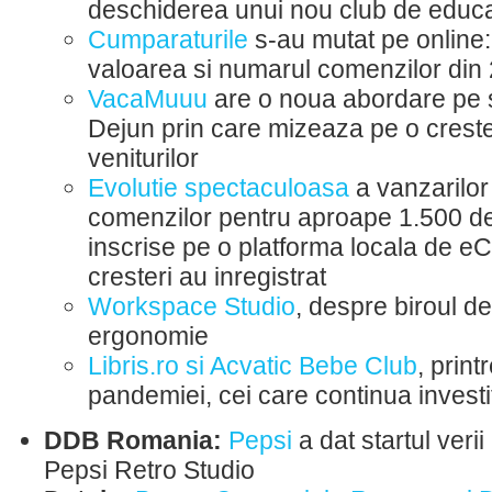
deschiderea unui nou club de educa
Cumparaturile
s-au mutat pe online:
valoarea si numarul comenzilor din
VacaMuuu
are o noua abordare pe 
Dejun prin care mizeaza pe o crest
veniturilor
Evolutie spectaculoasa
a vanzarilor 
comenzilor pentru aproape 1.500 d
inscrise pe o platforma locala de 
cresteri au inregistrat
Workspace Studio
, despre biroul d
ergonomie
Libris.ro si Acvatic Bebe Club
, print
pandemiei, cei care continua investit
DDB Romania:
Pepsi
a dat startul verii
Pepsi Retro Studio