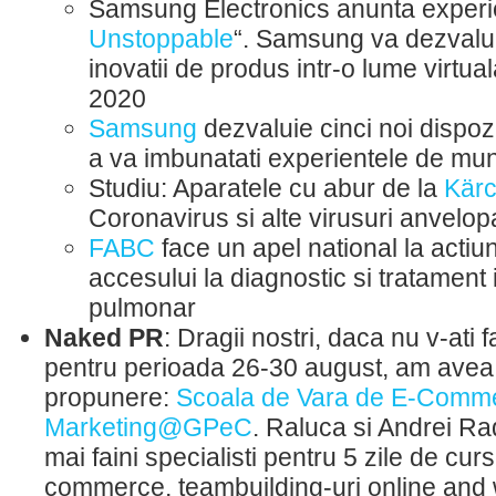
Samsung Electronics anunta experie
Unstoppable
“. Samsung va dezvalui
inovatii de produs intr-o lume virtu
2020
Samsung
dezvaluie cinci noi dispoz
a va imbunatati experientele de mun
Studiu: Aparatele cu abur de la
Kärc
Coronavirus si alte virusuri anvelop
FABC
face un apel national la actiu
accesului la diagnostic si tratament
pulmonar
Naked PR
: Dragii nostri, daca nu v-ati 
pentru perioada 26-30 august, am avea
propunere:
Scoala de Vara de E-Commer
Marketing@GPeC
. Raluca si Andrei Ra
mai faini specialisti pentru 5 zile de cur
commerce, teambuilding-uri online and w