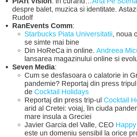
PiArt Vision
: In curând…
Arta Pe Scen
despre balet, muzica si identitate. Ast
Rudolf
RanEvents Comm
:
Starbucks Piata Universitatii
, noua 
se simte mai bine
Din HoReCa in online.
Andreea Micu
lansarea magazinului online si evol
Seven Media
:
Cum se desfasoara o calatorie in Gr
pandemie? Reportaj din press tripul
de
Cocktail Holidays
Reportaj din press trip-ul
Cocktail H
arid al Cretei: voiaj, îin ciuda pande
mare insula a Greciei
Javier Garcia del Valle, CEO
Happy
este un domeniu sensibil la orice p