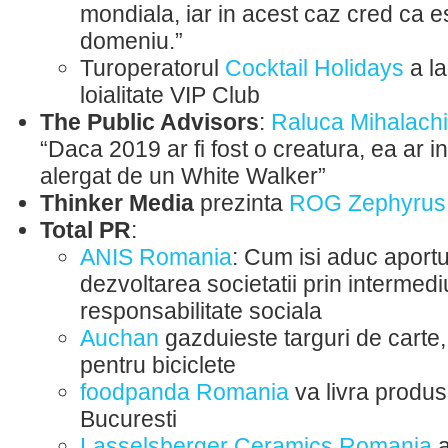
mondiala, iar in acest caz cred ca e
domeniu.”
Turoperatorul
Cocktail Holidays
a la
loialitate VIP Club
The Public Advisors
:
Raluca Mihalachi
“Daca 2019 ar fi fost o creatura, ea ar i
alergat de un White Walker”
Thinker Media
prezinta
ROG Zephyrus
Total PR
:
ANIS Romania
: Cum isi aduc aportu
dezvoltarea societatii prin intermedi
responsabilitate sociala
Auchan
gazduieste targuri de carte,
pentru biciclete
foodpanda Romania
va livra produs
Bucuresti
Lasselsberger Ceramics Romania
a