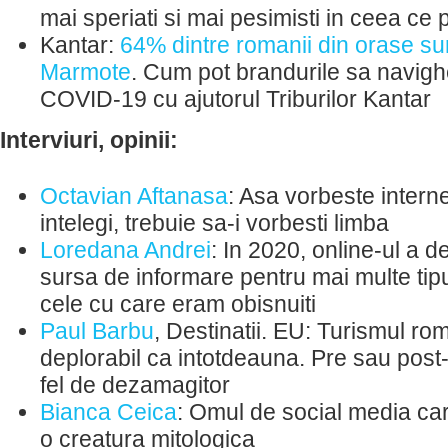
mai speriati si mai pesimisti in ceea ce p
Kantar:
64% dintre romanii din orase sunt 
Marmote
. Cum pot brandurile sa navig
COVID-19 cu ajutorul Triburilor Kantar
Interviuri, opinii:
Octavian Aftanasa
: Asa vorbeste interne
intelegi, trebuie sa-i vorbesti limba
Loredana Andrei
: In 2020, online-ul a d
sursa de informare pentru mai multe tipu
cele cu care eram obisnuiti
Paul Barbu
, Destinatii. EU: Turismul r
deplorabil ca intotdeauna. Pre sau post
fel de dezamagitor
Bianca Ceica
: Omul de social media car
o creatura mitologica