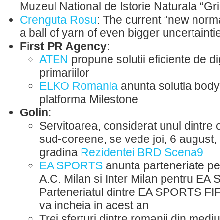
Muzeul National de Istorie Naturala “Gr
Crenguta Rosu
: The current “new norma
a ball of yarn of even bigger uncertainti
First PR Agency
:
ATEN
propune solutii eficiente de di
primariilor
ELKO Romania
anunta solutia body
platforma Milestone
Golin
:
Servitoarea, considerat unul dintre 
sud-coreene, se vede joi, 6 august,
gradina
Rezidentei BRD Scena9
EA SPORTS
anunta parteneriate pe
A.C. Milan si Inter Milan pentru E
Parteneriatul dintre EA SPORTS FI
va incheia in acest an
Trei sferturi dintre romanii din medi