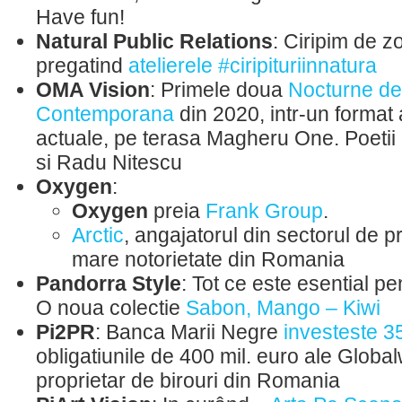
Have fun!
Natural Public Relations
: Ciripim de z
pregatind
atelierele #ciripituriinnatura
OMA Vision
: Primele doua
Nocturne de
Contemporana
din 2020, intr-un format 
actuale, pe terasa Magheru One. Poetii in
si Radu Nitescu
Oxygen
:
Oxygen
preia
Frank Group
.
Arctic
, angajatorul din sectorul de 
mare notorietate din Romania
Pandorra Style
: Tot ce este esential pe
O noua colectie
Sabon, Mango – Kiwi
Pi2PR
: Banca Marii Negre
investeste 35
obligatiunile de 400 mil. euro ale Globa
proprietar de birouri din Romania