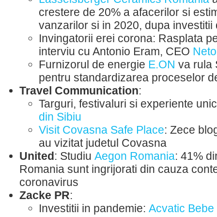
crestere de 20% a afacerilor si est
vanzarilor si in 2020, dupa investitii 
Invingatorii erei corona: Rasplata pe
interviu cu Antonio Eram, CEO
Neto
Furnizorul de energie
E.ON
va rula
pentru standardizarea proceselor de
Travel Communication
:
Targuri, festivaluri si experiente uni
din Sibiu
Visit Covasna Safe Place
: Zece blo
au vizitat judetul Covasna
United
: Studiu
Aegon Romania
: 41% din
Romania sunt ingrijorati din cauza cont
coronavirus
Zacke PR
:
Investitii in pandemie:
Acvatic Bebe