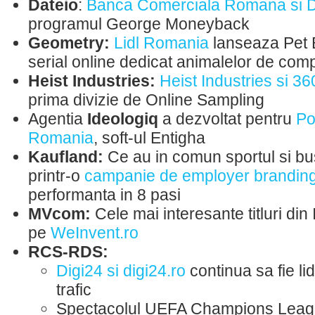
Dateio
:
Banca Comerciala Romana si D
programul George Moneyback
Geometry:
Lidl Romania
lanseaza Pet B
serial online dedicat animalelor de com
Heist Industries
:
Heist Industries si 36
prima divizie de Online Sampling
Agentia
Ideologiq
a dezvoltat pentru
Po
Romania
, soft-ul Entigha
Kaufland:
Ce au in comun sportul si bu
printr-o
campanie de employer brandin
performanta in 8 pasi
MVcom:
Cele mai interesante titluri din I
pe
WeInvent.ro
RCS-RDS:
Digi24 si digi24.ro
continua sa fie li
trafic
Spectacolul UEFA Champions Leag