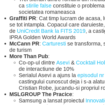
ca
stirile false
constituie o problema
societatea romaneasca
Graffiti PR
: Cat timp lucram de acasa, 
se tot intampla. Copacul care daruieste
de
UniCredit Bank la FITS 2019
, a cast
IPRA Golden World Awards
McCann PR
:
Carturesti
se transforma, s
de turism
More Than Pub
:
Co-op-ul dintre
Asevi
&
Cocktail Ho
de interactiune de 10%
Serialul Asevi a ajuns la
episodul nr
castingului cunoscut deja i s-a alatu
Cristian Robe, jucandu-si propriul ro
MSLGROUP The Pracice
:
Samsung a lansat proiectul
Innovat