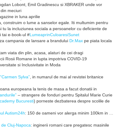
 Bogdan Lobont, Emil Gradinescu si XBRAKER unde vor
 din meciuri
azine in luna aprilie
, construim o lume a sanselor egale. Iti multumim pentru
si tu la incluziunea sociala a persoanelor cu deficiente de
 tai e-book-ul #
LumeaprinCuloaresiSunet
za campania de lansare a brandului
Dr.Max
pe piata locala
 viata din plin, acasa, alaturi de cei dragi
ucii Rosii Romane in lupta impotriva COVID-19
versitate si Inclusivitate in Moda
 “Carmen Sylva”
, in numarul de mai al revistei britanice
oana europeana la tenis de masa a facut donatii in
andurile”
– strangere de fonduri pentru Spitalul Marie Curie
cademy Bucuresti
) porneste dezbaterea despre scolile de
nul Autism24h
: 150 de oameni vor alerga minim 100km in …
 de Cluj-Napoca
: inginerii romani care pregatesc masinile