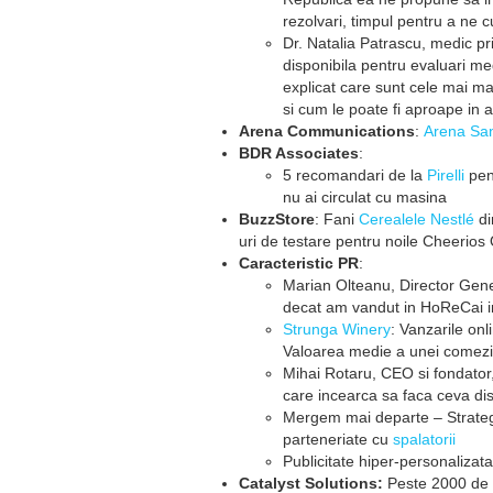
rezolvari, timpul pentru a ne 
Dr. Natalia Patrascu, medic pr
disponibila pentru evaluari me
explicat care sunt cele mai mar
si cum le poate fi aproape in 
Arena Communications
:
Arena San
BDR Associates
:
5 recomandari de la
Pirelli
pent
nu ai circulat cu masina
BuzzStore
: Fani
Cerealele Nestlé
di
uri de testare pentru noile Cheerios
Caracteristic PR
:
Marian Olteanu, Director Gen
decat am vandut in HoReCai in
Strunga Winery
: Vanzarile onli
Valoarea medie a unei comezi 
Mihai Rotaru, CEO si fondator
care incearca sa faca ceva dis
Mergem mai departe – Strategi
parteneriate cu
spalatorii
Publicitate hiper-personalizata
Catalyst Solutions:
Peste 2000 de 