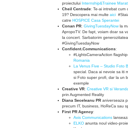
proiectului
Internship&Trainee Mara
Cheil Centrade
: Te-ai intrebat cum 
19? Descopera mai multe
aici
#Staiac
catre
HOSPICE Casa Sperantei
Conan PR
:
GivingTuesdayNow
la ma
ApropoTV. De fapt, voiam doar sa v
la concert. Sarbatorim generozitatea 
#GivingTuesdayNow
Confident.Communications
:
#LightsCameraAction flagshi
Romania
La Venus Five – Studio Foto B
special. Daca ai nevoie sa iti m
si Foto super profi, dar la un 
exemple
Creative VR
:
Creative VR si Verand
prin Augmented Reality
Diana Seceleanu PR
aniverseaza pa
precum IT, business, HoReCa sau spo
First PR Agency
:
Axis Communications
lanseaza
ELKO
anunta noul video-proie