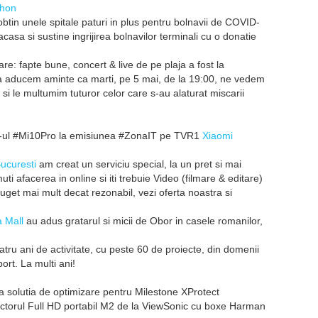
thon
obtin unele spitale paturi in plus pentru bolnavii de COVID-
asa si sustine ingrijirea bolnavilor terminali cu o donatie
re: fapte bune, concert & live de pe plaja a fost la
a aducem aminte ca marti, pe 5 mai, de la 19:00, ne vedem
si le multumim tuturor celor care s-au alaturat miscarii
p-ul #Mi10Pro la emisiunea #ZonaIT pe TVR1
Xiaomi
ucuresti
am creat un serviciu special, la un pret si mai
uti afacerea in online si iti trebuie Video (filmare & editare)
buget mai mult decat rezonabil, vezi oferta noastra si
a Mall
au adus gratarul si micii de Obor in casele romanilor,
tru ani de activitate, cu peste 60 de proiecte, din domenii
rt. La multi ani!
 solutia de optimizare pentru Milestone XProtect
ctorul Full HD portabil M2 de la ViewSonic cu boxe Harman