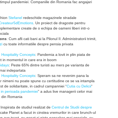
 timpul pandemiei. Companiile din Romania fac angajari
ashion
Stefanel
redeschide magazinele stradale
Createur5dEmotions
. Un proiect de dragoste pentru
lementare create de o echipa de oameni liberi intr-o
ociala
ions
: Cum afli cati bani ai la Pilonul II. Administratorii trimit,
zi
cu toate informatiile despre pensia privata
 Hospitality Concepts
: Pandemia a lovit in plin piata de
ct in momentul in care era in boom
lidays
: Peste 65% dintre turisti au mers pe varianta de
mai indepartata
 Hospitality Concepts
: Speram sa ne revenim pana la
dar nimeni nu poate spune cu certitudine ce se va intampla
st de solidaritate, in cadrul campanniei “
Cutia cu Delicii
“
m in perioada pandemiei
” a adus live managerii celor mai
m din Romania
Inspirata de studiul realizat de
Centrul de Studii despre
cake Planet a facut in cinstea vremurilor in care brunch-ul
 un avo toast, ou posat si niste pancakes mai speciale, cu