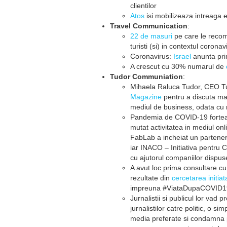
clientilor
Atos
isi mobilizeaza intreaga
Travel Communication
:
22 de masuri
pe care le recom
turisti (si) in contextul coronav
Coronavirus:
Israel
anunta prim
A crescut cu 30% numarul de
Tudor Communiation
:
Mihaela Raluca Tudor, CEO Tu
Magazine
pentru a discuta masu
mediul de business, odata cu r
Pandemia de COVID-19 forte
mutat activitatea in mediul onli
FabLab a incheiat un parteneri
iar INACO – Initiativa pentru 
cu ajutorul companiilor dispus
A avut loc prima consultare c
rezultate din
cercetarea initia
impreuna #ViataDupaCOVID1
Jurnalistii si publicul lor vad 
jurnalistilor catre politic, o s
media preferate si condamna pra