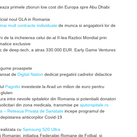
eaza primele zboruri low cost din Europa spre Abu Dhabi
ficial noul GLA in Romania
u mai mult contracte individuale
de munca si angajatorii lor de
de la incheierea celui de-al II-lea Razboi Mondial prin
matice exclusive
sc de deep-tech, a atras 330.000 EUR. Early Game Ventures
legume proaspete
lansat de
Digital Nation
dedicat pregatirii cadrelor didactice
dul
Pagotto
investeste la Arad un milion de euro pentru
 gluten
ura intre nevoile spitalelor din Romania si potentialii donatori
solicitari din zona medicala, transmise pe
ajutorspitale.ro
a – Reteaua Privata de Sanatate
incepe programul de
 depistarea anticorpilor Covid-19
 realizata cu
Samsung S20 Ultra
 Romaniei, initiativa Federatiei Romane de Fotbal, si