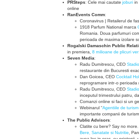
PRSteps
: Cele mai cautate
joburi
in
online
RanEvents Comm
:
Coronavirus | Retailerul de f
1918 Parfum National marca
Romania. Doua parfumuri comp
perioada de maxima izolare s
Rogalski Damaschin Public Relat
in premiera,
8 milioane de plicuri ver
Seven Media
:
Radu Dumitrescu, CEO
Stadio
restaurante din Bucuresti exa
Dan Goicea, CEO
Cocktail Ho
reprogramare intr-o perioada 
Radu Dumitrescu, CEO
Stadio
inceputul trimestrului patru, 
Comanzi online si faci si un ge
Webinarul “
Agentiile de turis
importante companii de turis
The Public Advisors
:
Clatite cu bere? Say no more. 
Bere, Sanatate si Nutritie
, Pan
avea loc in oras, cu prietenii,