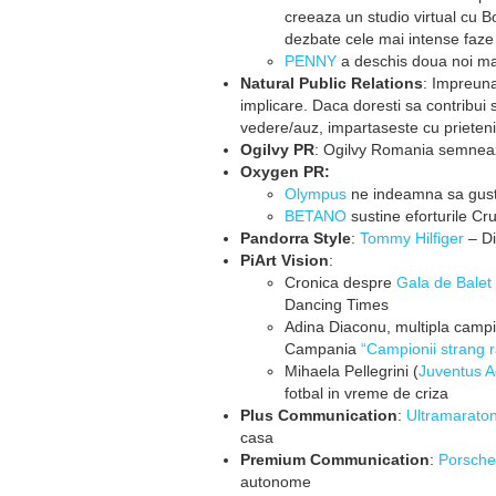
creeaza un studio virtual cu
dezbate cele mai intense faze
PENNY
a deschis doua noi mag
Natural Public Relations
: Impreuna
implicare. Daca doresti sa contribui 
vedere/auz, impartaseste cu prietenii
Ogilvy PR
: Ogilvy Romania semnea
Oxygen PR:
Olympus
ne indeamna sa gustam
BETANO
sustine eforturile Cr
Pandorra Style
:
Tommy Hilfiger
– Di
PiArt Vision
:
Cronica despre
Gala de Balet
Dancing Times
Adina Diaconu, multipla campi
Campania
“Campionii strang r
Mihaela Pellegrini (
Juventus A
fotbal in vreme de criza
Plus Communication
:
Ultramarato
casa
Premium Communication
:
Porsche
autonome