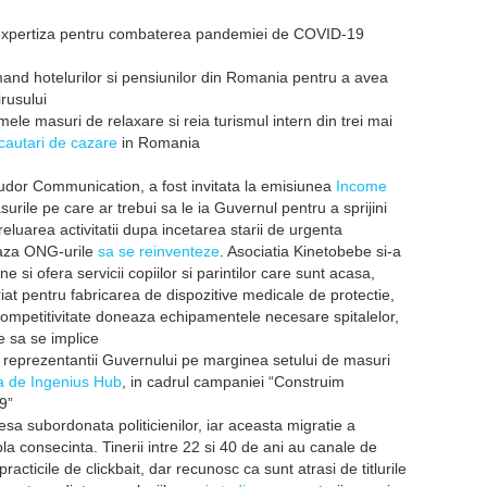
 expertiza pentru combaterea pandemiei de COVID-19
and hotelurilor si pensiunilor din Romania pentru a avea
irusului
ele masuri de relaxare si reia turismul intern din trei mai
cautari de cazare
in Romania
dor Communication, a fost invitata la emisiunea
Income
rile pe care ar trebui sa le ia Guvernul pentru a sprijini
eluarea activitatii dupa incetarea starii de urgenta
aza ONG-urile
sa se reinventeze
. Asociatia Kinetobebe si-a
ne si ofera servicii copiilor si parintilor care sunt acasa,
at pentru fabricarea de dispozitive medicale de protectie,
Competitivitate doneaza echipamentele necesare spitalelor,
e sa se implice
u reprezentantii Guvernului pe marginea setului de masuri
ta de Ingenius Hub
, in cadrul campaniei “Construim
9”
presa subordonata politicienilor, iar aceasta migratie a
impla consecinta. Tinerii intre 22 si 40 de ani au canale de
cticile de clickbait, dar recunosc ca sunt atrasi de titlurile