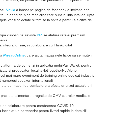
ati.
Alevia
a lansat pe pagina de facebook o invitatie prin
ita un gand de bine medicilor care sunt in linia intai de lupta
le vor fi colectate si trimise la spitale pentru a fi citite de
hipa cunoscutei reviste
BIZ
se alatura retelei premium
mania
integral online, in colaborare cu Thinkdigital
ui
#VreauOnline
, care ajuta magazinele fizice sa se mute in
platforma de comenzi in aplicatia mobilPay Wallet, pentru
izate si producatori locali #NotTogetherNotAlone
cel mai mare eveniment de training online dedicat industriei
at numerosi speakeri internationali
te de masuri de combatere a efectelor crizei actuale prin
e pachete alimentare pregatite de OMV cadrelor medicale
ma de colaborare pentru combaterea COVID-19
 incheiat un parteneriat pentru livrari rapide la domiciliul