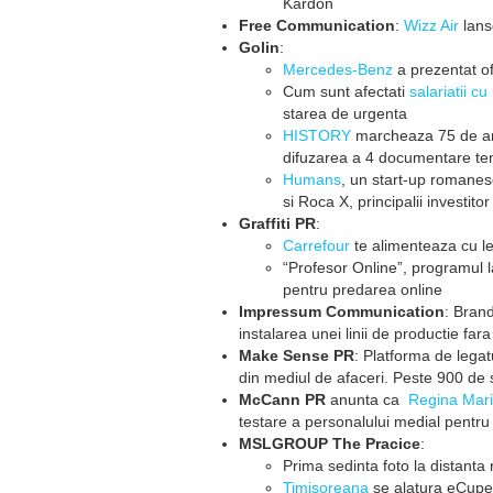
Kardon
Free Communication
:
Wizz Air
lans
Golin
:
Mercedes-Benz
a prezentat o
Cum sunt afectati
salariatii c
starea de urgenta
HISTORY
marcheaza 75 de ani 
difuzarea a 4 documentare te
Humans
, un start-up romane
si Roca X, principalii investitor
Graffiti PR
:
Carrefour
te alimenteaza cu 
“Profesor Online”, programul 
pentru predarea online
Impressum Communication
: Bran
instalarea unei linii de productie fara
Make Sense PR
: Platforma de legat
din mediul de afaceri. Peste 900 de 
McCann PR
anunta ca
Regina Mari
testare a personalului medial pentru
MSLGROUP The Pracice
:
Prima sedinta foto la distanta
Timisoreana
se alatura eCupei