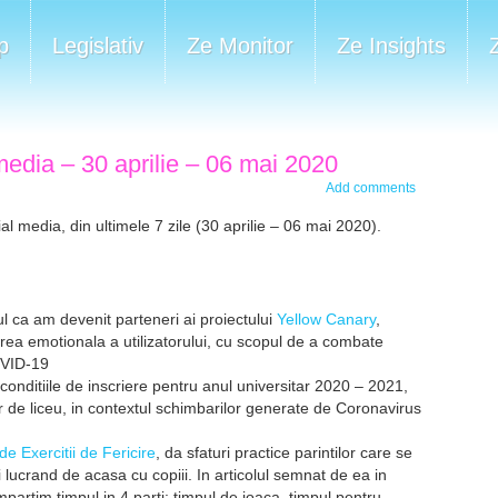
p
Legislativ
Ze Monitor
Ze Insights
edia – 30 aprilie – 06 mai 2020
Add comments
al media, din ultimele 7 zile (30 aprilie – 06 mai 2020).
l ca am devenit parteneri ai proiectului
Yellow Canary
,
area emotionala a utilizatorului, cu scopul de a combate
OVID-19
onditiile de inscriere pentru anul universitar 2020 – 2021,
lor de liceu, in contextul schimbarilor generate de Coronavirus
de Exercitii de Fericire
, da sfaturi practice parintilor care se
lucrand de acasa cu copiii. In articolul semnat de ea in
artim timpul in 4 parti: timpul de joaca, timpul pentru