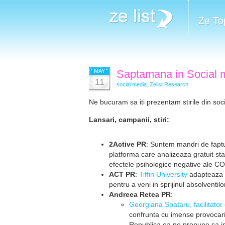
Ze To
MAY
Saptamana in Social m
11
social media
,
Zelist Research
Ne bucuram sa iti prezentam stirile din soci
Lansari, campanii, stiri:
2Active PR
: Suntem mandri de faptu
platforma care analizeaza gratuit st
efectele psihologice negative ale C
ACT PR
:
Tiffin University
adapteaza c
pentru a veni in sprijinul absolventi
Andreea Retea PR
:
Georgiana Spataru, facilitator 
confrunta cu imense provocari 
Republica ea ne propune sa imp