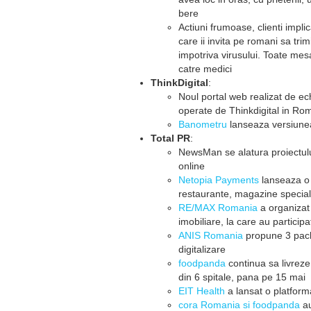
bere
Actiuni frumoase, clienti implic
care ii invita pe romani sa trim
impotriva virusului. Toate mesaje
catre medici
ThinkDigital
:
Noul portal web realizat de ec
operate de Thinkdigital in Ro
Banometru
lanseaza versiunea 
Total PR
:
NewsMan se alatura proiectul
online
Netopia Payments
lanseaza o 
restaurante, magazine special
RE/MAX Romania
a organizat 
imobiliare, la care au particip
ANIS Romania
propune 3 pache
digitalizare
foodpanda
continua sa livrez
din 6 spitale, pana pe 15 mai
EIT Health
a lansat o platfor
cora Romania si foodpanda
au