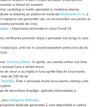
cunoaste si timpul de invatare
imar cardiolog si medic specialist in medicina interna,
dicale la distanta pe platforma medicala
Medicentrum.ro
, a
i ingrijorari ale pacientilor sai, ce recomandari are pentru ei
aceasta perioada de criza
atatii
– Importanta preventiei in cazul Covid-19
ru verificarea pneurilor dupa o perioada mai lunga in care
n toata tara, uniti-va! In curand expediem prima tura de kit-
 Ovaz
eral,
Gramma Wines
: In aprilie, am vandut online mai bine
 aceeasi luna a anului trecut
ne de vinuri s-au triplat in luna aprilie fata de luna martie.
este de 240 de lei
,
Neobility
: Este o perioada foarte buna pentru startup-urile
ruptive
a de dezvoltare drop&go: aplicatie imbunatatita si
, prin
Inteligenta Artificiala
programe dedicate generatiei Z sunt disponibile in cadrul