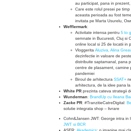
au participat, pana in prezen
Care este rolul presei pe timp 
aceasta perioada au fost teme
invitata pe Marta Usurelu, Ow
Wefflermark
:
Activitate intensa pentru
5 to 
semnate in Bucuresti, Cluj si C
online local si 25 de locatii i
Vloggerita
Aluziva, Alina Grea
dezinfectie in valoare de pes
distribuite saptamanal, pana pe
centre de plasament, camine pe
pandemiei
Biroul de arhitectura
SSAT+
ne
arhitectura, de la idee pana la 
White PR
prezinta cateva strategii d
Wunderman
:
BrandUp cu Ileana Ba
Zacke PR
: #TranzitieCatreDigital:
B
solutie integrata shop – livrare
Cohn&Jansen JWT: George intra in 
JWT si BCR
ASER:
Akademics
: o imagine mai cl