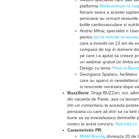
platforma
Medicentrum.ro raspu
fiecare seara a acestei sapta
persoane au urmarit sesiunile l
bolile cardiovasculare si nutrit
Andrei Mihai, specialist n Use
pentru
lucrul remote in revista
care a investit cei 13 ani de e
companii de top in domenii dive
pe care i-a ajutat sa creeze pr
un webinar gratuit (in limba en
Design cu tema “
How to Boost
Georgiana Spataru, facilitator E
care au aparut in newsletterul
si resursele necesare dupa var
BuzzStore
: Dragi BUZZeri, noi, alb
din vacanta de Paste, asa ca lansam
intr-un comentariu la aceasta postare
persoana cu care ati dori sa va beti
bune sa va inveseleasca diminetile pe
nostru la acest concurs,
Nutrivita.ro
.
Caracteristic PR
:
MAM Bricolaj
doneaza 20 de to