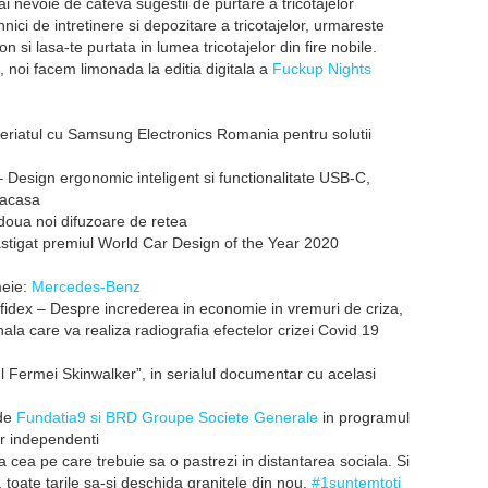
 ai nevoie de cateva sugestii de purtare a tricotajelor
nici de intretinere si depozitare a tricotajelor, urmareste
n si lasa-te purtata in lumea tricotajelor din fire nobile.
 noi facem limonada la editia digitala a
Fuckup Nights
riatul cu Samsung Electronics Romania pentru solutii
 Design ergonomic inteligent si functionalitate USB-C,
 acasa
oua noi difuzoare de retea
stigat premiul World Car Design of the Year 2020
meie:
Mercedes-Benz
idex – Despre increderea in economie in vremuri de criza,
ala care va realiza radiografia efectelor crizei Covid 19
 Fermei Skinwalker”, in serialul documentar cu acelasi
 de
Fundatia9 si BRD Groupe Societe Generale
in programul
or independenti
ila cea pe care trebuie sa o pastrezi in distantarea sociala. Si
toate tarile sa-si deschida granitele din nou.
#1suntemtoti