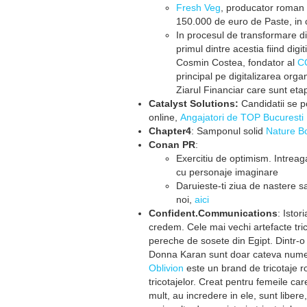
Fresh Veg
, producator roman 
150.000 de euro de Paste, in
In procesul de transformare dig
primul dintre acestia fiind dig
Cosmin Costea, fondator al
C
principal pe digitalizarea organ
Ziarul Financiar care sunt etap
Catalyst Solutions:
Candidatii se p
online,
Angajatori de TOP Bucuresti
Chapter4
: Samponul solid
Nature B
Conan PR
:
Exercitiu de optimism. Intrea
cu personaje imaginare
Daruieste-ti ziua de nastere
noi,
aici
Confident.Communications
: Istor
credem. Cele mai vechi artefacte tric
pereche de sosete din Egipt. Dintr-o 
Donna Karan sunt doar cateva nume c
Oblivion
este un brand de tricotaje r
tricotajelor. Creat pentru femeile ca
mult, au incredere in ele, sunt liber