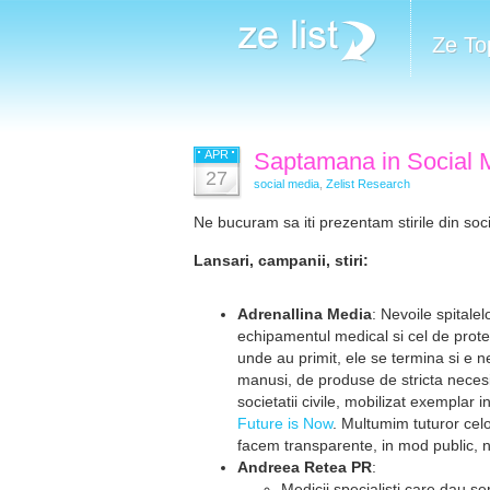
Ze To
APR
Saptamana in Social M
27
social media
,
Zelist Research
Ne bucuram sa iti prezentam stirile din soci
Lansari, campanii, stiri:
Adrenallina Media
: Nevoile spitale
echipamentul medical si cel de protec
unde au primit, ele se termina si e 
manusi, de produse de stricta neces
societatii civile, mobilizat exemplar
Future is Now
. Multumim tuturor cel
facem transparente, in mod public, ne
Andreea Retea PR
:
Medicii specialisti care dau se