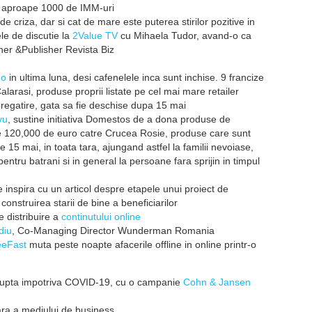
t, aproape 1000 de IMM-uri
de criza, dar si cat de mare este puterea stirilor pozitive in
le de discutie la
2Value TV
cu Mihaela Tudor, avand-o ca
ner &Publisher Revista Biz
go
in ultima luna, desi cafenelele inca sunt inchise. 9 francize
alarasi, produse proprii listate pe cel mai mare retailer
n pregatire, gata sa fie deschise dupa 15 mai
vu
, sustine initiativa Domestos de a dona produse de
te 120,000 de euro catre Crucea Rosie, produse care sunt
 15 mai, in toata tara, ajungand astfel la familii nevoiase,
ntru batrani si in general la persoane fara sprijin in timpul
 inspira cu un articol despre etapele unui proiect de
construirea starii de bine a beneficiarilor
e distribuire a
continutului online
diu
, Co-Managing Director Wunderman Romania
eeFast
muta peste noapte afacerile offline in online printr-o
lupta impotriva COVID-19, cu o campanie
Cohn & Jansen
ara a mediului de business