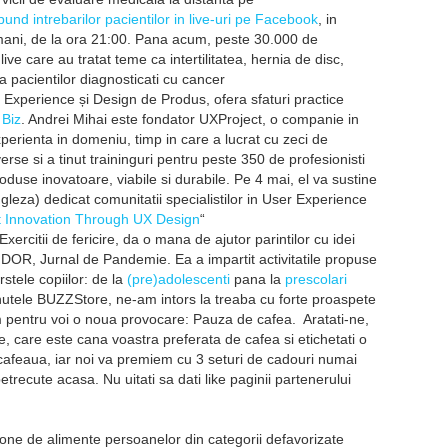
nd intrebarilor pacientilor in live-uri pe Facebook
, in
mani, de la ora 21:00. Pana acum, peste 30.000 de
ive care au tratat teme ca intertilitatea, hernia de disc,
ia pacientilor diagnosticati cu cancer
r Experience și Design de Produs, ofera sfaturi practice
 Biz
. Andrei Mihai este fondator UXProject, o companie in
xperienta in domeniu, timp in care a lucrat cu zeci de
rse si a tinut traininguri pentru peste 350 de profesionisti
oduse inovatoare, viabile si durabile. Pe 4 mai, el va sustine
gleza) dedicat comunitatii specialistilor in User Experience
 Innovation Through UX Design
“
xercitii de fericire, da o mana de ajutor parintilor cu idei
 DOR, Jurnal de Pandemie. Ea a impartit activitatile propuse
stele copiilor: de la
(pre)adolescenti
pana la
prescolari
inutele BUZZStore, ne-am intors la treaba cu forte proaspete
 pentru voi o noua provocare: Pauza de cafea. Aratati-ne,
, care este cana voastra preferata de cafea si etichetati o
 cafeaua, iar noi va premiem cu 3 seturi de cadouri numai
trecute acasa. Nu uitati sa dati like paginii partenerului
ne de alimente persoanelor din categorii defavorizate