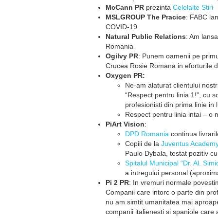
McCann PR
prezinta
Celelalte Stiri
MSLGROUP The Pracice
: FABC la
COVID-19
Natural Public Relations
: Am lans
Romania
Ogilvy PR
: Punem oamenii pe primu
Crucea Rosie Romana in eforturile d
Oxygen PR:
Ne-am alaturat clientului nost
“Respect pentru linia 1!”, cu 
profesionisti din prima linie in
Respect pentru linia intai – o 
PiArt Vision
:
DPD Romania
continua livrari
Copiii de la
Juventus Academy
Paulo Dybala, testat pozitiv 
Spitalul Municipal “Dr. Al. Sim
a intregului personal (aproxi
Pi 2 PR
: In vremuri normale povesti
Companii care intorc o parte din prof
nu am simtit umanitatea mai aproape
companii italienesti si spaniole care