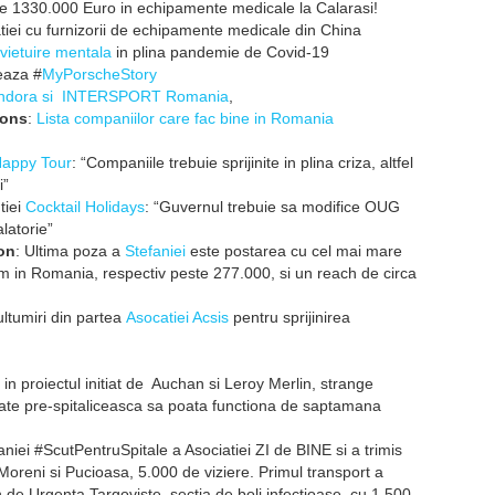
de 1330.000 Euro in echipamente medicale la Calarasi!
latiei cu furnizorii de echipamente medicale din China
vietuire mentala
in plina pandemie de Covid-19
eaza #
MyPorscheStory
ndora si
INTERSPORT Romania
,
ions
:
Lista companiilor care fac bine in Romania
appy Tour
: “Companiile trebuie sprijinite in plina criza, altfel
i”
tiei
Cocktail Holidays
: “Guvernul trebuie sa modifice OUG
latorie”
on
: Ultima poza a
Stefaniei
este postarea cu cel mai mare
ram in Romania, respectiv peste 277.000, si un reach de circa
ltumiri din partea
Asocatiei Acsis
pentru sprijinirea
 in proiectul initiat de Auchan si Leroy Merlin, strange
tate pre-spitaliceasca sa poata functiona de saptamana
niei #ScutPentruSpitale a Asociatiei ZI de BINE si a trimis
 Moreni si Pucioasa, 5.000 de viziere. Primul transport a
n de Urgenta Targoviste, sectia de boli infectioase, cu 1.500