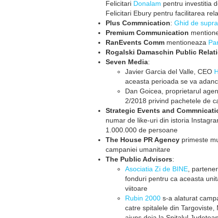
Felicitari
Donalam
pentru investitia 
Felicitari Ebury pentru facilitarea re
Plus Commnication
:
Ghid de supra
Premium Communication
mention
RanEvents Comm
mentioneaza
Pa
Rogalski Damaschin Public Relat
Seven Media
:
Javier Garcia del Valle, CEO
H
aceasta perioada se va adanc
Dan Goicea, proprietarul agen
2/2018 privind pachetele de ca
Strategic Events and Commnicati
numar de like-uri din istoria Instag
1.000.000 de persoane
The House PR Agency
primeste mu
campaniei umanitare
The Public Advisors
:
Asociatia Zi de BINE
, partener
fonduri pentru ca aceasta uni
viitoare
Rubin 2000
s-a alaturat campa
catre spitalele din Targoviste,
ajuns deja la Spitalul Judetea