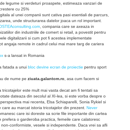
de legume si verdeturi proaspete, estimeaza vanzari de
 crestere cu 25%
itala al unei companii sunt cativa pasi esentiali de parcurs,
itizarea, unde structurarea datelor joaca un rol important.
OSTEAconsulting.com
, compania care se axeaza in
izatiilor din industriile de comert si retail, a povestit pentru
ele digitalizarii si cum pot fi acestea implementate
ot angaja remote in cadrul celui mai mare targ de cariera
ox
s-a lansat in Romania
ga fatada a unui
bloc devine ecran de proiectie
pentru sport
 sau de nume pe
ziuata.galantom.ro
, asa cum facem si
ia tricotajelor este mult mai vasta decat am fi tentati sa
otate dateaza din secolul al XI-lea, si este vorba despre o
perspectiva mai recenta, Elsa Schiaparelli, Sonia Rykiel si
are au marcat istoria tricotajelor din prezent.
Never
omanesc care isi doreste sa scrie file importante din cartea
re prefera o garderoba practica, femeile care calatoresc
e, non-conformiste, vesele si independente. Daca vrei sa afli