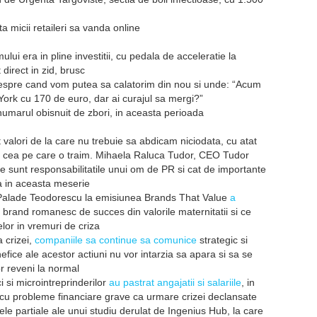
a micii retaileri sa vanda online
mului era in pline investitii, cu pedala de acceleratie la
direct in zid, brusc
espre cand vom putea sa calatorim din nou si unde: “Acum
York cu 170 de euro, dar ai curajul sa mergi?”
umarul obisnuit de zbori, in aceasta perioada
 valori de la care nu trebuie sa abdicam niciodata, cu atat
ca cea pe care o traim. Mihaela Raluca Tudor, CEO Tudor
e sunt responsabilitatile unui om de PR si cat de importante
ea in aceasta meserie
i Palade Teodorescu la emisiunea Brands That Value
a
brand romanesc de succes din valorile maternitatii si ce
lor in vremuri de criza
 crizei,
companiile sa continue sa comunice
strategic si
nefice ale acestor actiuni nu vor intarzia sa apara si sa se
or reveni la normal
i si microintreprinderilor
au pastrat angajatii si salariile
, in
a cu probleme financiare grave ca urmare crizei declansate
ele partiale ale unui studiu derulat de Ingenius Hub, la care