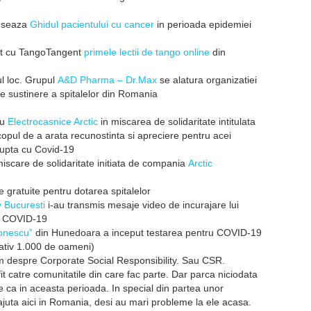
nseaza
Ghidul pacientului cu cancer
in perioada epidemiei
at cu TangoTangent
primele lectii de tango online
din
l loc. Grupul
A&D Pharma – Dr.Max
se alatura organizatiei
e sustinere a spitalelor din Romania
ru
Electrocasnice Arctic
in miscarea de solidaritate intitulata
scopul de a arata recunostinta si apreciere pentru acei
 lupta cu Covid-19
miscare de solidaritate initiata de compania
Arctic
le gratuite pentru dotarea spitalelor
 Bucuresti
i-au transmis mesaje video de incurajare lui
cu COVID-19
ionescu”
din Hunedoara a inceput testarea pentru COVID-19
mativ 1.000 de oameni)
m despre Corporate Social Responsibility. Sau CSR.
it catre comunitatile din care fac parte. Dar parca niciodata
 ca in aceasta perioada. In special din partea unor
 ajuta aici in Romania, desi au mari probleme la ele acasa.