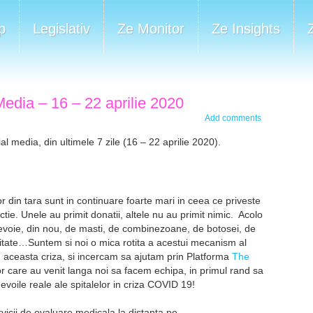
p
Legislativ
Ze Monitor
Ze Insights
edia – 16 – 22 aprilie 2020
Add comments
al media, din ultimele 7 zile (16 – 22 aprilie 2020).
lor din tara sunt in continuare foarte mari in ceea ce priveste
tie. Unele au primit donatii, altele nu au primit nimic. Acolo
nevoie, din nou, de masti, de combinezoane, de botosei, de
itate…Suntem si noi o mica rotita a acestui mecanism al
 in aceasta criza, si incercam sa ajutam prin Platforma
The
or care au venit langa noi sa facem echipa, in primul rand sa
voile reale ale spitalelor in criza COVID 19!
rvicii de evaluare medicala la distanta pe