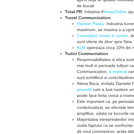
de bucati
Total PR
: Initiativa #
VreauOnline
ajut
Travel Communication
:
Razvan Pascu
: Industria turis
maximum, iar masina s-a oprit 
Consultant roman in turism
, d
sunt oferte de zbor spre New 
KLM
opereaza circa 10% din n
Tudor Communiation
:
Responsabilitatea si etica sunt
mai mult in perioade tulburi 
Communication,
a explicat
car
sunt echilibrul si corectitudin
Atena Boca, invitata Daniele
povestit
cum a luat nastere un 
poate face forta civica a mame
Este important ca, pe perioada
contextualizat, iar efectele be
amplifice, odata ce lucrurile v
Majoritatea intreprinderilor mic
ciuda faptului ca se confrunt
de noul coronavirus, arata dat