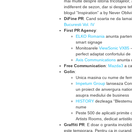
mai multe despre istoria tricotajelor,
indiferent de sezon, dar si despre teh
blogul ”Inspiration” a by Never Oblivio
DiFine PR
: Cand soarta ne da lamai,
Bucuresti Vol. IV
First PR Agency
:
ELKO Romania
anunta partene
smart signage
Monitoarele
ViewSonic VX85
–
perfect adaptat confortului de
Axis Communications
anunta d
Free Communication
:
Mazda3
a ca
Golin
:
Unica masina cu nume de fe
Impetum Group
lanseaza Conf
un proiect de anvergura nation
asupra mediului de business
HISTORY
dezleaga “Blestemul
nume
Peste 500 de aplicatii primite
Artists Rooms, dedicat artistil
Graffiti PR
: E doar o granita invizib
este temporara. Pentru ca in curand, 