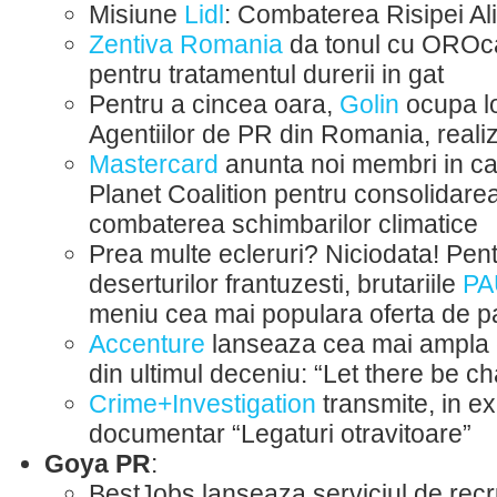
Misiune
Lidl
: Combaterea Risipei Al
Zentiva Romania
da tonul cu OROca
pentru tratamentul durerii in gat
Pentru a cincea oara,
Golin
ocupa lo
Agentiilor de PR din Romania, reali
Mastercard
anunta noi membri in ca
Planet Coalition pentru consolidarea 
combaterea schimbarilor climatice
Prea multe ecleruri? Niciodata! Pentr
deserturilor frantuzesti, brutariile
PA
meniu cea mai populara oferta de 
Accenture
lanseaza cea mai ampla
din ultimul deceniu: “Let there be c
Crime+Investigation
transmite, in exc
documentar “Legaturi otravitoare”
Goya PR
:
BestJobs lanseaza serviciul de rec