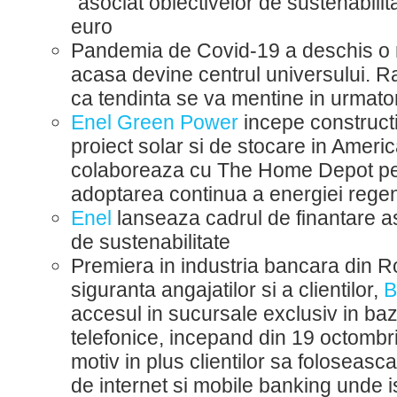
“asociat obiectivelor de sustenabilit
euro
Pandemia de Covid-19 a deschis o n
acasa devine centrul universului. R
ca tendinta se va mentine in urmato
Enel Green Power
incepe constructi
proiect solar si de stocare in Ameri
colaboreaza cu The Home Depot pen
adoptarea continua a energiei rege
Enel
lanseaza cadrul de finantare as
de sustenabilitate
Premiera in industria bancara din 
siguranta angajatilor si a clientilor,
accesul in sucursale exclusiv in ba
telefonice, incepand din 19 octombr
motiv in plus clientilor sa foloseas
de internet si mobile banking unde i