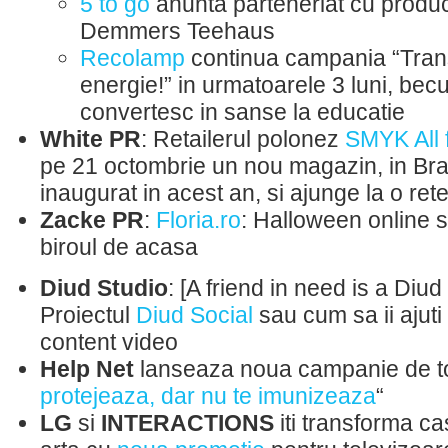
5 to go
anunta parteneriat cu produc
Demmers Teehaus
Recolamp
continua campania “Trans
energie!” in urmatoarele 3 luni, becu
convertesc in sanse la educatie
White PR
: Retailerul polonez
SMYK All 
pe 21 octombrie un nou magazin, in Bras
inaugurat in acest an, si ajunge la o r
Zacke PR
:
Floria.ro
: Halloween online s
biroul de acasa
Diud Studio
: [A friend in need is a Diud
Proiectul
Diud Social
sau cum sa ii ajuti 
content video
Help Net
lanseaza noua campanie de t
protejeaza, dar nu te imunizeaza
“
LG
si
INTERACTIONS
iti transforma ca