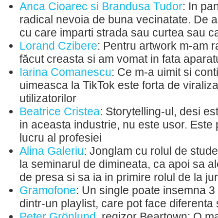
Anca Cioarec si Brandusa Tudor
: In pa
radical nevoia de buna vecinatate. De 
cu care imparti strada sau curtea sau ca
Lorand Czibere
: Pentru artwork m-am r
făcut creasta si am vomat in fata aparat
Iarina Comanescu
: Ce m-a uimit si con
uimeasca la TikTok este forta de viraliz
utilizatorilor
Beatrice Cristea
: Storytelling-ul, desi e
in aceasta industrie, nu este usor. Este p
lucru al profesiei
Alina Galeriu
: Jonglam cu rolul de stud
la seminarul de dimineata, ca apoi sa al
de presa si sa ia in primire rolul de la jur
Gramofone
: Un single poate insemna 3
dintr-un playlist, care pot face diferenta
Peter Grönlund,
regizor Beartown: O m