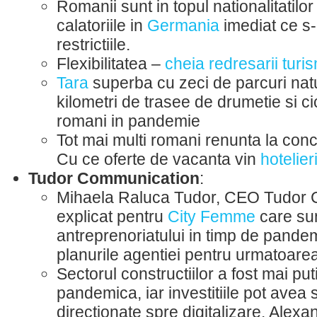
Romanii sunt in topul nationalitatilor
calatoriile in
Germania
imediat ce s-
restrictiile.
Flexibilitatea –
cheia redresarii turi
Tara
superba cu zeci de parcuri natu
kilometri de trasee de drumetie si cic
romani in pandemie
Tot mai multi romani renunta la con
Cu ce oferte de vacanta vin
hotelie
Tudor Communication
:
Mihaela Raluca Tudor, CEO Tudor 
explicat pentru
City Femme
care sun
antreprenoriatului in timp de pandem
planurile agentiei pentru urmatoare
Sectorul constructiilor a fost mai put
pandemica, iar investitiile pot avea
directionate spre digitalizare. Alex