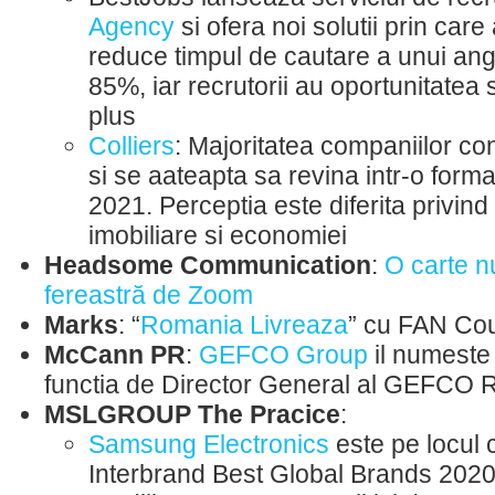
Agency
si ofera noi solutii prin care
reduce timpul de cautare a unui ang
85%, iar recrutorii au oportunitatea s
plus
Colliers
: Majoritatea companiilor co
si se aateapta sa revina intr-o form
2021. Perceptia este diferita privind
imobiliare si economiei
Headsome Communication
:
O carte n
fereastră de Zoom
Marks
: “
Romania Livreaza
” cu FAN Cou
McCann PR
:
GEFCO Group
il numeste
functia de Director General al GEFCO
MSLGROUP The Pracice
:
Samsung Electronics
este pe locul 
Interbrand Best Global Brands 202