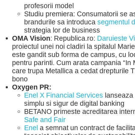
profesorii model
Studiu premiera: Consumatorii se a
brandurile sa introduca
segmentul d
strategia lor de business
OMA Vision
: Republica.ro:
Daruieste V
proiectul unei noi cladiri la spitalul Mar
este gandit sub forma de campus, cu lo
pentru parinti. Cum arata campania “In
care trupa Metallica a cedat drepturile
bono
Oxygen PR:
Enel X Financial Services
lanseaza 
simplu si sigur de digital banking
BETANO primeste acreditarea inter
Safe and Fair
Enel
a semnat un contract de facilita