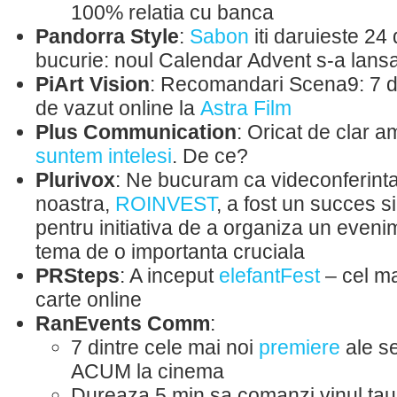
100% relatia cu banca
Pandorra Style
:
Sabon
iti daruieste 24
bucurie: noul Calendar Advent s-a lansa
PiArt Vision
: Recomandari Scena9: 7 d
de vazut online la
Astra Film
Plus Communication
: Oricat de clar a
suntem intelesi
. De ce?
Plurivox
: Ne bucuram ca videconferint
noastra,
ROINVEST
, a fost un succes si 
pentru initiativa de a organiza un even
tema de o importanta cruciala
PRSteps
: A inceput
elefantFest
– cel ma
carte online
RanEvents Comm
:
7 dintre cele mai noi
premiere
ale se
ACUM la cinema
Dureaza 5 min sa comanzi vinul tau 