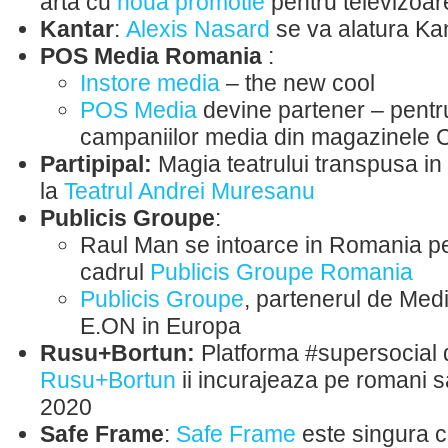
arta cu
noua promotie
pentru televizoa
Kantar
:
Alexis Nasard
se va alatura Kan
POS Media Romania
:
Instore media
– the new cool
POS Media
devine partener – pent
campaniilor media din magazinele 
Partipipal:
Magia teatrului transpusa i
la
Teatrul Andrei Muresanu
Publicis Groupe
:
Raul Man se intoarce in Romania pe
cadrul
Publicis Groupe Romania
Publicis Groupe
, partenerul de Med
E.ON in Europa
Rusu+Bortun:
Platforma #supersocial 
Rusu+Bortun
ii incurajeaza pe romani s
2020
Safe Frame
:
Safe Frame
este singura 