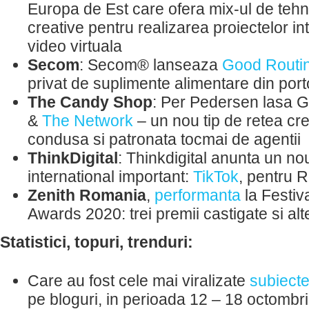
Europa de Est care ofera mix-ul de tehno
creative pentru realizarea proiectelor i
video virtuala
Secom
: Secom® lanseaza
Good Routi
privat de suplimente alimentare din port
The Candy Shop
: Per Pedersen lasa G
&
The Network
– un nou tip de retea cre
condusa si patronata tocmai de agentii
ThinkDigital
: Thinkdigital anunta un no
international important:
TikTok
, pentru 
Zenith Romania
,
performanta
la Festiv
Awards 2020: trei premii castigate si alt
Statistici, topuri, trenduri:
Care au fost cele mai viralizate
subiect
pe bloguri, in perioada 12 – 18 octombr