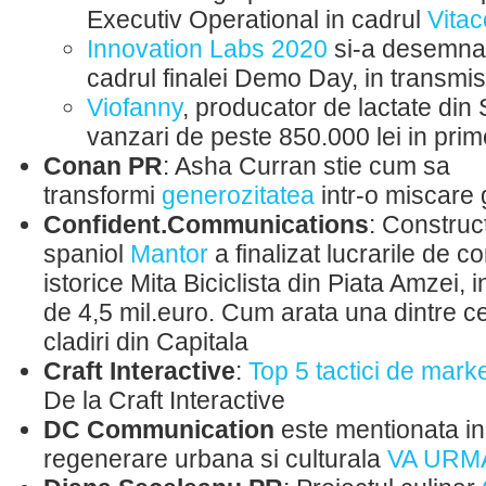
Executiv Operational in cadrul
Vitac
Innovation Labs 2020
si-a desemnat 
cadrul finalei Demo Day, in transmis
Viofanny
, producator de lactate din
vanzari de peste 850.000 lei in prim
Conan PR
: Asha Curran stie cum sa
transformi
generozitatea
intr-o miscare 
Confident.Communications
: Construc
spaniol
Mantor
a finalizat lucrarile de co
istorice Mita Biciclista din Piata Amzei, i
de 4,5 mil.euro. Cum arata una dintre c
cladiri din Capitala
Craft Interactive
:
Top 5 tactici de mark
De la Craft Interactive
DC Communication
este mentionata in
regenerare urbana si culturala
VA URM