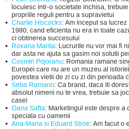
locuiesc intr-o societate inchisa, trebuie
propriile reguli pentru a supravietui
Charlie Hiscocks
: Am inceput sa lucrez i
1980, cand eficienta nu era in toate caz
ci obtinerea succesului
Roxana Marita
: Lucrurile nu vor mai fi n
dar asta ne ajuta sa gasim noi solutii pen
Cosmin Pojoranu
: Romania ramane sing
Europei care nu are un muzeu al istorie
povestea vietii de zi cu zi din perioada
Seba Romano
: Ca brand, daca iti dorest
absolut nimeni nu te vrea, trebuie sa joc
casei
Oana Safta
: Marketingul este despre a 
speciala cu oamenii
Ana-Maria si Eduard Stroe
: Am facut o 