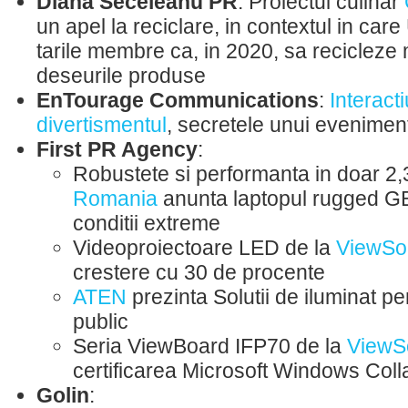
Diana Seceleanu PR
: Proiectul culinar
un apel la reciclare, in contextul in car
tarile membre ca, in 2020, sa reciclez
deseurile produse
EnTourage Communications
:
Interact
divertismentul
, secretele unui evenime
First PR Agency
:
Robustete si performanta in doar 2
Romania
anunta laptopul rugged G
conditii extreme
Videoproiectoare LED de la
ViewSo
crestere cu 30 de procente
ATEN
prezinta Solutii de iluminat p
public
Seria ViewBoard IFP70 de la
ViewS
certificarea Microsoft Windows Coll
Golin
: