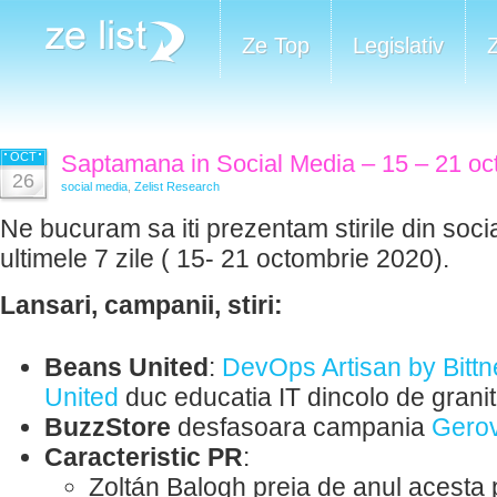
Ze Top
Legislativ
OCT
Saptamana in Social Media – 15 – 21 oc
26
social media
,
Zelist Research
Ne bucuram sa iti prezentam stirile din soci
ultimele 7 zile ( 15- 21 octombrie 2020).
Lansari, campanii, stiri:
Beans United
:
DevOps Artisan by Bittn
United
duc educatia IT dincolo de grani
BuzzStore
desfasoara campania
Gerov
Caracteristic PR
:
Zoltán Balogh preia de anul acesta p