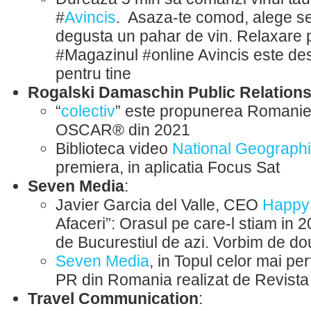
#
Avincis
. Asaza-te comod, alege ser
degusta un pahar de vin. Relaxare pl
#Magazinul #online Avincis este de
pentru tine
Rogalski Damaschin Public Relation
“
colectiv
” este propunerea Romaniei
OSCAR® din 2021
Biblioteca video
National Geograph
premiera, in aplicatia Focus Sat
Seven Media
:
Javier Garcia del Valle, CEO
Happy
Afaceri”: Orasul pe care-l stiam in 20
de Bucurestiul de azi. Vorbim de dou
Seven Media
, in Topul celor mai pe
PR din Romania realizat de Revista
Travel Communication
: