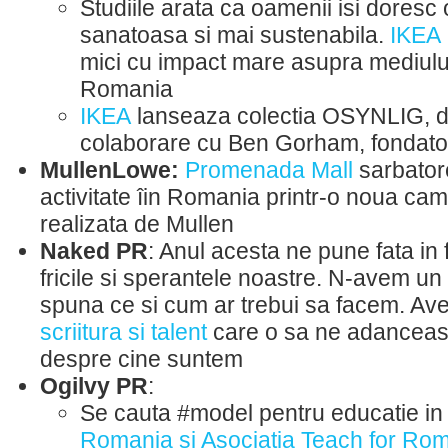
Studiile arata ca oamenii isi doresc 
sanatoasa si mai sustenabila.
IKEA
mici cu impact mare asupra mediului 
Romania
IKEA
lanseaza colectia OSYNLIG, de
colaborare cu Ben Gorham, fondato
MullenLowe:
Promenada Mall
sarbator
activitate îin Romania printr-o noua ca
realizata de Mullen
Naked PR
: Anul acesta ne pune fata in f
fricile si sperantele noastre. N-avem u
spuna ce si cum ar trebui sa facem. A
scriitura si talent
care o sa ne adanceas
despre cine suntem
Ogilvy PR
:
Se cauta #model pentru educatie i
Romania si Asociatia Teach for Ro