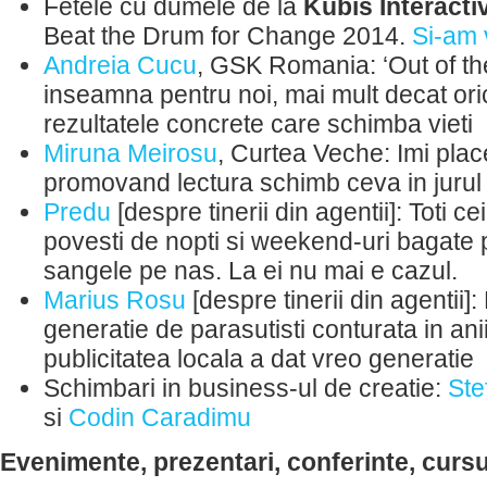
Fetele cu dumele de la
Kubis Interacti
Beat the Drum for Change 2014.
Si-am 
Andreia Cucu
, GSK Romania: ‘Out of th
inseamna pentru noi, mai mult decat ori
rezultatele concrete care schimba vieti
Miruna Meirosu
, Curtea Veche: Imi plac
promovand lectura schimb ceva in juru
Predu
[despre tinerii din agentii]: Toti c
povesti de nopti si weekend-uri bagate
sangele pe nas. La ei nu mai e cazul.
Marius Rosu
[despre tinerii din agentii]
generatie de parasutisti conturata in ani
publicitatea locala a dat vreo generatie
Schimbari in business-ul de creatie:
Ste
si
Codin Caradimu
Evenimente, prezentari, conferinte, cursu