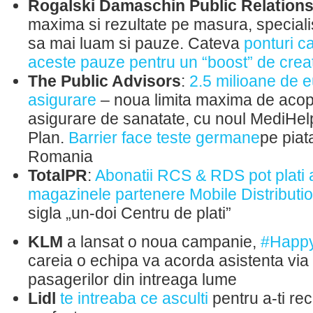
Rogalski Damaschin Public Relation
maxima si rezultate pe masura, special
sa mai luam si pauze. Cateva
ponturi c
aceste pauze pentru un “boost” de creat
The Public Advisors
:
2.5 milioane de 
asigurare
– noua limita maxima de acope
asigurare de sanatate, cu noul MediHel
Plan.
Barrier face teste germane
pe piat
Romania
TotalPR
:
Abonatii RCS & RDS pot plati a
magazinele partenere Mobile Distributi
sigla „un-doi Centru de plati”
KLM
a lansat o noua campanie,
#Happy
careia o echipa va acorda asistenta via
pasagerilor din intreaga lume
Lidl
te intreaba ce asculti
pentru a-ti r