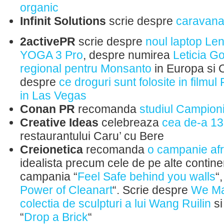
organic
Infinit Solutions
scrie despre
caravan
2activePR
scrie despre
noul laptop Len
YOGA 3 Pro
, despre numirea
Leticia G
regional pentru Monsanto
in Europa si O
despre
ce droguri sunt folosite in filmu
in Las Vegas
Conan PR
recomanda
studiul Campion
Creative Ideas
celebreaza
cea de-a 13
restaurantului Caru’ cu Bere
Creionetica
recomanda
o campanie af
idealista precum cele de pe alte continen
campania “
Feel Safe behind you walls
“
Power of Cleanart
“. Scrie despre
We Ma
colectia de sculpturi a lui Wang Ruilin
si
“
Drop a Brick
“