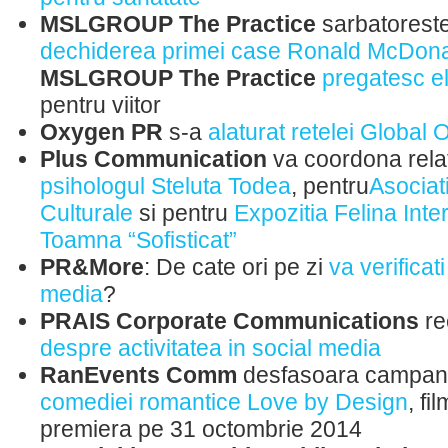
MSLGROUP The Practice
sarbatorest
dechiderea primei case Ronald McDon
MSLGROUP The Practice
pregatesc e
pentru viitor
Oxygen PR
s-a
alaturat retelei Globa
Plus Communication
va coordona relat
psihologul Steluta Todea
, pentru
Asociat
Culturale
si pentru
Expozitia Felina Inte
Toamna “Sofisticat”
PR&More
:
De cate ori pe zi
va verificat
media
?
PRAIS Corporate Communications
r
despre activitatea in social media
RanEvents Comm
desfasoara campani
comediei romantice Love by Design
, fi
premiera pe 31 octombrie 2014