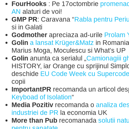
FourHooks
: Pe 17octombrie
promenad
AN
alaturi de voi!
GMP PR
: Caravana “
Rabla pentru Peri
si in Galati
Godmother
apreciaza ad-urile
Prolam
Golin
a lansat Krüger&Matz
in Romania p
Marius Moga, Moculescu si What’s UP
Golin
anunta ca serialul „
Camionagiii gh
HISTORY, iar Orange cu sprijinul Simp
deschide
EU Code Week cu Supercode
copii
ImportantPR
recomanda un articol desp
Keyboad of Isolation
“
Media Pozitiv
recomanda o
analiza des
industriei de PR
la economia UK
More than Pub
recomanada
solutii na
pentru sanatate