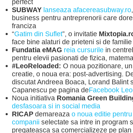
perfect
SUBWAY
lanseaza afacereasubway.ro
business pentru antreprenorii care dor
franciza
“
Gatim din Suflet
”, o invitatie
Mixtopia.
face bine alaturi de prieteni si de familie
Fundatia eMAG
reia cursurile
in centre
pentru elevii pasionati de fizica, matema
#LeoReloaded:
O noua pozitionare, un
creatie, o noua era: post-advertising. D
discutat Andreea Boaca, Lorand Balint 
Capanescu pe pagina de
Facebook Leo 
Noua initiativa
Romania Green Buildin
desfasoara si in social media
RICAP
demareaza
o noua editie pentru
companii
selectate sa intre in program s
pregateasca sa comercializeze pe plan 