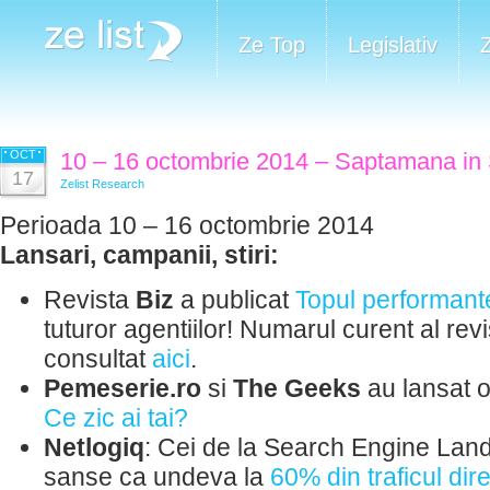
Ze Top
Legislativ
OCT
10 – 16 octombrie 2014 – Saptamana in 
17
Zelist Research
Perioada 10 – 16 octombrie 2014
Lansari, campanii, stiri:
Revista
Biz
a publicat
Topul performant
tuturor agentiilor! Numarul curent al revi
consultat
aici
.
Pemeserie.ro
si
The Geeks
au lansat 
Ce zic ai tai?
Netlogiq
: Cei de la Search Engine Land
sanse ca undeva la
60% din traficul dire