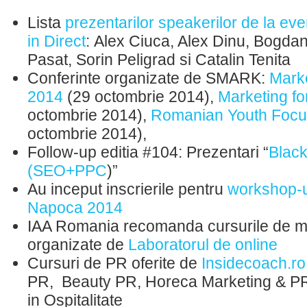
Lista
prezentarilor speakerilor de la ev
in Direct
: Alex Ciuca, Alex Dinu, Bogda
Pasat, Sorin Peligrad si Catalin Tenita
Conferinte organizate de SMARK:
Mark
2014
(29 octombrie 2014),
Marketing f
octombrie 2014),
Romanian Youth Focu
octombrie 2014),
Follow-up editia #104: Prezentari “
Black
(SEO+PPC
)”
Au inceput inscrierile pentru
workshop-u
Napoca 2014
IAA Romania recomanda cursurile de ma
organizate de
Laboratorul de online
Cursuri de PR oferite de
Insidecoach.ro
PR, Beauty PR, Horeca Marketing & PR
in Ospitalitate