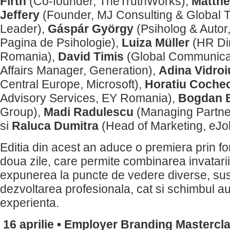
Firth
(Co-founder, TheTruthWorks),
Matth
Jeffery
(Founder, MJ Consulting & Global Ta
Leader),
Gáspár György
(Psiholog & Autor
Pagina de Psihologie),
Luiza Müller
(HR Dir
Romania),
David Timis
(Global Communicat
Affairs Manager, Generation),
Adina Vidroi
Central Europe, Microsoft),
Horatiu Cochec
Advisory Services, EY Romania),
Bogdan 
Group),
Madi Radulescu
(Managing Partne
si
Raluca Dumitra
(Head of Marketing, eJo
Editia din acest an aduce o premiera prin fo
doua zile, care permite combinarea invatari
expunerea la puncte de vedere diverse, sus
dezvoltarea profesionala, cat si schimbul au
experienta.
16 aprilie • Employer Branding Mastercl