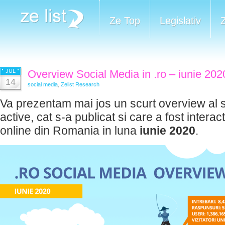
Ze Top
Legislativ
JUL
Overview Social Media in .ro – iunie 202
14
social media
,
Zelist Research
Va prezentam mai jos un scurt overview al si
active, cat s-a publicat si care a fost interac
online din Romania in luna
iunie 2020
.