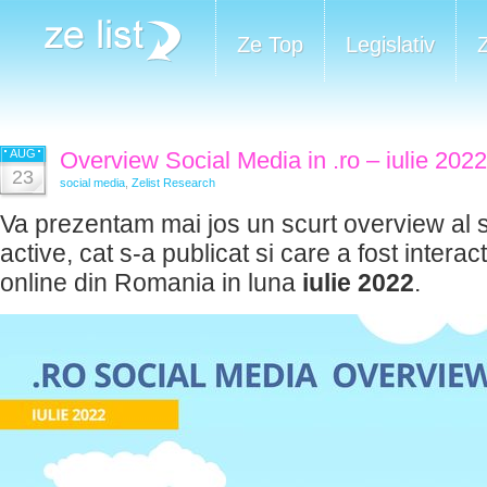
Ze Top
Legislativ
AUG
Overview Social Media in .ro – iulie 2022​​
23
social media
,
Zelist Research
Va prezentam mai jos un scurt overview al si
active, cat s-a publicat si care a fost interac
online din Romania in luna
iulie 2022
.