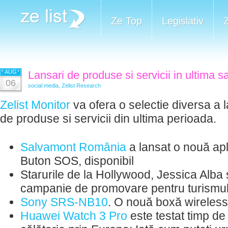
Ze Top
Legislativ
AUG
Lansari de produse si servicii in ultima 
06
social media
,
Zelist Research
Zelist Monitor
va ofera o selectie diversa a l
de produse si servicii din ultima perioada.
Salvamont România
a lansat o nouă apli
Buton SOS, disponibil
Starurile de la Hollywood, Jessica Alba 
campanie de promovare pentru turismu
Sony SRS-NB10
. O nouă boxă wireless
Huawei Watch 3 Pro
este testat timp de 