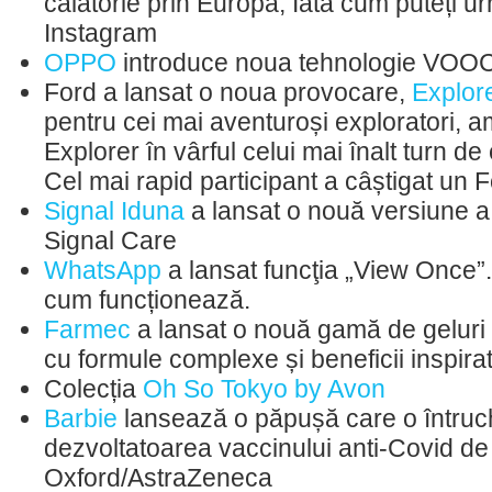
călătorie prin Europa; Iată cum puteți u
Instagram
OPPO
introduce noua tehnologie VOO
Ford a lansat o noua provocare,
Explor
pentru cei mai aventuroși exploratori,
Explorer în vârful celui mai înalt turn d
Cel mai rapid participant a câștigat un 
Signal Iduna
a lansat o nouă versiune a 
Signal Care
WhatsApp
a lansat funcţia „View Once”.
cum funcționează.
Farmec
a lansat o nouă gamă de geluri 
cu formule complexe și beneficii inspira
Colecția
Oh So Tokyo by Avon
Barbie
lansează o păpușă care o întruc
dezvoltatoarea vaccinului anti-Covid de
Oxford/AstraZeneca