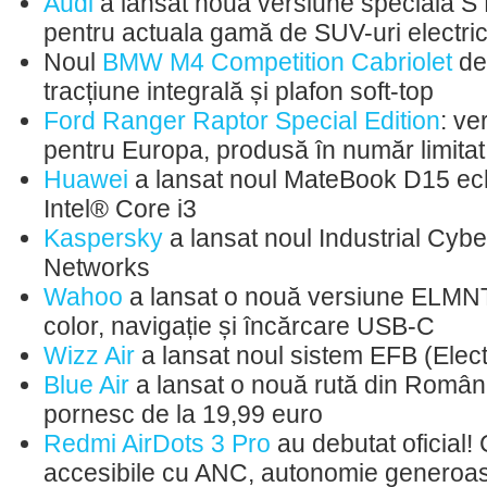
Audi
a lansat noua versiune specială S 
pentru actuala gamă de SUV-uri electric
Noul
BMW M4 Competition Cabriolet
de
tracțiune integrală și plafon soft-top
Ford Ranger Raptor Special Edition
: ve
pentru Europa, produsă în număr limitat
Huawei
a lansat noul MateBook D15 ech
Intel® Core i3
Kaspersky
a lansat noul Industrial Cybe
Networks
Wahoo
a lansat o nouă versiune ELMNT
color, navigație și încărcare USB-C
Wizz Air
a lansat noul sistem EFB (Elect
Blue Air
a lansat o nouă rută din România
pornesc de la 19,99 euro
Redmi AirDots 3 Pro
au debutat oficial! 
accesibile cu ANC, autonomie generoas