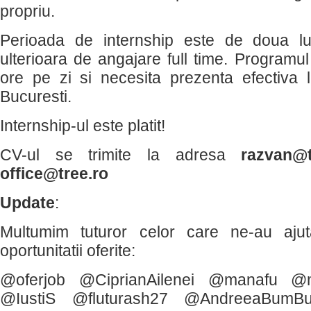
propriu.
Perioada de internship este de doua lun
ulterioara de angajare full time. Programu
ore pe zi si necesita prezenta efectiva 
Bucuresti.
Internship-ul este platit!
CV-ul se trimite la adresa
razvan@t
office@tree.ro
Update
:
Multumim tuturor celor care ne-au aju
oportunitatii oferite:
@oferjob @CiprianAilenei @manafu @m
@IustiS @fluturash27 @AndreeaBum