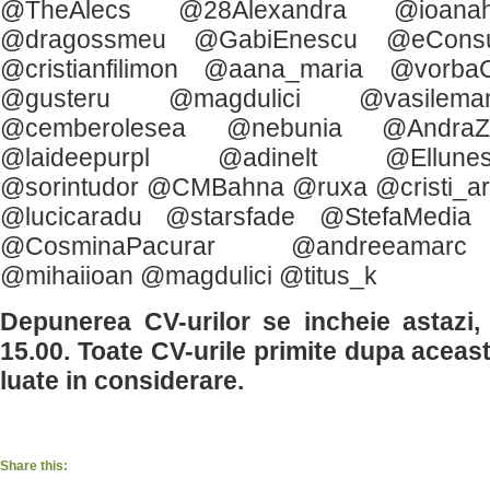
@TheAlecs @28Alexandra @ioana
@dragossmeu @GabiEnescu @eConsult
@cristianfilimon @aana_maria @vorbaC
@gusteru @magdulici @vasilem
@cemberolesea @nebunia @AndraZa
@laideepurpl @adinelt @Ellun
@sorintudor @CMBahna @ruxa @cristi_ar
@lucicaradu @starsfade @StefaMedia
@CosminaPacurar @andreeamarc
@mihaiioan @magdulici @titus_k
Depunerea CV-urilor se incheie astazi, 
15.00. Toate CV-urile primite dupa aceast
luate in considerare.
Share this: