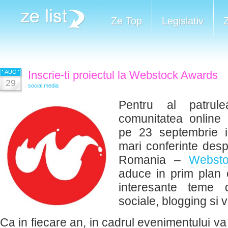
Ze Top
Legislativ
AUG
Inscrie-ti proiectul la Webstock Awards
29
social media
Pentru al patrule
comunitatea online 
pe 23 septembrie i
mari conferinte desp
Romania –
Webst
aduce in prim plan 
interesante teme d
sociale, blogging si v
Ca in fiecare an, in cadrul evenimentului v