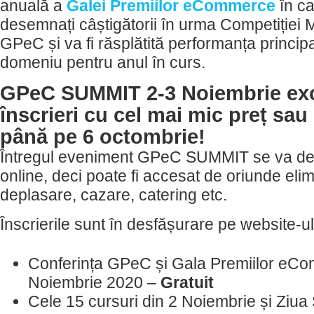
anuală a
Galei Premiilor eCommerce
în ca
desemnați câștigătorii în urma Competiției 
GPeC și va fi răsplătită performanța princip
domeniu pentru anul în curs.
GPeC SUMMIT 2-3 Noiembrie excl
înscrieri cu cel mai mic preț sau 
până pe 6 octombrie!
Întregul eveniment GPeC SUMMIT se va des
online, deci poate fi accesat de oriunde eli
deplasare, cazare, catering etc.
Înscrierile sunt în desfășurare pe website-u
Conferința GPeC și Gala Premiilor eC
Noiembrie 2020 –
Gratuit
Cele 15 cursuri din 2 Noiembrie și Ziua