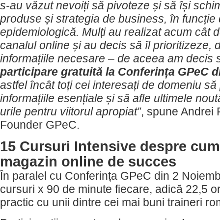
s-au văzut nevoiți să pivoteze și să își sc
produse și strategia de business, în funcție 
epidemiologică. Mulți au realizat acum cât 
canalul online și au decis să îl prioritizeze, d
informațiile necesare – de aceea am decis
participare gratuită la Conferința GPeC 
astfel încât toți cei interesați de domeniu s
informațiile esențiale și să afle ultimele nou
urile pentru viitorul apropiat”
, spune Andrei
Founder GPeC.
15 Cursuri Intensive despre cum
magazin online de succes
În paralel cu Conferința GPeC din 2 Noiembr
cursuri x 90 de minute fiecare, adică 22,5 o
practic cu unii dintre cei mai buni traineri ro