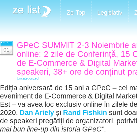
Ze Top
Legislativ
GPeC SUMMIT 2-3 Noiembrie are
OCT
01
online: 2 zile de Conferință, 15 
de E-Commerce & Digital Market
speakeri, 38+ ore de conținut pr
Uncategorized
Ediția aniversară de 15 ani a GPeC – cel ma
eveniment de E-Commerce & Digital Market
Est – va avea loc exclusiv online în zilele d
2020.
Dan Ariely
și
Rand Fishkin
sunt doar
de speakeri pregătiți de organizatori, potriv
mai bun line-up din istoria GPeC”
.