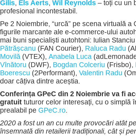
Gilis
,
Els Aerts
,
Wil Reynolds
– toți cu un
profesional incontestabil.
Pe 2 Noiembrie, “urcă” pe scena virtuală
figurile marcante ale e-commerce-ului autoht
mai buni specialiști autohtoni: Iulian Stanc
Pătrășcanu
(FAN Courier),
Raluca Radu
(A
Movilă
(VTEX),
Anabela Luca
(adLemonade
Vînătoru
(DWF),
Bogdan Colceriu
(Frisbo),
Boerescu
(2Performant),
Valentin Radu
(Om
doar câțiva dintre aceștia.
Conferința GPeC din 2 Noiembrie va fi ac
gratuit
tuturor celor interesați, cu o simplă î
prealabil pe
GPeC.ro
.
2020 a fost un an cu multe provocări atât pe
însemnată din retailerii tradiționali, cât și p