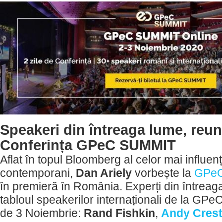
Speakeri din întreaga lume, reuni
Conferința GPeC SUMMIT
Aflat în topul Bloomberg al celor mai influenț
contemporani,
Dan Ariely
vorbește la
GPeC
în premieră în România. Experți din întrea
tabloul speakerilor internaționali de la GP
de 3 Noiembrie:
Rand Fishkin
,
Andy Cres