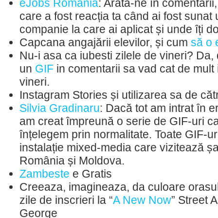
eJobs Romania
: Arată-ne în comentarii,
care a fost reacția ta când ai fost sunat
companie la care ai aplicat și unde îți do
Capcana angajării elevilor, și cum
să o e
Nu-i asa ca iubesti zilele de vineri? Da, 
un
GIF
in comentarii sa vad cat de mult i
vineri.
Instagram Stories și utilizarea sa de că
Silvia Gradinaru
: Dacă tot am intrat în 
am creat împreună o serie de GIF-uri c
înțelegem prin normalitate. Toate GIF-uri
instalație mixed-media care vizitează șap
România și Moldova.
Zambeste
e Gratis
Creeaza, imagineaza, da culoare orasulu
zile de inscrieri la “
A New Now
” Street 
George