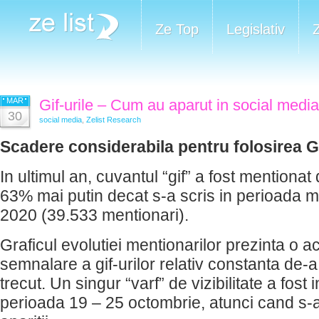
Ze Top
Legislativ
MAR
Gif-urile – Cum au aparut in social media,
30
social media
,
Zelist Research
Scadere considerabila pentru folosirea GI
In ultimul an, cuvantul “gif” a fost mentionat
63% mai putin decat s-a scris in perioada m
2020 (39.533 mentionari).
Graficul evolutiei mentionarilor prezinta o ac
semnalare a gif-urilor relativ constanta de-a
trecut. Un singur “varf” de vizibilitate a fost i
perioada 19 – 25 octombrie, atunci cand s-