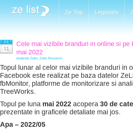
Ze Top
Legislativ
JUL
Cele mai vizibile branduri in online si p
11
mai 2022
Analizele Zelist
,
Zelist Research
Topul lunar al celor mai vizibile branduri in o
Facebook este realizat pe baza datelor ZeLi
fbMonitor, platforme de monitorizare si anal
TreeWorks.
Topul pe luna
mai 2022
acopera
30 de cate
prezentate in graficele detaliate mai jos.
Apa – 2022/05