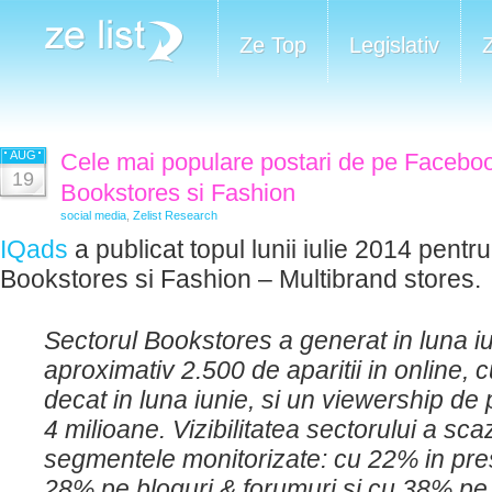
Ze Top
Legislativ
AUG
Cele mai populare postari de pe Faceboo
19
Bookstores si Fashion
social media
,
Zelist Research
IQads
a publicat topul lunii iulie 2014 pent
Bookstores si Fashion – Multibrand stores.
Sectorul Bookstores a generat in luna iu
aproximativ 2.500 de aparitii in online,
decat in luna iunie, si un viewership de
4 milioane. Vizibilitatea sectorului a sca
segmentele monitorizate: cu 22% in pre
28% pe bloguri & forumuri si cu 38% pe 