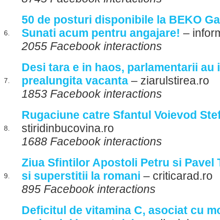
50 de posturi disponibile la BEKO Gae
Sunati acum pentru angajare!
– infor
6.
2055 Facebook interactions
Desi tara e in haos, parlamentarii au i
prealungita vacanta
– ziarulstirea.ro
7.
1853 Facebook interactions
Rugaciune catre Sfantul Voievod Ste
stiridinbucovina.ro
8.
1688 Facebook interactions
Ziua Sfintilor Apostoli Petru si Pavel T
si superstitii la romani
– criticarad.ro
9.
895 Facebook interactions
Deficitul de vitamina C, asociat cu mo