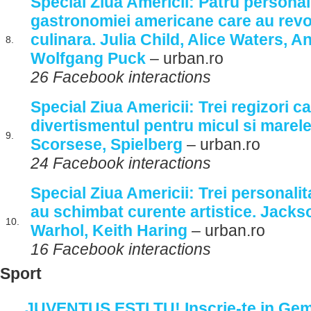
Special Ziua Americii: Patru personali
gastronomiei americane care au revol
culinara. Julia Child, Alice Waters, 
8.
Wolfgang Puck
– urban.ro
26 Facebook interactions
Special Ziua Americii: Trei regizori c
divertismentul pentru micul si marele
9.
Scorsese, Spielberg
– urban.ro
24 Facebook interactions
Special Ziua Americii: Trei personalita
au schimbat curente artistice. Jacks
10.
Warhol, Keith Haring
– urban.ro
16 Facebook interactions
Sport
JUVENTUS ESTI TU! Inscrie-te in Gemi