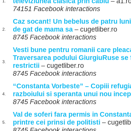
televiziunea clasica prin cablu
– a1.r
1.
74151 Facebook interactions
Caz socant! Un bebelus de patru luni,
de gat de mama sa
– cugetliber.ro
2.
8745 Facebook interactions
Vesti bune pentru romanii care pleac
Traversarea podului GiurgiuRuse se 
3.
restrictii
– cugetliber.ro
8745 Facebook interactions
“Constanta Vorbeste” – Copiii refugia
razboiului si speranta unui nou ince
4.
8745 Facebook interactions
Val de soferi fara permis in Constanta
printre cei prinsi de politisti
– cugetlib
5.
8745 Facebook interactions