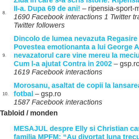
Ziua in care s-a scris istorie: Ripensi
II-a. Dupa 69 de ani!
– ripensia-sport-
8.
1690 Facebook interactions 1 Twitter t
Twitter followers
Dincolo de lumea nevazuta Regasire 
Povestea emotionanta a lui George A
nevazatorul care vine mereu la meciu
9.
Cum l-a ajutat Contra in 2002
– gsp.r
1619 Facebook interactions
Morosanu, asaltat de copii la lansare
fotbal
– gsp.ro
10.
1587 Facebook interactions
Tabloid / monden
MESAJUL despre Elly si Christian car
familia MPFM: “Au divortat luna trec