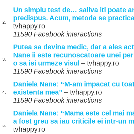
Un simplu test de… saliva iti poate ara
predispus. Acum, metoda se practica
2.
tvhappy.ro
11590 Facebook interactions
Putea sa devina medic, dar a ales act
Nane ii este recunoscatoare unei per
3.
o sa isi urmeze visul
– tvhappy.ro
11590 Facebook interactions
Daniela Nane: “M-am impacat cu toat
existenta mea”
– tvhappy.ro
4.
11590 Facebook interactions
Daniela Nane: “Mama este cel mai mar
a fost greu sa iau criticile ei intr-un
5.
tvhappy.ro