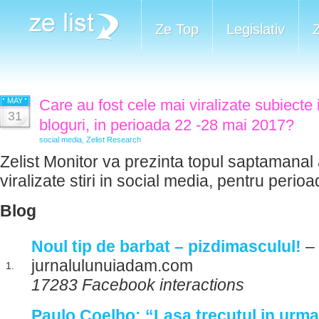
Ze Top
Legislativ
MAY
Care au fost cele mai viralizate subiecte 
31
bloguri, in perioada 22 -28 mai 2017?
social media
,
Zelist Research
Zelist Monitor va prezinta topul saptamanal 
viralizate stiri in social media, pentru peri
Blog
Noul tip de barbat – pizdimasculul!
–
jurnalulunuiadam.com
1.
17283 Facebook interactions
Paulo Coelho: “Lasa trecutul in urma