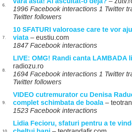
vara asta! Ai ascultat-o deja?
– zutv.r
6.
1996 Facebook interactions 1 Twitter t
Twitter followers
10 SFATURI valoroase care te vor aju
viata
– eustiu.com
7.
1847 Facebook interactions
LIVE: OMG! Randi canta LAMBADA liv
radiozu.ro
8.
1694 Facebook interactions 1 Twitter t
Twitter followers
VIDEO cutremurator cu Denisa Raducu
complet schimbata de boala
– teotran
9.
1523 Facebook interactions
Lidia Fecioru, sfaturi pentru a te vind
cheltui bani
– teotrandafir.com
10.