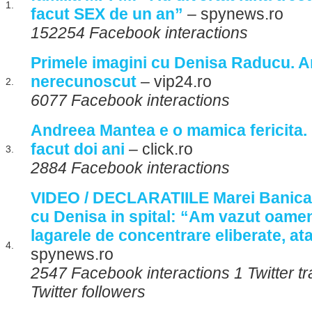
1.
facut SEX de un an”
– spynews.ro
152254 Facebook interactions
Primele imagini cu Denisa Raducu. Ar
nerecunoscut
– vip24.ro
2.
6077 Facebook interactions
Andreea Mantea e o mamica fericita. B
facut doi ani
– click.ro
3.
2884 Facebook interactions
VIDEO / DECLARATIILE Marei Banica 
cu Denisa in spital: “Am vazut oameni
lagarele de concentrare eliberate, at
4.
spynews.ro
2547 Facebook interactions 1 Twitter 
Twitter followers