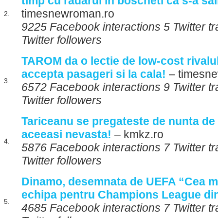
timp cu radarul in boscheti ca s-a sal
timesnewroman.ro
2.
9225 Facebook interactions 5 Twitter 
Twitter followers
TAROM da o lectie de low-cost rivalu
accepta pasageri si la cala!
– timesn
3.
6572 Facebook interactions 9 Twitter 
Twitter followers
Tariceanu se pregateste de nunta de 
aceeasi nevasta!
– kmkz.ro
4.
5876 Facebook interactions 7 Twitter 
Twitter followers
Dinamo, desemnata de UEFA “Cea ma
echipa pentru Champions League di
5.
4685 Facebook interactions 7 Twitter 