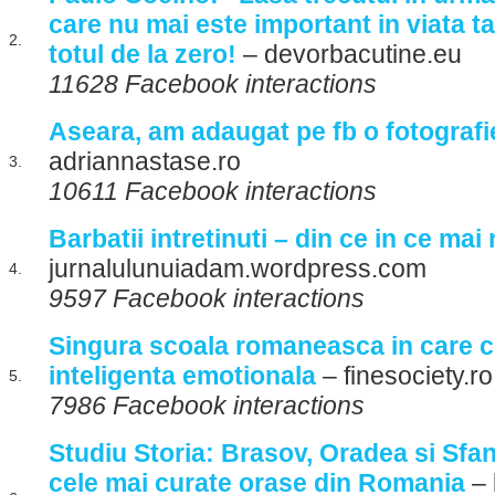
care nu mai este important in viata t
2.
totul de la zero!
– devorbacutine.eu
11628 Facebook interactions
Aseara, am adaugat pe fb o fotografie
adriannastase.ro
3.
10611 Facebook interactions
Barbatii intretinuti – din ce in ce mai 
jurnalulunuiadam.wordpress.com
4.
9597 Facebook interactions
Singura scoala romaneasca in care co
inteligenta emotionala
– finesociety.ro
5.
7986 Facebook interactions
Studiu Storia: Brasov, Oradea si Sfa
cele mai curate orase din Romania
– 