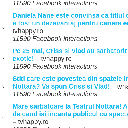
11590 Facebook interactions
Daniela Nane este convinsa ca titlul
a fost un dezavantaj pentru cariera ei
6.
tvhappy.ro
11590 Facebook interactions
Pe 25 mai, Criss si Vlad au sarbatori
exotic!
– tvhappy.ro
7.
11590 Facebook interactions
Stiti care este povestea din spatele in
Nottara? Va spun Criss si Vlad!
– tvh
8.
11590 Facebook interactions
Mare sarbatoare la Teatrul Nottara! A 
de cand isi incanta publicul cu spec
9.
– tvhappy.ro